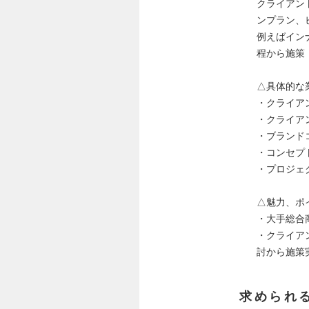
クライアン
ンプラン、
例えばイン
程から施策
△具体的な
・クライア
・クライア
・ブランド
・コンセプ
・プロジェ
△魅力、ポ
・大手総合
・クライア
討から施策
求められ