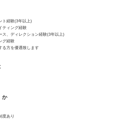
ト経験(3年以上)
イティング経験
ース、ディレクション経験(3年以上)
ング経験
する方を優遇致します
は
くか
制度あり