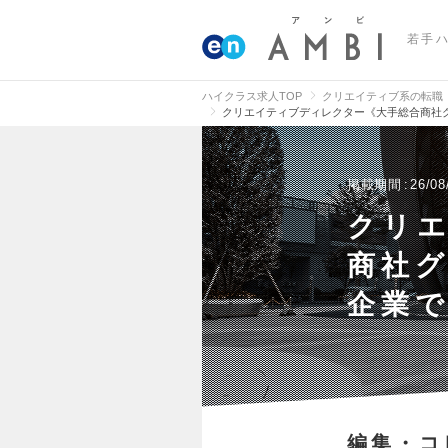
若手
ハイクラス求人TOP
クリエイティブ系の転職
クリエイティブディレクター《大手総合商社
掲載期間
26/08
クリ
商社
企業
編集・コ