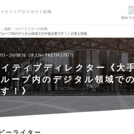
ハイキャリアのスカウト転職
初めて
編集・コピーライターの転職
グループ内のデジタル領域での中核企業です！》の求人情報
/03～26/08/16
求人No.PKETR-17977
エイティブディレクター《大
グループ内のデジタル領域で
です！》
ピーライター