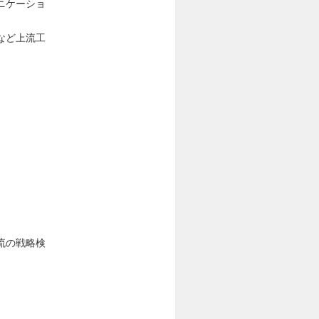
ニケーショ
など上流工
流の戦略検