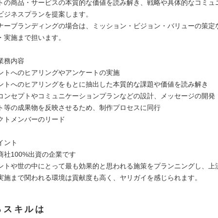
トの商品・サービスの本質的な価値を読み解き、戦略や具体的なコミュ
ビジネスプランを提案します。
ナーブランディングの場合は、ミッション・ビジョン・バリューの策定
・実施まで担います。
業務内容
ントへのヒアリングやアンケートの実施
ントへのヒアリングをもとに抽出した本質的な課題や価値を読み解き
コンセプトやコミュニケーションプランなどの設計、メッセージの開発
ト等の成果物を反映させるため、制作プロセスに同行
クトメンバーのリード
イント
商社100%出資の企業です
ントや世の中にとって最も効果的と思われる施策をプランニングし、上
実施まで関われる環境は貢献度も高く、ヤリガイを感じられます。
るスキルは