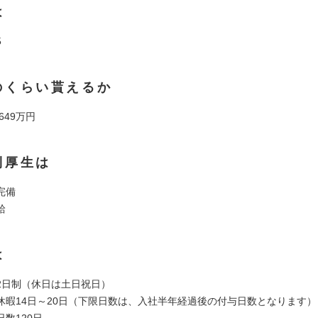
は
5
のくらい貰えるか
 649万円
利厚生は
完備
給
は
2日制（休日は土日祝日）
休暇14日～20日（下限日数は、入社半年経過後の付与日数となります）
数120日