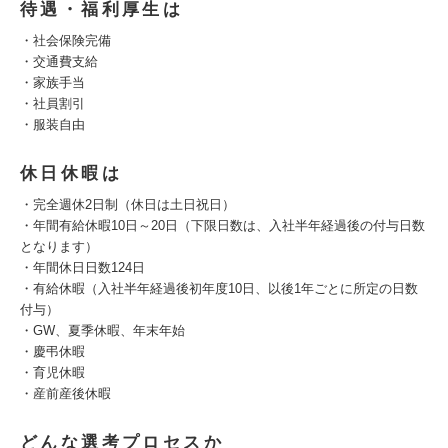
待遇・福利厚生は
・社会保険完備
・交通費支給
・家族手当
・社員割引
・服装自由
休日休暇は
・完全週休2日制（休日は土日祝日）
・年間有給休暇10日～20日（下限日数は、入社半年経過後の付与日数
となります）
・年間休日日数124日
・有給休暇（入社半年経過後初年度10日、以後1年ごとに所定の日数
付与）
・GW、夏季休暇、年末年始
・慶弔休暇
・育児休暇
・産前産後休暇
どんな選考プロセスか