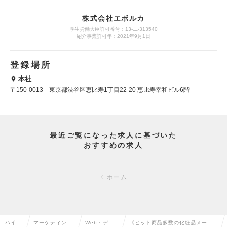
株式会社エボルカ
厚生労働大臣許可番号：13‐ユ‐313540
紹介事業許可年：2021年9月1日
登録場所
本社
〒150-0013 東京都渋谷区恵比寿1丁目22-20 恵比寿幸和ビル6階
最近ご覧になった求人に基づいた
おすすめの求人
ホーム
ハイク
マーケティン
Web・デジ
《ヒット商品多数の化粧品メーカ