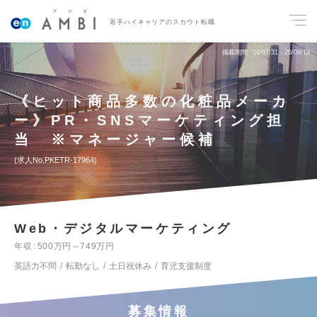
若手ハイキャリアのスカウト転職
掲載期間
26/07/31～26/08/13
《ヒット商品多数の化粧品メーカ
ー》PR・SNSマーケティング担
当 ※マネージャー候補
求人No.PKETR-17964
Web・デジタルマーケティング
年収
500万円～749万円
英語力不問
転勤なし
土日祝休み
育児支援制度
募集情報