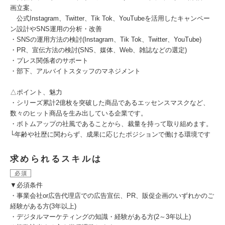
画立案、
公式Instagram、Twitter、Tik Tok、YouTubeを活用したキャンペー
ン設計やSNS運用の分析・改善
・SNSの運用方法の検討(Instagram、Tik Tok、Twitter、YouTube)
・PR、宣伝方法の検討(SNS、媒体、Web、雑誌などの選定)
・プレス関係者のサポート
・部下、アルバイトスタッフのマネジメント
△ポイント、魅力
・シリーズ累計2億枚を突破した商品であるエッセンスマスクなど、
数々のヒット商品を生み出している企業です。
・ボトムアップの社風であることから、裁量を持って取り組めます。
└年齢や社歴に関わらず、成果に応じたポジションで働ける環境です
求められるスキルは
必須
▼必須条件
・事業会社or広告代理店での広告宣伝、PR、販促企画のいずれかのご
経験がある方(3年以上)
・デジタルマーケティングの知識・経験がある方(2～3年以上)