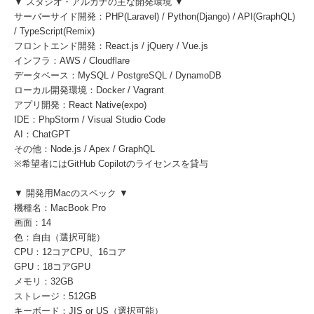
▼ スタジオ・アルカナの主な開発環境 ▼
サーバーサイド開発：PHP(Laravel) / Python(Django) / API(GraphQL)
/ TypeScript(Remix)
フロントエンド開発：React.js / jQuery / Vue.js
インフラ：AWS / Cloudflare
データベース：MySQL / PostgreSQL / DynamoDB
ローカル開発環境：Docker / Vagrant
アプリ開発：React Native(expo)
IDE：PhpStorm / Visual Studio Code
AI：ChatGPT
その他：Node.js / Apex / GraphQL
※希望者にはGitHub Copilotのライセンスを貸与
▼ 開発用Macのスペック ▼
機種名：MacBook Pro
画面：14
色：自由（選択可能）
CPU：12コアCPU、16コア
GPU：18コアGPU
メモリ：32GB
ストレージ：512GB
キーボード：JIS or US（選択可能）