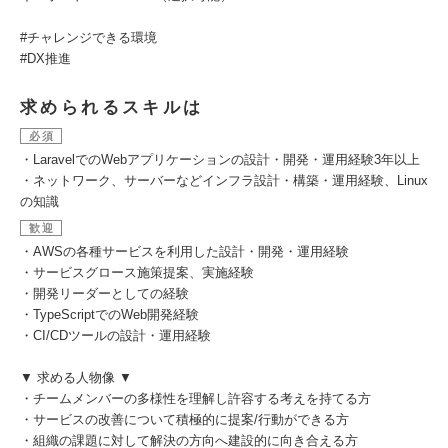
#チャレンジできる環境
#DX推進
求められるスキルは
必須
・LaravelでのWebアプリケーションの設計・開発・運用経験3年以上
・ネットワーク、サーバーなどインフラ設計・構築・運用経験、Linux
の知識
歓迎
・AWSの各種サービスを利用した設計・開発・運用経験
・サービスグロース施策提案、実施経験
・開発リーダーとしての経験
・TypeScriptでのWeb開発経験
・CI/CDツールの設計・運用経験
▼ 求める人物像 ▼
・チームメンバーの多様性を理解し許容する考えを持てる方
・サービスの改善について積極的に提案/行動ができる方
・組織の課題に対して解決の方向へ建設的に向き合える方