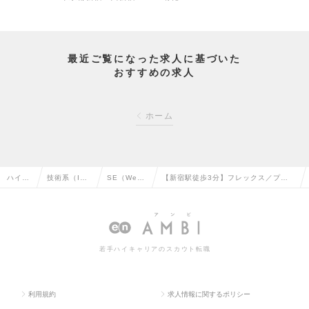
最近ご覧になった求人に基づいた
おすすめの求人
ホーム
ハイク
技術系（I
SE（We
【新宿駅徒歩3分】フレックス／プロ
ラス求
T・Web・通
b・オープ
ダクトをグロースさせるPHPエンジニ
人TOP
信系）の転
ン系）の転
アを募集【副業可】の求人情報
職
職
若手ハイキャリアのスカウト転職
利用規約
求人情報に関するポリシー