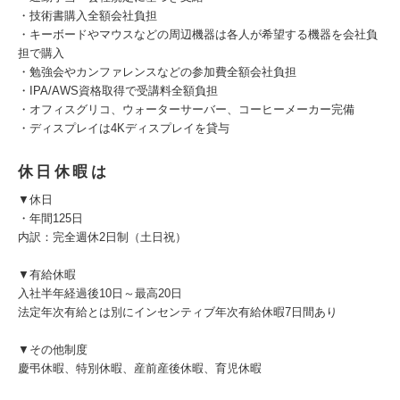
・技術書購入全額会社負担
・キーボードやマウスなどの周辺機器は各人が希望する機器を会社負
担で購入
・勉強会やカンファレンスなどの参加費全額会社負担
・IPA/AWS資格取得で受講料全額負担
・オフィスグリコ、ウォーターサーバー、コーヒーメーカー完備
・ディスプレイは4Kディスプレイを貸与
休日休暇は
▼休日
・年間125日
内訳：完全週休2日制（土日祝）
▼有給休暇
入社半年経過後10日～最高20日
法定年次有給とは別にインセンティブ年次有給休暇7日間あり
▼その他制度
慶弔休暇、特別休暇、産前産後休暇、育児休暇