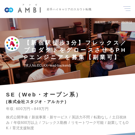
若手ハイキャリアのスカウト転職
掲載期間
26/08/05～26/08/18
【新宿駅徒歩3分】フレックス／
プロダクトをグロースさせるPH
Pエンジニアを募集【副業可】
求人No.ECLKX--lead-backend
SE（Web・オープン系）
株式会社スタジオ・アルカナ
年収
600万円～849万円
株式公開準備
新規事業・新サービス
英語力不問
転勤なし
土日祝休
み
年収600万以上
フレックス勤務
リモートワーク可能
副業してもO
K
育児支援制度