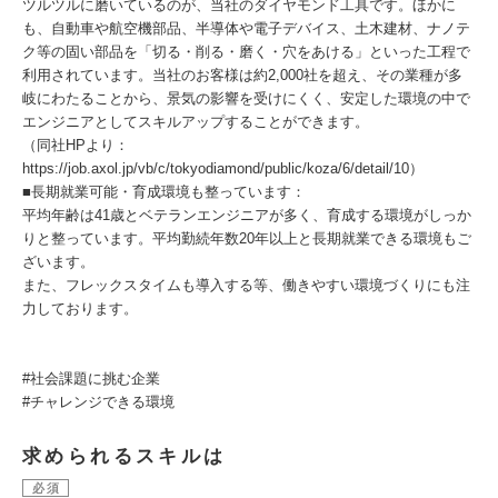
ツルツルに磨いているのが、当社のダイヤモンド工具です。ほかに
も、自動車や航空機部品、半導体や電子デバイス、土木建材、ナノテ
ク等の固い部品を「切る・削る・磨く・穴をあける」といった工程で
利用されています。当社のお客様は約2,000社を超え、その業種が多
岐にわたることから、景気の影響を受けにくく、安定した環境の中で
エンジニアとしてスキルアップすることができます。
（同社HPより：
https://job.axol.jp/vb/c/tokyodiamond/public/koza/6/detail/10）
■長期就業可能・育成環境も整っています：
平均年齢は41歳とベテランエンジニアが多く、育成する環境がしっか
りと整っています。平均勤続年数20年以上と長期就業できる環境もご
ざいます。
また、フレックスタイムも導入する等、働きやすい環境づくりにも注
力しております。
#社会課題に挑む企業
#チャレンジできる環境
求められるスキルは
必須