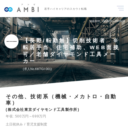
若手ハイキャリアのスカウト転職
掲載期間
26/08/05～26/08/18
【長野/転勤無】切削技術者 ※
転居手当、住宅補助、WEB面接
可／老舗ダイヤモンド工具メー
カー
求人No.KKTGI-001
その他、技術系（機械・メカトロ・自動
車）
株式会社東京ダイヤモンド工具製作所
年収
500万円～699万円
土日祝休み
育児支援制度