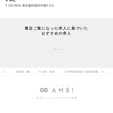
本社
〒152-0031 東京都目黒区中根2-3-5
最近ご覧になった求人に基づいた
おすすめの求人
ホーム
ハイ
技術系（機
その他、技術系
【長野/転勤無】切削技術者 ※転
クラ
械・メカト
（機械・メカト
居手当、住宅補助、WEB面接可／
ス求
ロ・自動車）
ロ・自動車）の
老舗ダイヤモンド工具メーカーの
人TO
の転職
転職
求人情報
若手ハイキャリアのスカウト転職
P