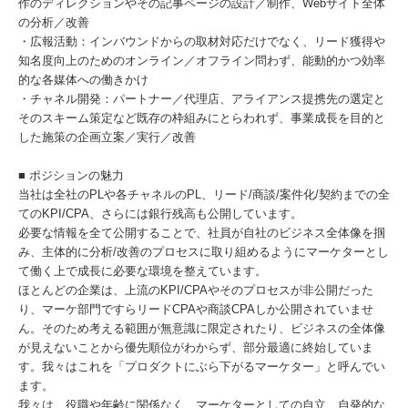
作のディレクションやその記事ページの設計／制作、Webサイト全体
の分析／改善
・広報活動：インバウンドからの取材対応だけでなく、リード獲得や
知名度向上のためのオンライン／オフライン問わず、能動的かつ効率
的な各媒体への働きかけ
・チャネル開発：パートナー／代理店、アライアンス提携先の選定と
そのスキーム策定など既存の枠組みにとらわれず、事業成長を目的と
した施策の企画立案／実行／改善
■ ポジションの魅力
当社は全社のPLや各チャネルのPL、リード/商談/案件化/契約までの全
てのKPI/CPA、さらには銀行残高も公開しています。
必要な情報を全て公開することで、社員が自社のビジネス全体像を掴
み、主体的に分析/改善のプロセスに取り組めるようにマーケターとし
て働く上で成長に必要な環境を整えています。
ほとんどの企業は、上流のKPI/CPAやそのプロセスが非公開だった
り、マーケ部門ですらリードCPAや商談CPAしか公開されていませ
ん。そのため考える範囲が無意識に限定されたり、ビジネスの全体像
が見えないことから優先順位がわからず、部分最適に終始していま
す。我々はこれを「プロダクトにぶら下がるマーケター」と呼んでい
ます。
我々は、役職や年齢に関係なく、マーケターとしての自立、自発的な