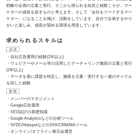
戦略や企画の立案と実行、そこから得られる知見と経験こそが、マー
ケターの成長を促すものと考えます。そして「会社をリードするマー
ケター」になることを掲げ、活動をしています。自分で企画するやり
がいと楽しみ、成長が望める環境を用意しています。
求められるスキルは
必須
・自社広告運用の経験(2年以上)
・ウェビナーやメール等の活用したナーチャリング施策の立案と実行
(2年以上)
・データを基に課題を特定し、施策を立案・実行する一連のサイクル
を回した経験
歓迎
・メンバーのマネジメント
・Google広告運用
・SEO設計の基礎知識
・Google Analyticsなどの分析ツール
・SFDC/HubspotなどのSFA/CRM/MAツール
・オンライン/オフライン展示会運営