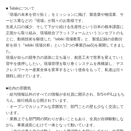
■ Tebikiについて
「現場の未来を切り拓く」をミッションに掲げ、製造業や物流業、サ
ービス業などの『現場』が我々のお客様です。
生産人口の減少、そして下がり続ける生産性という日本の根本課題に
正面から取り組み、現場統合プラットフォームというコンセプトのも
とに、動画技術を駆使した『tebiki 現場教育』と、製造記録の自動分
析を担う『tebiki 現場分析』という2つの事業(SaaS)を展開してきまし
た。
現場が自らの競争力の源泉に立ち返り、創意工夫で世界を変えていく
背中を後押ししたい。現場管理を取り巻くシステムを再構築し、デス
クレスワーカー産業全体を変革するという使命をもって、私達は日々
挑戦し続けています。
■社内の雰囲気
・給与情報以外のすべての情報が全社員に開示され、B/SやP/Lはもち
ろん、銀行残高も公開されています。
・オープンでカジュアルな雰囲気で、部門ごとの壁も少なく交流して
います。
・業務上でも部門間の関わりが多いこともあり、全員が自律駆動しな
がら、事業成長にむけて一体となって動いています。