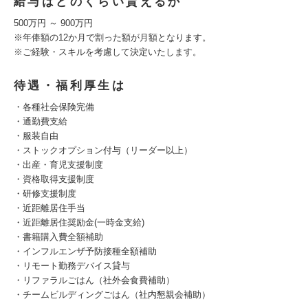
給与はどのくらい貰えるか
500万円 ～ 900万円
※年俸額の12か月で割った額が月額となります。
※ご経験・スキルを考慮して決定いたします。
待遇・福利厚生は
・各種社会保険完備
・通勤費支給
・服装自由
・ストックオプション付与（リーダー以上）
・出産・育児支援制度
・資格取得支援制度
・研修支援制度
・近距離居住手当
・近距離居住奨励金(一時金支給)
・書籍購入費全額補助
・インフルエンザ予防接種全額補助
・リモート勤務デバイス貸与
・リファラルごはん（社外会食費補助）
・チームビルディングごはん（社内懇親会補助）