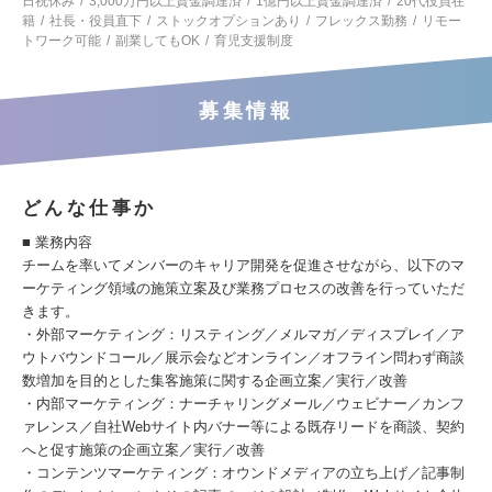
日祝休み
3,000万円以上資金調達済
1億円以上資金調達済
20代役員在
籍
社長・役員直下
ストックオプションあり
フレックス勤務
リモー
トワーク可能
副業してもOK
育児支援制度
募集情報
どんな仕事か
■ 業務内容
チームを率いてメンバーのキャリア開発を促進させながら、以下のマ
ーケティング領域の施策立案及び業務プロセスの改善を行っていただ
きます。
・外部マーケティング：リスティング／メルマガ／ディスプレイ／ア
ウトバウンドコール／展示会などオンライン／オフライン問わず商談
数増加を目的とした集客施策に関する企画立案／実行／改善
・内部マーケティング：ナーチャリングメール／ウェビナー／カンフ
ァレンス／自社Webサイト内バナー等による既存リードを商談、契約
へと促す施策の企画立案／実行／改善
・コンテンツマーケティング：オウンドメディアの立ち上げ／記事制