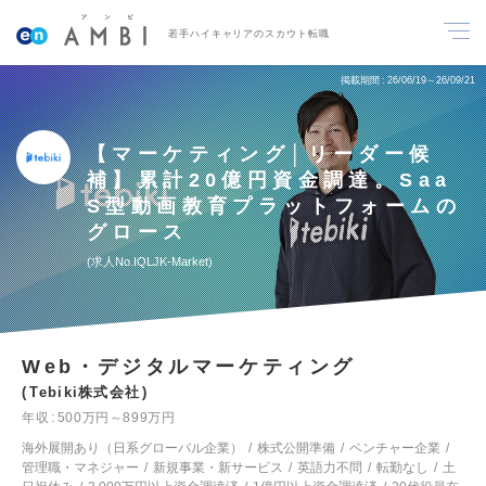
若手ハイキャリアのスカウト転職
掲載期間
26/06/19～26/09/21
【マーケティング│リーダー候
補】累計20億円資金調達。Saa
S型動画教育プラットフォームの
グロース
求人No.IQLJK-Market
Web・デジタルマーケティング
Tebiki株式会社
年収
500万円～899万円
海外展開あり（日系グローバル企業）
株式公開準備
ベンチャー企業
管理職・マネジャー
新規事業・新サービス
英語力不問
転勤なし
土