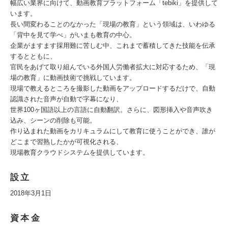
幅広い業界に向けて、動画教育プラットフォーム「tebiki」を提供して
います。
長い間変わることのなかった「現場の教育」という領域は、いわゆる
「背中を見て学べ」がいまも教育の中心。
企業がますます採用難に苦しむ中、これまで蓄積してきた技能を伝承
するとともに、
官民をあげて取り組んでいる外国人労働者拡大に対応するため、「現
場の教育」に動画技術で挑戦しています。
現場で教えるところを撮影した動画をアップロードするだけで、自動
認識された音声が自動で字幕になり、
世界100ヶ国語以上の言語に自動翻訳。さらに、図形挿入や音声吹き
込み、シーンの削除も可能。
作り込まれた動画をカリキュラムにして教育に使うことができ、誰が
どこまで習熟したかが可視化される、
現場教育クラウドシステムを提供しています。
設立
2018年3月1日
資本金