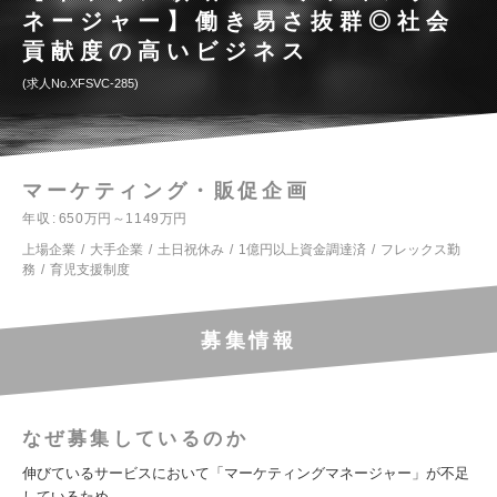
ネージャー】働き易さ抜群◎社会
貢献度の高いビジネス
求人No.XFSVC-285
マーケティング・販促企画
年収
650万円～1149万円
上場企業
大手企業
土日祝休み
1億円以上資金調達済
フレックス勤
務
育児支援制度
募集情報
なぜ募集しているのか
伸びているサービスにおいて「マーケティングマネージャー」が不足
しているため