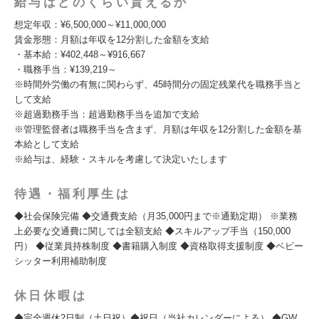
給与はどのくらい貰えるか
想定年収：¥6,500,000～¥11,000,000
賃金形態：月額は年収を12分割した金額を支給
・基本給：¥402,448～¥916,667
・職務手当：¥139,219～
※時間外労働の有無に関わらず、45時間分の固定残業代を職務手当と
して支給
※超過勤務手当：超過勤務手当を追加で支給
※管理監督者は職務手当を含まず、月額は年収を12分割した金額を基
本給として支給
※給与は、経験・スキルを考慮して決定いたします
待遇・福利厚生は
◆社会保険完備 ◆交通費支給（月35,000円まで※通勤定期） ※業務
上必要な交通費に関しては全額支給 ◆スキルアップ手当（150,000
円） ◆従業員持株制度 ◆書籍購入制度 ◆資格取得支援制度 ◆ベビー
シッター利用補助制度
休日休暇は
◆完全週休2日制（土日祝）◆祝日（当社カレンダーによる） ◆GW