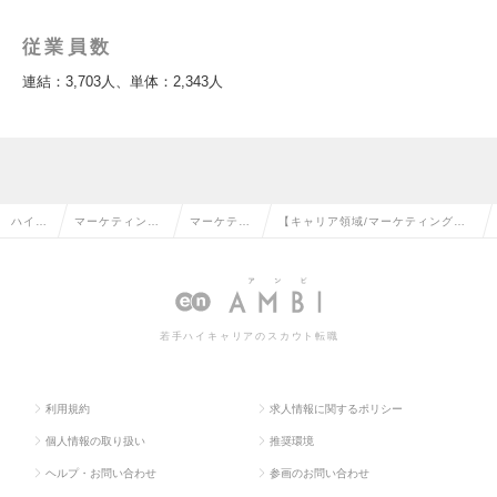
従業員数
連結：3,703人、単体：2,343人
ハイク
マーケティン
マーケティ
【キャリア領域/マーケティングマ
ラス求
グ・販促企画・
ング・販促
ネージャー】働き易さ抜群◎社会貢
人TOP
商品開発系の転
企画の転職
献度の高いビジネスの求人情報
職
若手ハイキャリアのスカウト転職
利用規約
求人情報に関するポリシー
個人情報の取り扱い
推奨環境
ヘルプ・お問い合わせ
参画のお問い合わせ