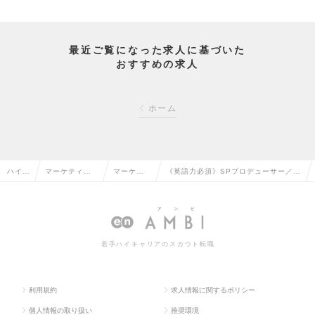
最近ご覧になった求人に基づいた
おすすめの求人
ホーム
ハイク
マーケティン
マーケテ
《英語力必須》SPプロデューサー／デ
ラス求
グ・販促企
ィング・
ィレクター★海外クライアントのプロ
人TO
画・商品開発
販促企画
ジェクト（獲得及び推進）担当の求人
P
系の転職
の転職
情報
若手ハイキャリアのスカウト転職
利用規約
求人情報に関するポリシー
個人情報の取り扱い
推奨環境