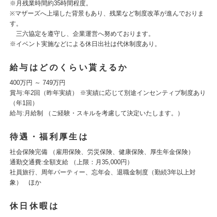
※月残業時間約35時間程度。
※マザーズへ上場した背景もあり、残業など制度改革が進んでおりま
す。
三六協定を遵守し、企業運営へ努めております。
※イベント実施などによる休日出社は代休制度あり。
給与はどのくらい貰えるか
400万円 ～ 749万円
賞与:年2回（昨年実績） ※実績に応じて別途インセンティブ制度あり
（年1回）
給与:月給制 （ご経験・スキルを考慮して決定いたします。）
待遇・福利厚生は
社会保険完備 （雇用保険、労災保険、健康保険、厚生年金保険）
通勤交通費:全額支給 （上限：月35,000円）
社員旅行、周年パーティー、忘年会、退職金制度（勤続3年以上対
象） ほか
休日休暇は