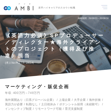
若手ハイキャリアのスカウト転職
掲載期間
26/08/03～26/08/16
《英語力必須》SPプロデューサー
／ディレクター★海外クライアン
トのプロジェクト（獲得及び推
進）担当
求人No.PKETR-18014
マーケティング・販促企画
年収
400万円～749万円
海外展開あり（日系グローバル企業）
上場企業
大手企業
海外折衝
英語力が必要
転勤なし
土日祝休み
ポテンシャル採用（未経験可）
インセンティブ制度
リモートワーク可能
育児支援制度