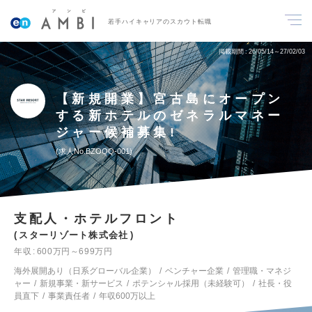
若手ハイキャリアのスカウト転職
掲載期間
26/05/14～27/02/03
【新規開業】宮古島にオープン
する新ホテルのゼネラルマネー
ジャー候補募集!
求人No.BZOQQ-001
支配人・ホテルフロント
スターリゾート株式会社
年収
600万円～699万円
海外展開あり（日系グローバル企業）
ベンチャー企業
管理職・マネジ
ャー
新規事業・新サービス
ポテンシャル採用（未経験可）
社長・役
員直下
事業責任者
年収600万以上