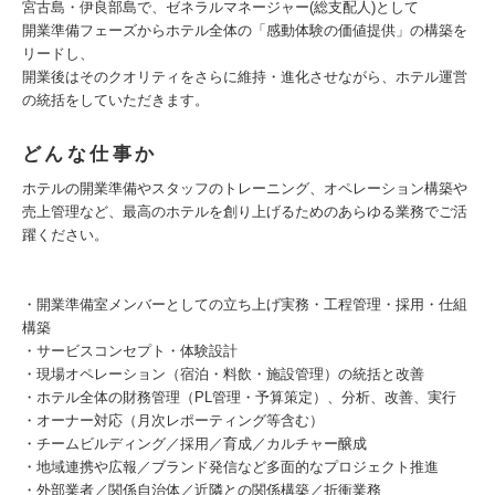
宮古島・伊良部島で、ゼネラルマネージャー(総支配人)として
開業準備フェーズからホテル全体の「感動体験の価値提供」の構築を
リードし、
開業後はそのクオリティをさらに維持・進化させながら、ホテル運営
の統括をしていただきます。
どんな仕事か
ホテルの開業準備やスタッフのトレーニング、オペレーション構築や
売上管理など、最高のホテルを創り上げるためのあらゆる業務でご活
躍ください。
・開業準備室メンバーとしての立ち上げ実務・工程管理・採用・仕組
構築
・サービスコンセプト・体験設計
・現場オペレーション（宿泊・料飲・施設管理）の統括と改善
・ホテル全体の財務管理（PL管理・予算策定）、分析、改善、実行
・オーナー対応（月次レポーティング等含む）
・チームビルディング／採用／育成／カルチャー醸成
・地域連携や広報／ブランド発信など多面的なプロジェクト推進
・外部業者／関係自治体／近隣との関係構築／折衝業務