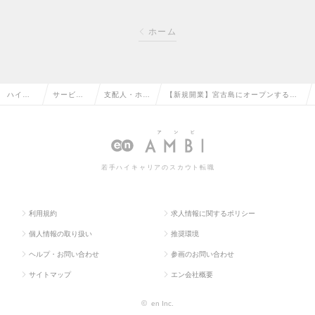
ホーム
ハイク
サービ
支配人・ホテ
【新規開業】宮古島にオープンする新
ラス求
ス・流通
ルフロントの
ホテルのゼネラルマネージャー候補募
人TOP
系の転職
転職
集!の求人情報
若手ハイキャリアのスカウト転職
利用規約
求人情報に関するポリシー
個人情報の取り扱い
推奨環境
ヘルプ・お問い合わせ
参画のお問い合わせ
サイトマップ
エン会社概要
©
en Inc.