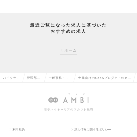
最近ご覧になった求人に基づいた
おすすめの求人
ホーム
ハイクラス
管理部門
一般事務・営
士業向けのSaaSプロダクトのカス
求人TOP
系の転職
業事務の転職
タマーサポートの求人情報
若手ハイキャリアのスカウト転職
利用規約
求人情報に関するポリシー