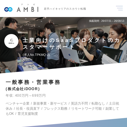
若手ハイキャリアのスカウト転職
掲載期間
26/07/31～26/08/13
士業向けのSaaSプロダクトのカ
スタマーサポート
求人No.TPKMQ-2
一般事務・営業事務
株式会社iDOOR
年収
400万円～699万円
ベンチャー企業
新規事業・新サービス
英語力不問
転勤なし
土日祝
休み
社長・役員直下
フレックス勤務
リモートワーク可能
副業して
もOK
育児支援制度