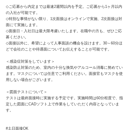
◇ご応募から内定までは最速2週間以内を予定。ご応募から1ヶ月以内
の入社が可能です。
◇特別な事情がない限り、1次面接はオンラインで実施、2次面接は対
面にて実施します。
◇面接日・入社日は最大限考慮いたします。在職中の方も、ぜひご応
募ください。
◇面接以外に、希望によって人事面談の機会を設けます。30～60分ほ
どで会社のことや待遇面についてお伝えすることが可能です。
＜感染症対策をしています＞
感染防止対策のため、室内の十分な換気やアルコール消毒に努めてい
ます。マスクについては任意でご利用ください。面接官もマスクを使
用しない場合がございます。
＜図面テストについて＞
テストは最終面接時に実施する予定です。実施時間は60分程度で、指
定した図面にCADソフト上で作業をしていただく内容となっていま
す。
#⼟⽇⾯接OK