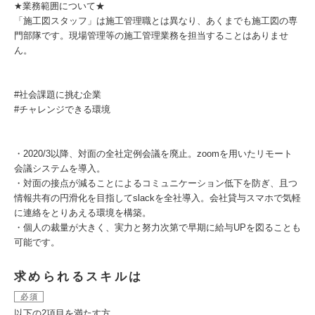
★業務範囲について★
「施工図スタッフ」は施工管理職とは異なり、あくまでも施工図の専
門部隊です。現場管理等の施工管理業務を担当することはありませ
ん。
#社会課題に挑む企業
#チャレンジできる環境
・2020/3以降、対面の全社定例会議を廃止。zoomを用いたリモート
会議システムを導入。
・対面の接点が減ることによるコミュニケーション低下を防ぎ、且つ
情報共有の円滑化を目指してslackを全社導入。会社貸与スマホで気軽
に連絡をとりあえる環境を構築。
・個人の裁量が大きく、実力と努力次第で早期に給与UPを図ることも
可能です。
求められるスキルは
必須
以下の2項目を満たす方