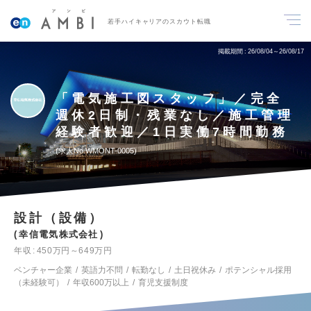
若手ハイキャリアのスカウト転職
掲載期間
26/08/04～26/08/17
「電気施工図スタッフ」／完全
週休2日制・残業なし／施工管理
経験者歓迎／1日実働7時間勤務
求人No.WMONT-0005
設計（設備）
幸信電気株式会社
年収
450万円～649万円
ベンチャー企業
英語力不問
転勤なし
土日祝休み
ポテンシャル採用
（未経験可）
年収600万以上
育児支援制度