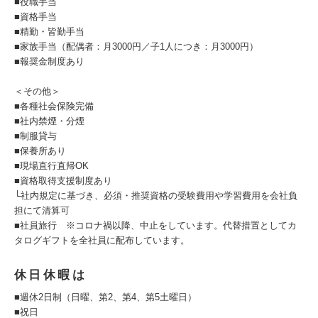
■役職手当
■資格手当
■精勤・皆勤手当
■家族手当（配偶者：月3000円／子1人につき：月3000円）
■報奨金制度あり
＜その他＞
■各種社会保険完備
■社内禁煙・分煙
■制服貸与
■保養所あり
■現場直行直帰OK
■資格取得支援制度あり
└社内規定に基づき、必須・推奨資格の受験費用や学習費用を会社負
担にて清算可
■社員旅行 ※コロナ禍以降、中止をしています。代替措置としてカ
タログギフトを全社員に配布しています。
休日休暇は
■週休2日制（日曜、第2、第4、第5土曜日）
■祝日