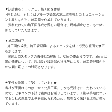
▼設計書をチェックし、施工図を作成
└同じ会社、もしくはグループ企業の施工管理職とコミュニケーショ
ンを取りながら、施工図を作成していきます。
資料だけでの施工図作成が難しい場合は、現地調査などにも一緒に
加わっていただきます。
▼施工図修正
└施工図作成後、施工管理職によるチェックを経て必要な範囲で修正
を加えます。
※施工図スタッフの責任担当範囲は、初回の修正までです。2回目以
降の修正について、現場及び設計課の状況等により、施工管理職から
の依頼に応じての対応となります。
★案件を厳選して受注しています★
当社が手掛けるのは、全て公共工事。しかも元請けにこだわっている
ので、ゼネコンの下請け案件はお断りしています。工期や手順につい
ても当社の裁量で工事を進められるため、無理なく働ける環境が整っ
ています。