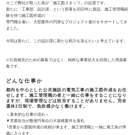
そこで弊社が取った策が「施工図スタッフ」の設置です。
新たに「工事部 設計課」という部署を2022年に新設。施工管理職経
験を持つ施工図作成の
専門職を雇い、大型案件の円滑なプロジェクト進行をサポートしてき
ました。
今回は新たに、この設計課に新たな戦力を加えたいと考えています。
※欠員補充のための募集ではなく、純粋な事業拡大を目指した増員募
集です。
どんな仕事か
都内を中心とした公共施設の電気工事の施工図作成をお任
せします。施工管理職の者と一緒に仕事をすることになり
ますが、現場管理などは担当することがありません。完全
週休2日制で、負担感少なく働けます。
＜基本的な仕事の流れ＞
▼営業担当が数億円単位の大規模案件を落札
└営業から図面作成の依頼が来ます。施工管理職と一緒に着工前の準
備に入ります。