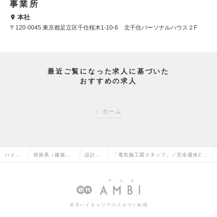
事業所
本社
〒120-0045 東京都足立区千住桜木1-10-6 北千住パーソナルハウス２F
最近ご覧になった求人に基づいた
おすすめの求人
ホーム
ハイク
技術系（建築・
設計
「電気施工図スタッフ」／完全週休2日
ラス求
設備・土木・プ
（設
制・残業なし／施工管理経験者歓迎／1
人TOP
ラント）の転職
備）の
日実働7時間勤務の求人情報
転職
若手ハイキャリアのスカウト転職