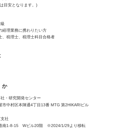
数は目安となります。)
2級
の経理業務に携わりたい方
士、税理士、税理士科目合格者
は
くか
本社・研究開発センター
市中村区本陣通4丁目13番 MTG 第2HIKARIビル
京支社
1-8-15 Wビル20階 ※2024/1/29より移転