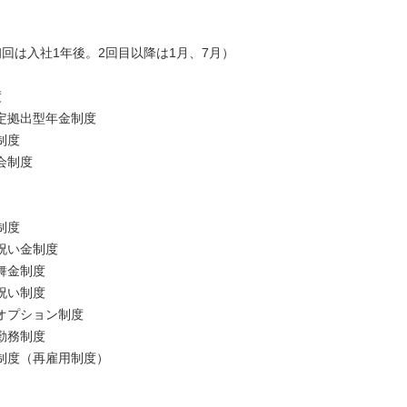
回は入社1年後。2回目以降は1月、7月）
度
定拠出型年金制度
制度
会制度
制度
祝い金制度
舞金制度
祝い制度
オプション制度
勤務制度
制度（再雇用制度）