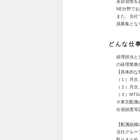
美容習慣をお
NE分野で
また、当社
員募集とな
どんな仕
経理担当と
の経理業務
【具体的な
（１）月次
（２）月次
（３）MT
※東京配属
出張頻度等
【配属組織
当社グルー
取りまとめ