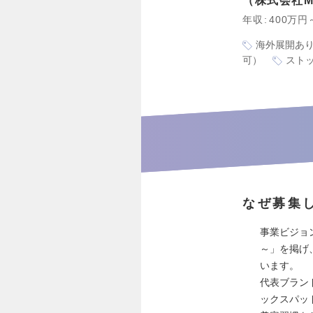
株式会社M
年収
400万円
海外展開あ
可）
スト
なぜ募集
事業ビジョン
～」を掲げ、
います。
代表ブランド
ックスパッド