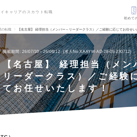
ハイキャリアのスカウト転職
初めて
理の転職
【名古屋】 経理担当（メンバー～リーダークラス）／ご経験に応じてお任せい
掲載期間
26/07/30～26/08/12
求人No.XAAYW-AD-28-05-230712
【名古屋】 経理担当（メン
リーダークラス）／ご経験
てお任せいたします！