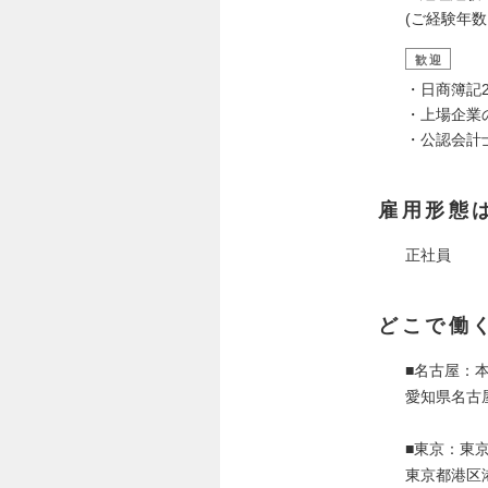
(ご経験年
歓迎
・日商簿記
・上場企業
・公認会計
雇用形態
正社員
どこで働
■名古屋：
愛知県名古屋
■東京：東
東京都港区港南