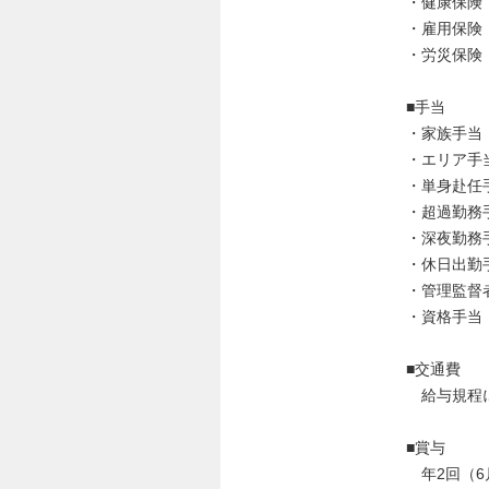
・健康保険
・雇用保険
・労災保険
■手当
・家族手当
・エリア手
・単身赴任
・超過勤務
・深夜勤務
・休日出勤
・管理監督
・資格手当
■交通費
給与規程に
■賞与
年2回（6