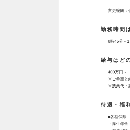
変更範囲：
勤務時間
8時45分～1
給与はど
400万円～
※ご希望と
※残業代：
待遇・福
■各種保険
・厚生年金