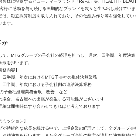
客様に提案するビューティーブランド「ReFa」等、HEALTH・BEAUTY
お客様に感動を与え続ける画期的なブランドを次々と生み出し続けていま
では、独立採算制度を取り入れており、その仕組み作り等を強化してい
ります。
事か
して、MTGグループの子会社の経理を担当し、月次、四半期、年度決算
全般を担います。
業務内容】
、四半期、年次におけるMTG子会社の単体決算業務
、四半期、年次における子会社側の連結決算業務
Gの子会社経理業務全般、改善 など
の場合、名古屋への出張が発生する可能性がございます
詳細は面接時にすり合わせできればと考えております
のミッション】
プが持続的な成長を続ける中で、上場企業の経理として、全グループ会
、連結決算を行います。また全グループ会社の数字が適切に決算数値に