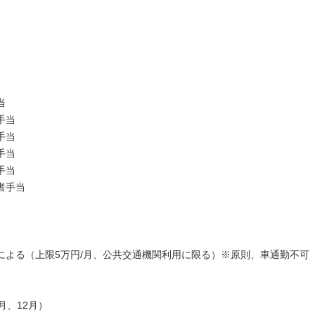
当
手当
手当
手当
手当
者手当
よる（上限5万円/月、公共交通機関利用に限る）※原則、車通勤不可
月、12月）