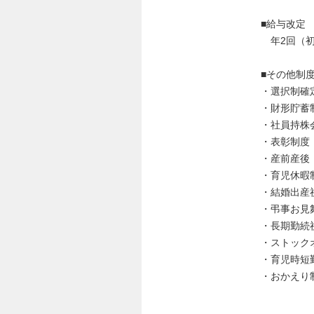
■給与改定
年2回（初
■その他制
・選択制確
・財形貯蓄
・社員持株
・表彰制度
・産前産後
・育児休暇
・結婚出産
・弔事お見
・長期勤続
・ストック
・育児時短
・おかえり