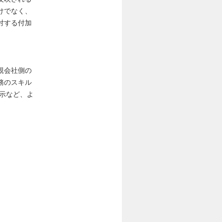
けでなく、
対する付加
親会社側の
務のスキル
示など、よ