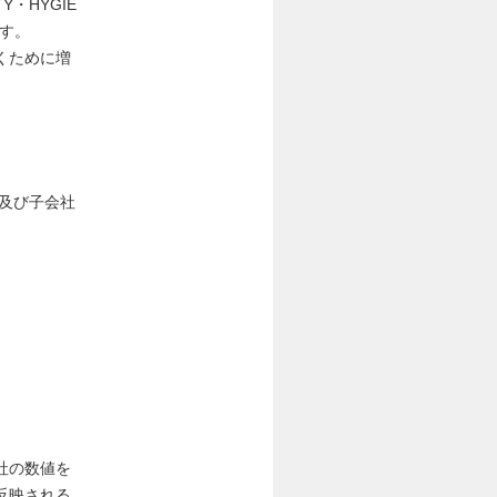
・HYGIE
す。
くために増
及び子会社
社の数値を
反映される