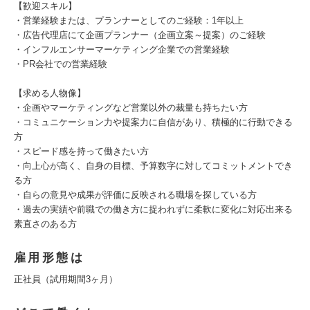
【歓迎スキル】
・営業経験または、プランナーとしてのご経験：1年以上
・広告代理店にて企画プランナー（企画立案～提案）のご経験
・インフルエンサーマーケティング企業での営業経験
・PR会社での営業経験
【求める人物像】
・企画やマーケティングなど営業以外の裁量も持ちたい方
・コミュニケーション力や提案力に自信があり、積極的に行動できる
方
・スピード感を持って働きたい方
・向上心が高く、自身の目標、予算数字に対してコミットメントでき
る方
・自らの意見や成果が評価に反映される職場を探している方
・過去の実績や前職での働き方に捉われずに柔軟に変化に対応出来る
素直さのある方
雇用形態は
正社員（試用期間3ヶ月）