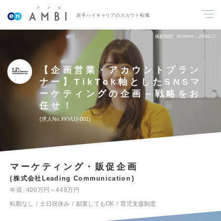
若手ハイキャリアのスカウト転職
掲載期間
26/08/04～26/08/17
【企画営業・アカウントプラン
ナー】TikTok軸としたSNSマ
ーケティングの企画～戦略をお
任せ！
求人No.XKVUJ-001
マーケティング・販促企画
株式会社Leading Communication
年収
400万円～449万円
転勤なし
土日祝休み
副業してもOK
育児支援制度