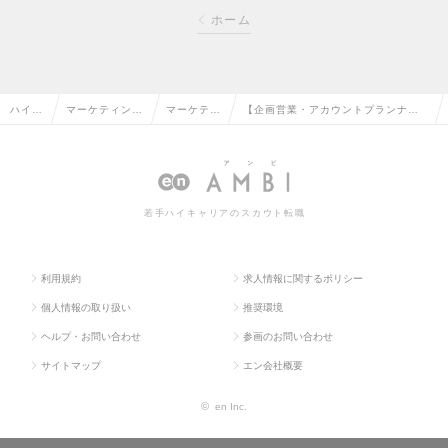
ホーム
ハイク
マーケティン
マーケティ
【企画営業・アカウントプランナ
ラス求
グ・販促企画・
ング・販促
ー】TikTok軸としたSNSマーケティ
人TO
商品開発系の転
企画の転職
ングの企画～戦略をお任せ！の求人
P
職
情報
若手ハイキャリアのスカウト転職
利用規約
求人情報に関するポリシー
個人情報の取り扱い
推奨環境
ヘルプ・お問い合わせ
参画のお問い合わせ
サイトマップ
エン会社概要
©
en Inc.