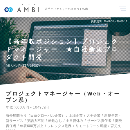
若手ハイキャリアのスカウト転職
掲載期間
26/07/31～26/08/13
【高年収ポジション】プロジェク
トマネージャー ★自社新規プロ
ダクト開発
求人No.PKETR-18037
プロジェクトマネージャー（Web・オー
プン系）
年収
600万円～1049万円
海外展開あり（日系グローバル企業）
上場企業
大手企業
新規事業・
新サービス
英語力不問
転勤なし
土日祝休み
サービス責任者
開発
責任者
年収600万以上
フレックス勤務
リモートワーク可能
育児支