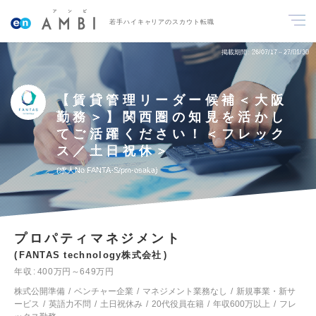
若手ハイキャリアのスカウト転職
掲載期間
26/07/17～27/01/30
【賃貸管理リーダー候補＜大阪
勤務＞】関西圏の知見を活かし
てご活躍ください！＜フレック
ス／土日祝休＞
求人No.FANTA-S/pm-osaka
プロパティマネジメント
FANTAS technology株式会社
年収
400万円～649万円
株式公開準備
ベンチャー企業
マネジメント業務なし
新規事業・新サ
ービス
英語力不問
土日祝休み
20代役員在籍
年収600万以上
フレ