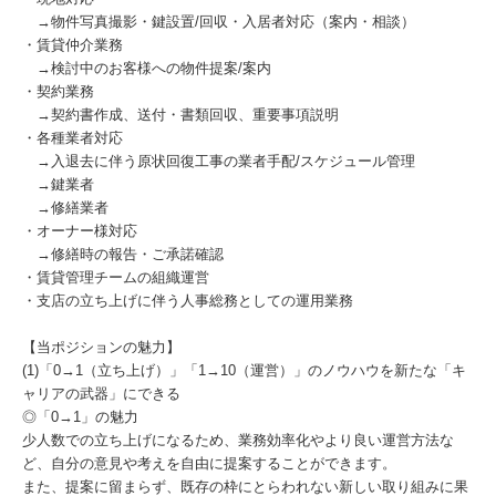
→物件写真撮影・鍵設置/回収・入居者対応（案内・相談）
・賃貸仲介業務
→検討中のお客様への物件提案/案内
・契約業務
→契約書作成、送付・書類回収、重要事項説明
・各種業者対応
→入退去に伴う原状回復工事の業者手配/スケジュール管理
→鍵業者
→修繕業者
・オーナー様対応
→修繕時の報告・ご承諾確認
・賃貸管理チームの組織運営
・支店の立ち上げに伴う人事総務としての運用業務
【当ポジションの魅力】
(1)「0→1（立ち上げ）」「1→10（運営）」のノウハウを新たな「キ
ャリアの武器」にできる
◎「0→1」の魅力
少人数での立ち上げになるため、業務効率化やより良い運営方法な
ど、自分の意見や考えを自由に提案することができます。
また、提案に留まらず、既存の枠にとらわれない新しい取り組みに果