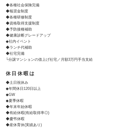
◆各種社会保険完備
◆報奨金制度
◆各種研修制度
◆資格取得支援制度
◆予防接種補助
◆健康診断グレードアップ
◆社内イベント
◆ランチ代補助
◆社宅完備
└分譲マンションの借上げ社宅／月額3万円手当支給
休日休暇は
◆土日祝休み
◆年間休日120日以上
◆GW
◆夏季休暇
◆年末年始休暇
◆有給休暇(有給取得率◎)
◆慶弔休暇
◆産休育休(実績あり)