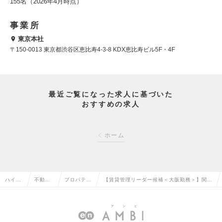
155名（2026年4月時点）
事業所
東京本社
〒150-0013 東京都渋谷区恵比寿4-3-8 KDX恵比寿ビル5F・4F
最近ご覧になった求人に基づいた
おすすめの求人
ホーム
ハイク
不動産
プロパティ
【賃貸管理リーダー候補＜大阪勤務＞】関西
ラス求
系専門
マネジメン
圏の知見を活かしてご活躍ください！＜フレ
人TOP
職の転
トの転職
ックス／土日祝休＞の求人情報