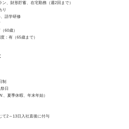
ラン、財形貯蓄、在宅勤務（週2回まで）
あり
修、語学研修
有
（60歳）
制度：有（65歳まで）
は
日制
祝祭日
.W.、夏季休暇、年末年始）
じて2～13日入社直後に付与