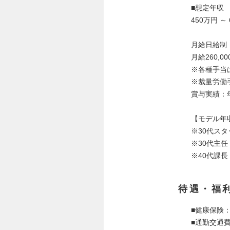
■想定年収
450万円 ～
月給日給
月給260,00
※各種手当
※裁量労働手
賞与実績：年
【モデル年
※30代スタ
※30代主任
※40代課長
待遇・福
■健康保険
■通勤交通