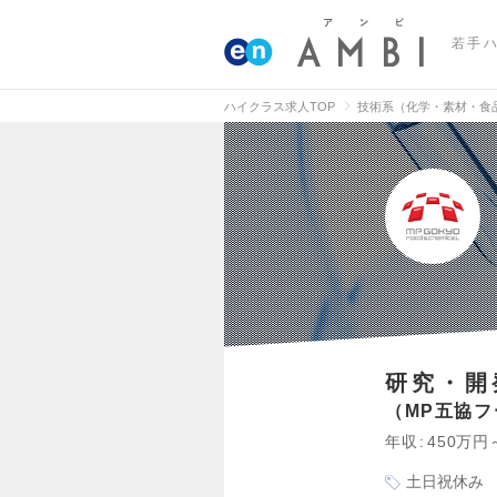
若手
ハイクラス求人TOP
技術系（化学・素材・食
研究・開
MP五協
年収
450万円
土日祝休み