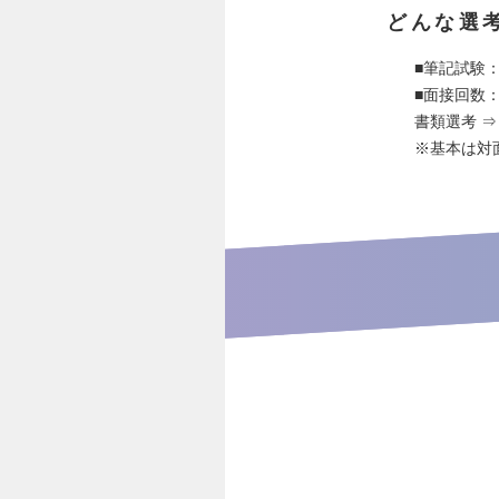
どんな選
■筆記試験
■面接回数：
書類選考 ⇒
※基本は対