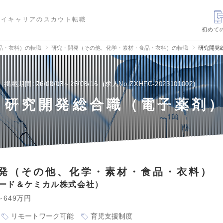
ハイキャリアのスカウト転職
初めて
品・衣料）の転職
研究・開発（その他、化学・素材・食品・衣料）の転職
研究開発
掲載期間
26/08/03～26/08/16
求人No.ZXHFC-2023101002
研究開発総合職（電子薬剤
発（その他、化学・素材・食品・衣料）
フード＆ケミカル株式会社
～649万円
リモートワーク可能
育児支援制度