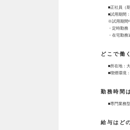
■正社員（
■試用期間：
※試用期間
・定時勤務（勤
・在宅勤務
どこで働
■所在地：大
■喫煙環境
勤務時間
■専門業務
給与はど