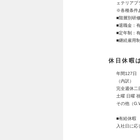
ェテリアプ
※各種条件
■階層別研
■退職金：
■定年制：有
■継続雇用
休日休暇
年間127日
（内訳）
完全週休二
土曜 日曜 
その他（G
■有給休暇
入社日に応