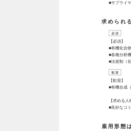
■サプライ
求められ
必須
【必須】
■有機化合
■各種分析機
■法規制（
歓迎
【歓迎】
■有機合成
【求める人
■良好なコ
雇用形態