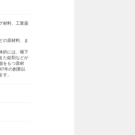
グ材料、工業薬
どの原材料、ま
体的には、嚥下
また錠剤などが
能をもつ原材
47年の創業以
ます。