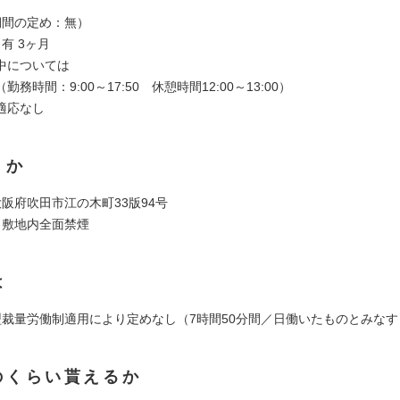
期間の定め：無）
有 3ヶ月
中については
務時間：9:00～17:50 休憩時間12:00～13:00）
適応なし
くか
阪府吹田市江の木町33版94号
：敷地内全面禁煙
は
型裁量労働制適用により定めなし（7時間50分間／日働いたものとみなす
のくらい貰えるか