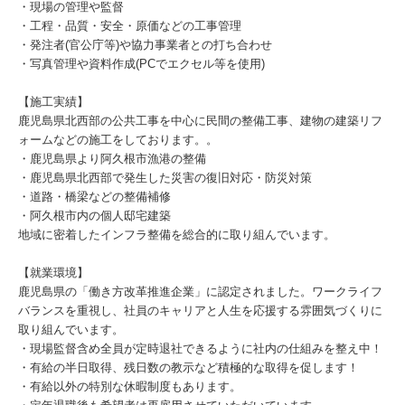
・現場の管理や監督
・工程・品質・安全・原価などの工事管理
・発注者(官公庁等)や協力事業者との打ち合わせ
・写真管理や資料作成(PCでエクセル等を使用)
【施工実績】
鹿児島県北西部の公共工事を中心に民間の整備工事、建物の建築リフ
ォームなどの施工をしております。。
・鹿児島県より阿久根市漁港の整備
・鹿児島県北西部で発生した災害の復旧対応・防災対策
・道路・橋梁などの整備補修
・阿久根市内の個人邸宅建築
地域に密着したインフラ整備を総合的に取り組んでいます。
【就業環境】
鹿児島県の「働き方改革推進企業」に認定されました。ワークライフ
バランスを重視し、社員のキャリアと人生を応援する雰囲気づくりに
取り組んでいます。
・現場監督含め全員が定時退社できるように社内の仕組みを整え中！
・有給の半日取得、残日数の教示など積極的な取得を促します！
・有給以外の特別な休暇制度もあります。