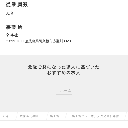
従業員数
31名
事業所
本社
〒899-1611 鹿児島県阿久根市赤瀬川3028
最近ご覧になった求人に基づいた
おすすめの求人
ホーム
ハイク
技術系（建築・
施工管理
【施工管理（土木）／鹿児島】年休１
ラス求
設備・土木・プ
（土木）
２０日以上！現場監督を方募集！未経