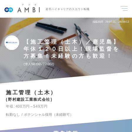
若手ハイキャリアのスカウト転職
掲載期間
26/07/31～26/08/13
【施工管理（土木）／鹿児島】
年休１２０日以上！現場監督を
方募集！未経験の方も歓迎！
求人No.DBVZJ-002
施工管理（土木）
野村建設工業株式会社
年収
400万円～549万円
転勤なし
ポテンシャル採用（未経験可）