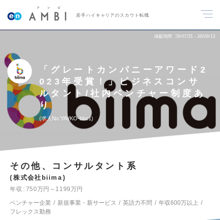
若手ハイキャリアのスカウト転職
掲載期間
26/07/31～26/08/13
「グレートカンパニーアワード2
023年受賞！」ビジネスコンサ
ルタント/社内ベンチャー制度あ
り
求人No.YAVKO-bbc1
その他、コンサルタント系
株式会社biima
年収
750万円～1199万円
ベンチャー企業
新規事業・新サービス
英語力不問
年収600万以上
フレックス勤務