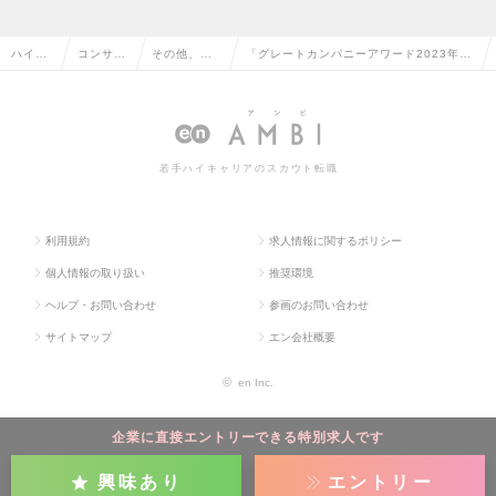
ハイク
コンサル
その他、コ
「グレートカンパニーアワード2023年受
ラス求
タント系
ンサルタン
賞！」ビジネスコンサルタント/社内ベン
人TOP
の転職
ト系の転職
チャー制度ありの求人情報
若手ハイキャリアのスカウト転職
利用規約
求人情報に関するポリシー
個人情報の取り扱い
推奨環境
ヘルプ・お問い合わせ
参画のお問い合わせ
サイトマップ
エン会社概要
©
en Inc.
企業に直接エントリーできる特別求人です
興味あり
エントリー