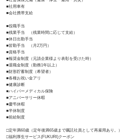
■社用車有
■会社携帯支給
■役職手当
■残業手当 （残業時間に応じて支給）
■休日出勤手当
■皆勤手当 （月2万円）
■資格手当
■報奨金制度（元請企業様より表彰を受けた時）
■退職金制度（勤務1年以上）
■財形貯蓄制度（希望者）
■各種お祝い金アリ
■健康診断
■ハイパーメディカル保険
■アニバーサリー休暇
■慶弔休暇
■半休制度
■前給制度
□定年満60歳（定年後満65歳まで嘱託社員として再雇用あり。）
□福利厚生サービス(FUKURI)クーポン