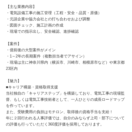
【主な業務内容】
・電気設備工事の施工管理（工程・安全・品質・原価）
・元請企業や協力会社との打ち合わせおよび調整
・図面チェック、施工計画の作成
・現場での指示出し、安全確認、進捗確認
【案件】
・億前後の大型案件がメイン
・1～2年の長期案件（複数担当者でアサイン）
・現場は主に神奈川県内（横浜市、川崎市、相模原市など）や東京都
23区内
【魅力】
■キャリア構築・資格取得支援
当社独自の「キャリアステップ」を構築しており、電気工事の現場監
督、もしくは電気工事技術者として、一人ひとりの成長ロードマップ
を作っています。
また、受験費用の負担はモチロン、取得後の資格手当を支給！
年に２回行われる人事評価では、自分のみならず上司・部下について
の評価も行っていただく360度評価を採用しております。