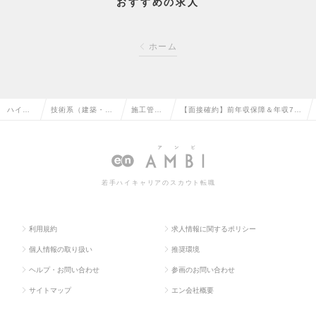
おすすめの求人
ホーム
ハイク
技術系（建築・設
施工管理
【面接確約】前年収保障＆年収70
ラス求
備・土木・プラン
（設備）
0万円以上！施工管理職で新たな挑
人TOP
ト）の転職
の転職
戦を」の求人情報
若手ハイキャリアのスカウト転職
利用規約
求人情報に関するポリシー
個人情報の取り扱い
推奨環境
ヘルプ・お問い合わせ
参画のお問い合わせ
サイトマップ
エン会社概要