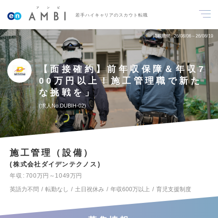
若手ハイキャリアのスカウト転職
掲載期間
26/08/06～26/08/19
【面接確約】前年収保障＆年収7
00万円以上！施工管理職で新た
な挑戦を」
求人No.DUBIH-02
施工管理（設備）
株式会社ダイデンテクノス
年収
700万円～1049万円
英語力不問
転勤なし
土日祝休み
年収600万以上
育児支援制度