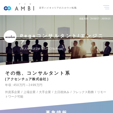
若手ハイキャリアのスカウト転職
掲載期間
26/08/07～26/08/20
Pegaコンサルタント/エンジニ
ア
求人No.IGFZM-TECH-CFA-Pega
その他、コンサルタント系
アクセンチュア株式会社
年収
450万円～2499万円
外資系企業
上場企業
大手企業
土日祝休み
フレックス勤務
リモー
トワーク可能
募集情報