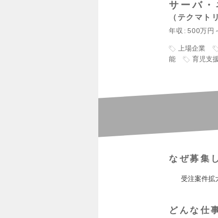
サーバ・
テクマト
年収
500万円
上場企業
能
育児支
なぜ募集
受注案件拡
どんな仕