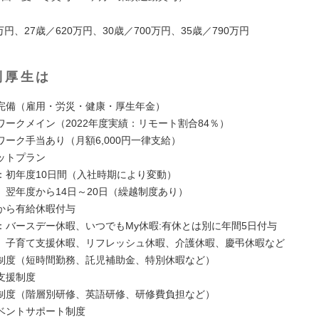
0万円、27歳／620万円、30歳／700万円、35歳／790万円
利厚生は
完備（雇用・労災・健康・厚生年金）
ワークメイン（2022年度実績：リモート割合84％）
ワーク手当あり（月額6,000円一律支給）
ットプラン
：初年度10日間（入社時期により変動）
ら14日～20日（繰越制度あり）
から有給休暇付与
：バースデー休暇、いつでもMy休暇:有休とは別に年間5日付与
援休暇、リフレッシュ休暇、介護休暇、慶弔休暇など
制度（短時間勤務、託児補助金、特別休暇など）
支援制度
制度（階層別研修、英語研修、研修費負担など）
ベントサポート制度