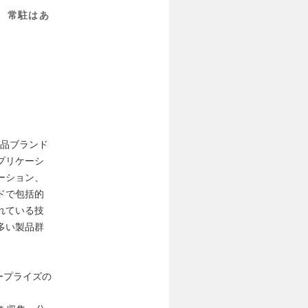
す。常駐はあ
。製品ブランド
プリケーシ
ーション、
ドで包括的
れている技
多い製品群
ープライズの