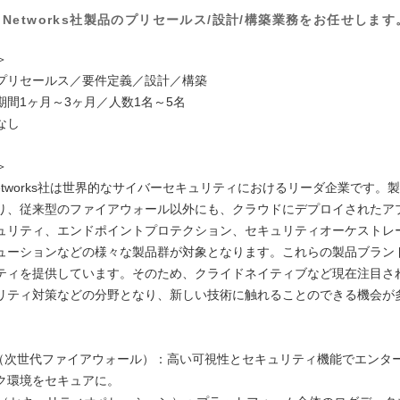
lto Networks社製品のプリセールス/設計/構築業務をお任せしま
。
＞
プリセールス／要件定義／設計／構築
期間1ヶ月～3ヶ月／人数1名～5名
なし
＞
lto Networks社は世界的なサイバーセキュリティにおけるリーダ企業です
り、従来型のファイアウォール以外にも、クラウドにデプロイされたア
ュリティ、エンドポイントプロテクション、セキュリティオーケストレ
ューションなどの様々な製品群が対象となります。これらの製品ブラン
ティを提供しています。そのため、クライドネイティブなど現在注目さ
リティ対策などの分野となり、新しい技術に触れることのできる機会が
TA（次世代ファイアウォール）：高い可視性とセキュリティ機能でエンタ
ク環境をセキュアに。