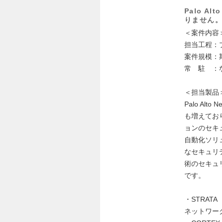
Palo A
りません
＜案件内容
担当工程：
案件規模：
常 駐 ：
＜担当製品
Palo A
も増えてお
ョンのセキ
自動化ソリ
なセキュリ
術のセキュ
です。
・STRA
ネットワー