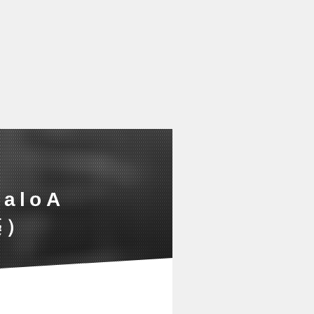
loA
築）