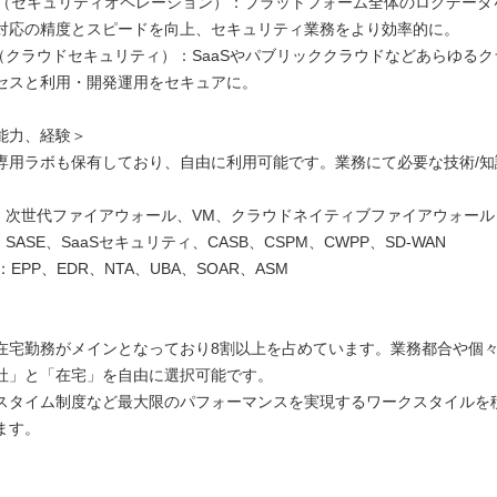
EX（セキュリティオペレーション）：プラットフォーム全体のログデータ
対応の精度とスピードを向上、セキュリティ業務をより効率的に。
MA（クラウドセキュリティ）：SaaSやパブリッククラウドなどあらゆる
セスと利用・開発運用をセキュアに。
能力、経験＞
専用ラボも保有しており、自由に利用可能です。業務にて必要な技術/知
TA：次世代ファイアウォール、VM、クラウドネイティブファイアウォール
：SASE、SaaSセキュリティ、CASB、CSPM、CWPP、SD-WAN
：EPP、EDR、NTA、UBA、SOAR、ASM
在宅勤務がメインとなっており8割以上を占めています。業務都合や個
社」と「在宅」を自由に選択可能です。
スタイム制度など最大限のパフォーマンスを実現するワークスタイルを
ます。