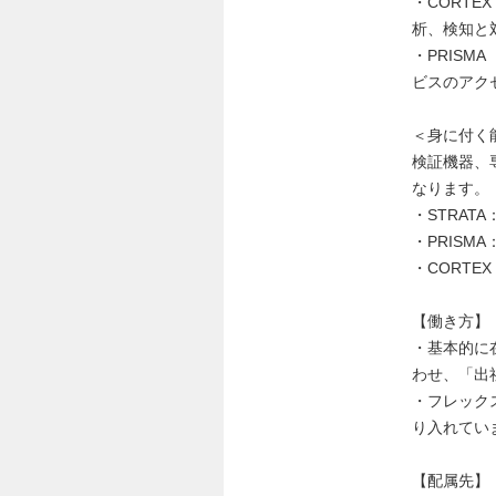
・CORT
析、検知と
・PRIS
ビスのアク
＜身に付く
検証機器、
なります。
・STRA
・PRISMA
・CORTEX
【働き方】
・基本的に
わせ、「出
・フレック
り入れてい
【配属先】