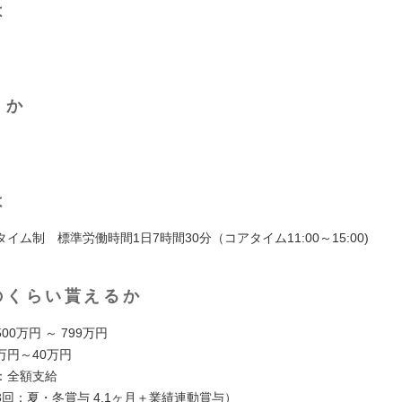
は
くか
は
イム制 標準労働時間1日7時間30分（コアタイム11:00～15:00)
のくらい貰えるか
00万円 ～ 799万円
5万円～40万円
：全額支給
回：夏・冬賞与 4.1ヶ月＋業績連動賞与）