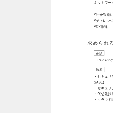
ネットワー
#社会課題
#チャレン
#DX推進
求められ
必須
・PaloA
歓迎
・セキュリテ
SASE)
・セキュリテ
・仮想化技術
・クラウド環境