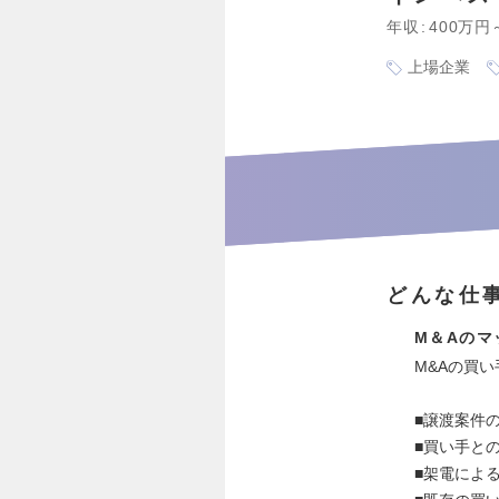
年収
400万円
上場企業
どんな仕
M＆Aのマ
M&Aの買
■譲渡案件
■買い手と
■架電によ