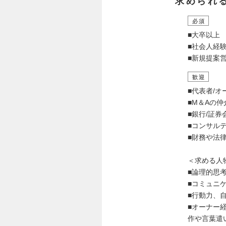
求められ
必須
■大卒以上
■社会人経
■新規提案
歓迎
■代表者/
■M＆Aの
■銀行/証
■コンサル
■財務や法
＜求める人
■論理的思
■コミュニ
■行動力、
■オーナー
作や言葉遣