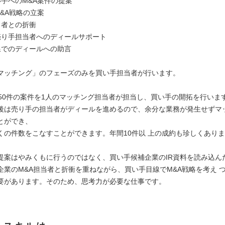
い手へのM&A案件の提案
&A戦略の立案
当者との折衝
売り手担当者へのディールサポート
線でのディールへの助言
マッチング」のフェーズのみを買い手担当者が行います。
～50件の案件を1人のマッチング担当者が担当し、買い手の開拓を行いま
後は売り手の担当者がディールを進めるので、余分な業務が発生せずマ
とができ、
くの件数をこなすことができます。年間10件以 上の成約も珍しくあり
提案はやみくもに行うのではなく、買い手候補企業のIR資料を読み込ん
企業のM&A担当者と折衝を重ねながら、買い手目線でM&A戦略を考え 
要があります。そのため、思考力が必要な仕事です。