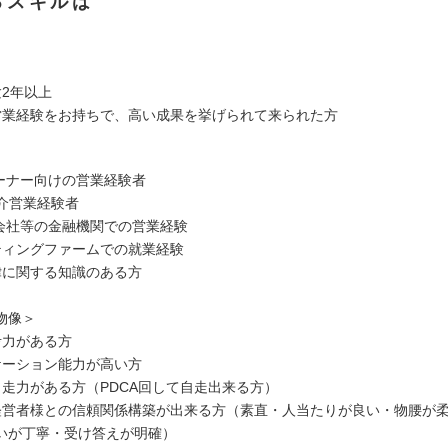
るスキルは
験2年以上
営業経験をお持ちで、高い成果を挙げられて来られた方
オーナー向けの営業経験者
仲介営業経験者
券会社等の金融機関での営業経験
ティングファームでの就業経験
律に関する知識のある方
物像＞
考力がある方
ケーション能力が高い方
自走力がある方（PDCA回して自走出来る方）
経営者様との信頼関係構築が出来る方（素直・人当たりが良い・物腰が
いが丁寧・受け答えが明確）