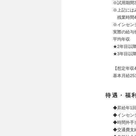
※試用期間
※上記には
残業時間4
※インセン
実際の給与
平均年収
★2年目以降
★3年目以降
【想定年収
基本月給251
待遇・福
◆昇給年1
◆インセン
◆時間外手
◆交通費支