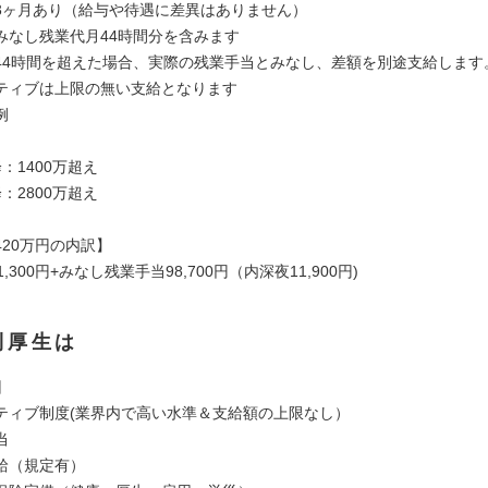
3ヶ月あり（給与や待遇に差異はありません）
みなし残業代月44時間分を含みます
4時間を超えた場合、実際の残業手当とみなし、差額を別途支給します
ティブは上限の無い支給となります
例
：1400万超え
：2800万超え
420万円の内訳】
,300円+みなし残業手当98,700円（内深夜11,900円)
利厚生は
回
ティブ制度(業界内で高い水準＆支給額の上限なし）
当
給（規定有）