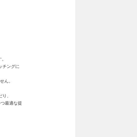
す。
ッチングに
ません。
だり、
つつ最適な提