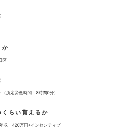
は
くか
田区
は
:00 （所定労働時間：8時間0分）
のくらい貰えるか
年収 420万円+インセンティブ