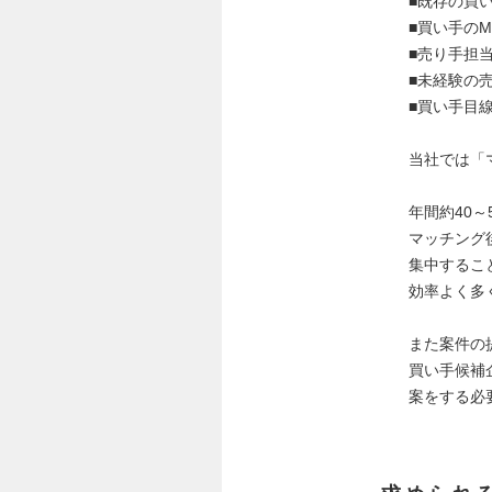
■既存の買
■買い手のM
■売り手担
■未経験の
■買い手目
当社では「
年間約40
マッチング
集中するこ
効率よく多
また案件の
買い手候補
案をする必