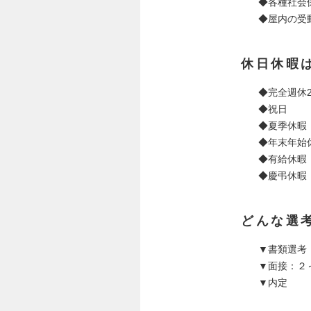
◆各種社会
◆屋内の受動
休日休暇
◆完全週休
◆祝日
◆夏季休暇
◆年末年始
◆有給休暇
◆慶弔休暇
どんな選
▼書類選考
▼面接：２
▼内定