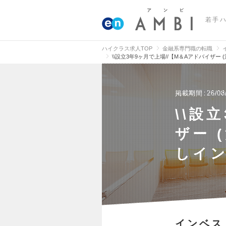
若手
ハイクラス求人TOP
金融系専門職の転職
\\設立3年9ヶ月で上場//【M＆Aアドバイザ
掲載期間
26/08
\\設
ザー 
しイ
インベス