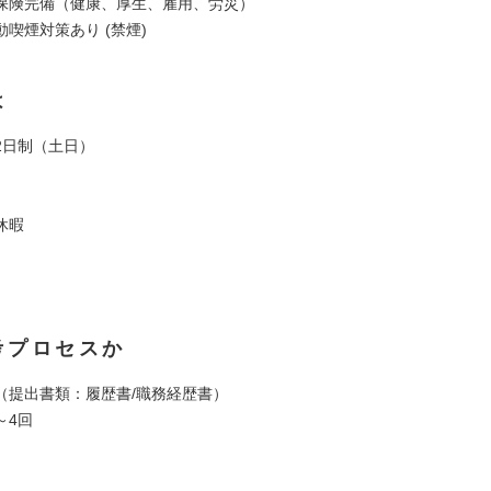
保険完備（健康、厚生、雇用、労災）
喫煙対策あり (禁煙)
は
2日制（土日）
休暇
考プロセスか
（提出書類：履歴書/職務経歴書）
～4回