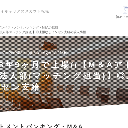
ハイキャリアのスカウト転職
初めて
インベストメントバンキング・M&Aの転職
ー (法人部/マッチング担当)】◎上限なしインセン支給の求人情報
/07～26/08/20
求人No.AQVFZ-1155
立3年9ヶ月で上場//【M＆A
(法人部/マッチング担当)】
ンセン支給
トメントバンキング・M&A