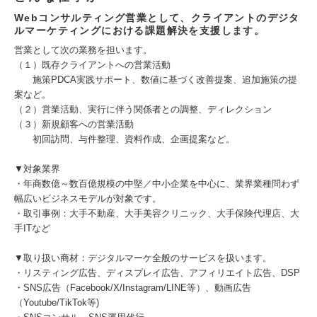
Webコンサルティング営業として、クライアントのデジタ
ルマーケティングにおける課題解決を支援します。
営業として次の業務を担います。
（１）既存クライアントへの営業活動
施策PDCA実践サポート、数値に基づく改善提案、追加施策の提
案など。
（２）営業活動、実行に伴う関係者との調整、ディレクション
（３）新規顧客への営業活動
初回訪問、与件整理、資料作成、企画提案など。
▼対象業界
・年商数億～数百億規模の中堅／中小企業を中心に、業界業種問わず
幅広いビジネスモデルが対象です。
・取引事例：大手不動産、大手美容クリニック、大手保険代理店、大
手ITなど
▼取り扱い商材：デジタルマーケ全般のサービスを扱います。
・リスティング広告、ディスプレイ広告、アフィリエイト広告、DSP
・SNS広告（Facebook/X/Instagram/LINE等）、動画広告
（Youtube/TikTok等)