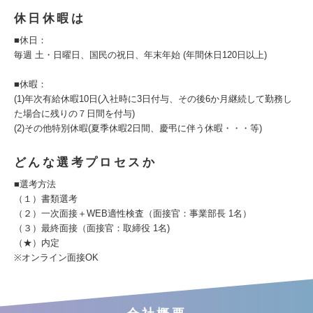
休日休暇は
■休日：
毎週 土・日曜日、国民の祝日、年末年始 (年間休日120日以上)
■休暇：
(1)年次有給休暇10日(入社時に3日付与、その後6か月継続して勤務し
た場合に残りの７日間を付与)
(2)その他特別休暇(夏季休暇2日間、慶弔に伴う休暇・・・等)
どんな選考プロセスか
■選考方法
（１）書類選考
（２）一次面接＋WEB適性検査（面接官：事業部長 1名）
（３）最終面接（面接官：取締役 1名)
（★）内定
※オンライン面接OK