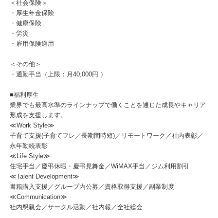
＜社会保険＞
・厚生年金保険
・健康保険
・労災
・雇用保険適用
＜その他＞
・通勤手当（上限：月40,000円 ）
■福利厚生
業界でも最高水準のラインナップで働くことを通じた成長やキャリア
形成を支援します。
≪Work Style≫
子育て支援(子育てフレ／長期間時短)／リモートワーク／社内表彰／
永年勤続表彰
≪Life Style≫
住宅手当／慶弔休暇・慶弔見舞金／WiMAX手当／ジム利用割引
≪Talent Development≫
書籍購入支援／グループ内公募／資格取得支援／副業制度
≪Communication≫
社内懇親会／サークル活動／社内報／全社総会