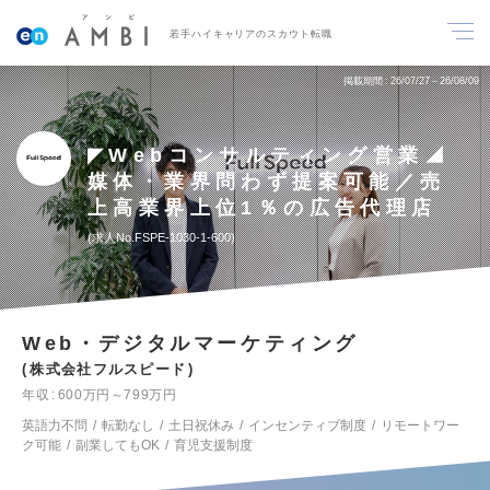
若手ハイキャリアのスカウト転職
掲載期間
26/07/27～26/08/09
◤Webコンサルティング営業◢
媒体・業界問わず提案可能／売
上高業界上位1％の広告代理店
求人No.FSPE-1030-1-600
Web・デジタルマーケティング
株式会社フルスピード
年収
600万円～799万円
英語力不問
転勤なし
土日祝休み
インセンティブ制度
リモートワー
ク可能
副業してもOK
育児支援制度