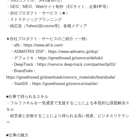
・SNSコンサル、SNS運用代行
・SEO、MEO、Webサイト制作（ECサイト、企業HP等）
・自社プロダクト・サービス（★）
・ストラテジックプランニング
・純広告（Yahoo/@cosme等)、各種メディア
★自社プロダクト・サービスのご紹介（一例）
・afb：https://www.afi-b.com/
・ADMATRIX DSP：https://www.admatrix.jp/dsp/
・デフォイキ：https://growthseed.jp/service/defoiki/
・DeepTrack：https://service.deep-track.com/partner/lp/01/
・BrandSafe：
https://growthseed.jp/downloads/service_materials/brandsafe/
・StartDX：https://growthseed.jp/service/startdx/
■仕事で得られるスキル
・フルファネルを一気通貫で支援することによる本質的な課題解決ス
キル
・経営者と折衝することにより得られる高い視座、ビジネスリテラシ
ー
■仕事の魅力