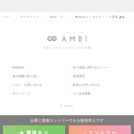
ハイク
マーケティン
Web・デジ
◤Webコンサルティング営業◢媒
ラス求
グ・販促企画・
タルマーケ
体・業界問わず提案可能／売上高業
人TO
商品開発系の転
ティングの
界上位1％の広告代理店の求人情報
P
職
転職
若手ハイキャリアのスカウト転職
利用規約
求人情報に関するポリシー
個人情報の取り扱い
推奨環境
ヘルプ・お問い合わせ
参画のお問い合わせ
サイトマップ
エン会社概要
©
en Inc.
企業に直接エントリーできる特別求人です
興味あり
エントリー