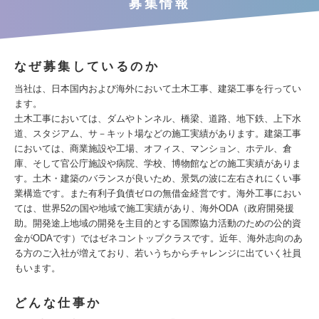
募集情報
なぜ募集しているのか
当社は、日本国内および海外において土木工事、建築工事を行ってい
ます。
土木工事においては、ダムやトンネル、橋梁、道路、地下鉄、上下水
道、スタジアム、サ－キット場などの施工実績があります。建築工事
においては、商業施設や工場、オフィス、マンション、ホテル、倉
庫、そして官公庁施設や病院、学校、博物館などの施工実績がありま
す。土木・建築のバランスが良いため、景気の波に左右されにくい事
業構造です。また有利子負債ゼロの無借金経営です。海外工事におい
ては、世界52の国や地域で施工実績があり、海外ODA（政府開発援
助。開発途上地域の開発を主目的とする国際協力活動のための公的資
金がODAです）ではゼネコントップクラスです。近年、海外志向のあ
る方のご入社が増えており、若いうちからチャレンジに出ていく社員
もいます。
どんな仕事か