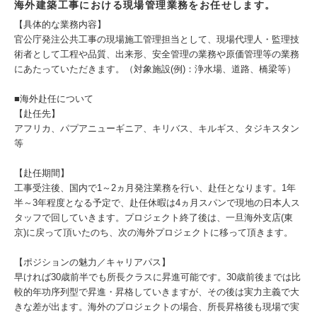
海外建築工事における現場管理業務をお任せします。
【具体的な業務内容】
官公庁発注公共工事の現場施工管理担当として、現場代理人・監理技
術者として工程や品質、出来形、安全管理の業務や原価管理等の業務
にあたっていただきます。（対象施設(例)：浄水場、道路、橋梁等）
■海外赴任について
【赴任先】
アフリカ、パプアニューギニア、キリバス、キルギス、タジキスタン
等
【赴任期間】
工事受注後、国内で1～2ヵ月発注業務を行い、赴任となります。1年
半～3年程度となる予定で、赴任休暇は4ヵ月スパンで現地の日本人ス
タッフで回していきます。プロジェクト終了後は、一旦海外支店(東
京)に戻って頂いたのち、次の海外プロジェクトに移って頂きます。
【ポジションの魅力／キャリアパス】
早ければ30歳前半でも所長クラスに昇進可能です。30歳前後までは比
較的年功序列型で昇進・昇格していきますが、その後は実力主義で大
きな差が出ます。海外のプロジェクトの場合、所長昇格後も現場で実