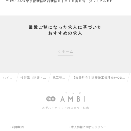
〒160-0023 東京都新宿区西新宿６丁目１６番６号 タツミビル６F
最近ご覧になった求人に基づいた
おすすめの求人
ホーム
ハイク
技術系（建築・設
施工管理
【海外駐在】建築施工管理※外ODA
ラス求
備・土木・プラン
（建築）
においてトップクラスの実績を誇る
人TOP
ト）の転職
の転職
優良ゼネコンの求人情報
若手ハイキャリアのスカウト転職
利用規約
求人情報に関するポリシー