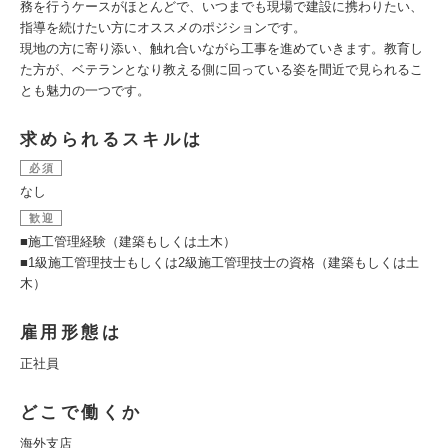
務を行うケースがほとんどで、いつまでも現場で建設に携わりたい、
指導を続けたい方にオススメのポジションです。
現地の方に寄り添い、触れ合いながら工事を進めていきます。教育し
た方が、ベテランとなり教える側に回っている姿を間近で見られるこ
とも魅力の一つです。
求められるスキルは
必須
なし
歓迎
■施工管理経験（建築もしくは土木）
■1級施工管理技士もしくは2級施工管理技士の資格（建築もしくは土
木）
雇用形態は
正社員
どこで働くか
海外支店