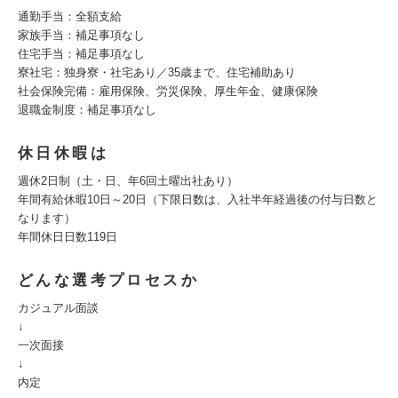
通勤手当：全額支給
家族手当：補足事項なし
住宅手当：補足事項なし
寮社宅：独身寮・社宅あり／35歳まで、住宅補助あり
社会保険完備：雇用保険、労災保険、厚生年金、健康保険
退職金制度：補足事項なし
休日休暇は
週休2日制（土・日、年6回土曜出社あり）
年間有給休暇10日～20日（下限日数は、入社半年経過後の付与日数と
なります）
年間休日日数119日
どんな選考プロセスか
カジュアル面談
↓
一次面接
↓
内定