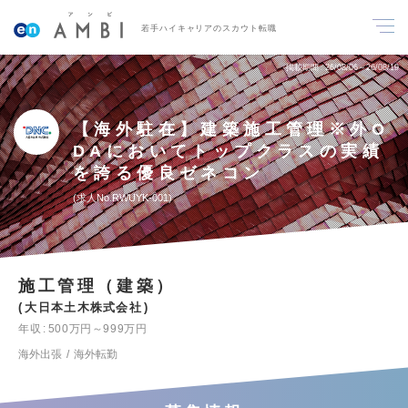
若手ハイキャリアのスカウト転職
掲載期間
26/08/06～26/08/19
【海外駐在】建築施工管理※外O
DAにおいてトップクラスの実績
を誇る優良ゼネコン
求人No.RWUYK-001
施工管理（建築）
大日本土木株式会社
年収
500万円～999万円
海外出張
海外転勤