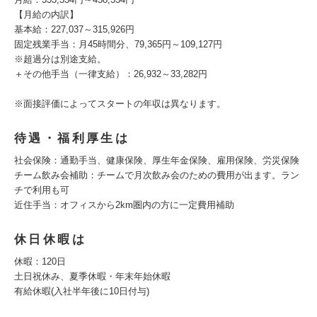
【月給の内訳】
基本給：227,037～315,926円
固定残業手当：月45時間分、79,365円～109,127円
※超過分は別途支給。
＋その他手当（一律支給）：26,932～33,282円
※面接評価によってスタートの年収は異なります。
待遇・福利厚生は
社会保険：通勤手当、健康保険、厚生年金保険、雇用保険、労災保険
チーム飲み会補助：チームで月次飲み会のための費用が出ます。ラン
チで利用も可
近住手当：オフィスから2km圏内の方に一定費用補助
休日休暇は
休暇：120日
土日祝休み、夏季休暇・年末年始休暇
有給休暇(入社半年後に10日付与)