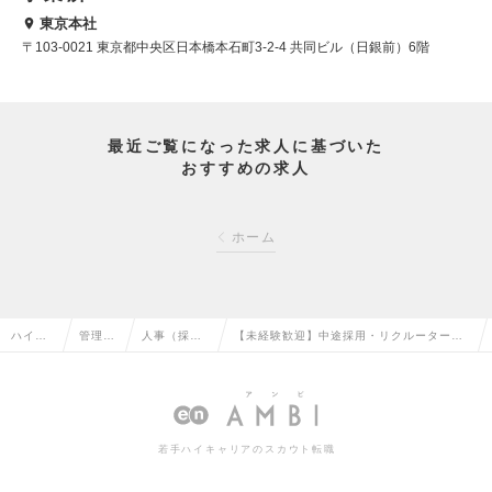
東京本社
〒103-0021 東京都中央区日本橋本石町3-2-4 共同ビル（日銀前）6階
最近ご覧になった求人に基づいた
おすすめの求人
ホーム
ハイク
管理部
人事（採
【未経験歓迎】中途採用・リクルーター※
ラス求
門系の
用・教育な
複数事業展開、HR×ITベンチャーの採用業
人TOP
転職
ど）の転職
務をお任せの求人情報
若手ハイキャリアのスカウト転職