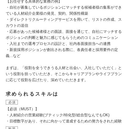
【お任せする具体的な業務の例】
・自社が募集しているポジションにマッチする候補者様の集客ができ
ている人材紹介企業様の発見、契約、関係性構築
・ダイレクトリクルーティングサービスを用いて、リストの作成、ス
カウトの送信
・応募があった候補者様との面談、面接を通じて、自社にマッチする
ポジションの判断と魅力に感じてもらうためのコミュニケーション
・入社までの選考プロセスの設計と、社内各面接担当への連携
・新規採用ポジションが創出される際に、各責任者と採用要件の定
義...など
まずは、「役割を全うできうる人材と出会い、入社していただく」と
いう役割を担っていただき、そこからキャリアプランやライフプラン
に応じて役割を広げたり、深めていただきます。
求められるスキルは
必須
【必須（MUST）】
・人材紹介の営業経験(ブティック/特化型/総合型なんでもOK)
・目標数字があり、それに向かって達成するための努力をされた経験
歓迎