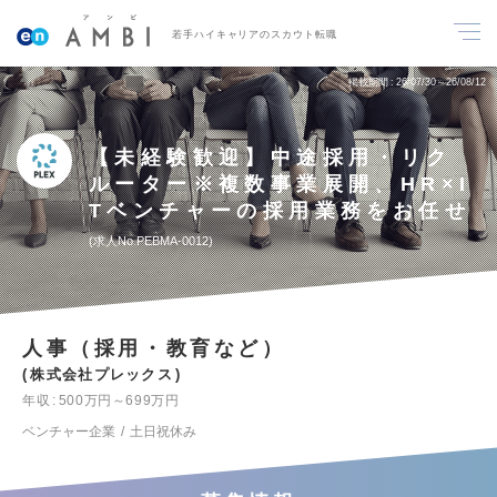
若手ハイキャリアのスカウト転職
掲載期間
26/07/30～26/08/12
【未経験歓迎】中途採用・リク
ルーター※複数事業展開、HR×I
Tベンチャーの採用業務をお任せ
求人No.PEBMA-0012
人事（採用・教育など）
株式会社プレックス
年収
500万円～699万円
ベンチャー企業
土日祝休み