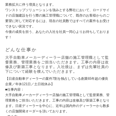
業務拡大に伴う増員となります。
ワンストップソリューションを強みとする弊社において、ロードサイ
ドの店舗建設を行う際の施工管理職について、既存のお客様からのご
要望に対して対応するには、現在の社員数ではすべての案件をお受け
できない状況です。
今後の成長を担う、あなたの入社を社員一同心よりお待ちしておりま
す！
どんな仕事か
大手自動車メーカーディーラー店舗の施工管理職として監
督業務、管理業務をご担当いただきます。工事の内容は改
修及び新築工事となります。入社後は、まずは先輩社員の
下について経験を積んでいただきます。
【日産自動車ディーラーの案件7割を独占している創業65年超の優良
企業／年休121日／土日祝休み】
■仕事内容：
大手自動車メーカーディーラー店舗の施工管理職として監督業務、管
理業務をご担当いただきます。工事の内容は改修及び新築工事となり
ます。日産ディーラーを中心に、近年は国内外のディーラーから数多
くの店舗開発オーダーを頂いております。