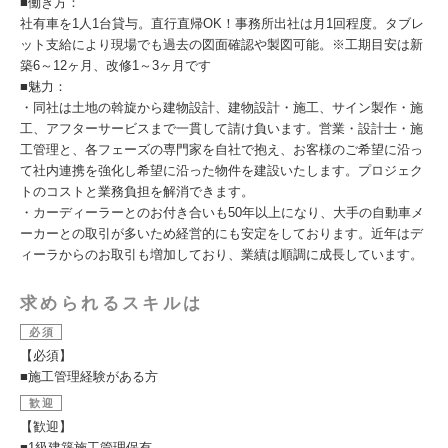
■働き方：
社有車を1人1台貸与。直行直帰OK！事務所出社は月1回程度。タブレ
ット支給により現場でも過去の図面確認や製図可能。※工期目安は新
築6～12ヶ月、改修1～3ヶ月です
■魅力：
・同社は土地の斡旋から建物設計、建物設計・施工、サイン製作・施
工、アフターサービスまで一貫して請け負います。営業・設計士・施
工管理と、各フェーズの専門家を自社で抱え、お客様のご希望に沿っ
て社内連携を強化し希望に沿った物件を建設いたします。プロジェク
トのコストと業務負担を解消できます。
・カーディーラーとのお付き合いも50年以上になり、大手の自動車メ
ーカーとの取引が多いため経営的にも安定をしております。近年はデ
ィーラからのお取引も増加しており、業績は順調に成長しています。
求められるスキルは
必須
【必須】
■施工管理経験がある方
歓迎
【歓迎】
■1級建築施工管理保有