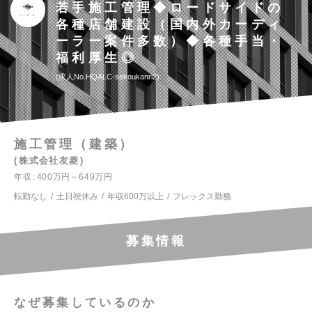
若手施工管理◆ロードサイドの
各種店舗建設（国内外カーディ
ーラー案件多数）◆各種手当・
福利厚生◎
求人No.HQALC-sekoukanri2
施工管理（建築）
株式会社友菱
年収
400万円～649万円
転勤なし
土日祝休み
年収600万以上
フレックス勤務
募集情報
なぜ募集しているのか