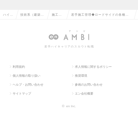
ハイク
技術系（建築・
施工管
若手施工管理◆ロードサイドの各種店舗
ラス求
設備・土木・プ
理（建
建設（国内外カーディーラー案件多
人TOP
ラント）の転職
築）の
数）◆各種手当・福利厚生◎の求人情報
転職
若手ハイキャリアのスカウト転職
利用規約
求人情報に関するポリシー
個人情報の取り扱い
推奨環境
ヘルプ・お問い合わせ
参画のお問い合わせ
サイトマップ
エン会社概要
©
en Inc.