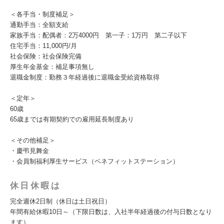
＜各手当・制度補足＞
通勤手当：全額支給
家族手当：配偶者：2万4000円 第一子：1万円 第二子以下
住宅手当：11,000円/月
社会保険：社会保険完備
厚生年金基金：補足事項無し
退職金制度：勤務３年経過後に退職金受給資格取得
＜定年＞
60歳
65歳までは有期契約での雇用延長制度あり
＜その他補足＞
・慶弔見舞金
・会員制福利厚生サービス（ベネフィットステーション）
休日休暇は
完全週休2日制（休日は土日祝日）
年間有給休暇10日～（下限日数は、入社半年経過後の付与日数となり
ます）