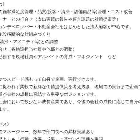
は》
の顧客満足度管理・品質(接客・清掃・設備備品等)管理・コスト改善
ーナーとの打合せ（支出実績の報告や運営課題の対策提案等）
ョンデベロッパー・不動産会社をはじめとした法人顧客が中心です。
施設横断的な仕組みづくり
(清掃・アメニティ等)との調整
合せ（各施設担当社員や他部との調整）
勤務する現場社員やアルバイトの育成・マネジメント など
かつスピード感もって自身で企画、実行できます。
に捉われず柔軟で新鮮な価値提供策を考え抜き、現場での実行まで企画
躍が会社の成長に直結する重要なポジションです。
社会において数少ない成長産業であり、今後の会社の成長に応じて自身
ます。
パス》
でマネージャー、数年で部門長への昇格実績あり
歴よりも「行動・改善・成果」に基づいた評価を重視