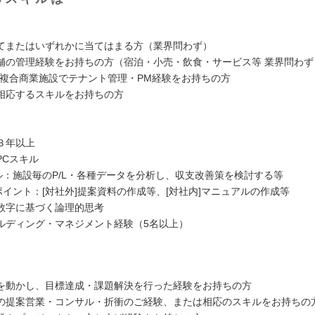
てまたはいずれかに当てはまる方（業界問わず）
の管理経験をお持ちの方（宿泊・小売・飲食・サービス等 業界問わず
複合商業施設でテナント管理・PM経験をお持ちの方
応するスキルをお持ちの方
３年以上
PCスキル
：施設毎のP/L・各種データを分析し、収支改善策を検討する等
イント：[対社外]提案資料の作成等、[対社内]マニュアルの作成等
数字に基づく論理的思考
ルディング・マネジメント経験（5名以上）
》
動かし、目標達成・課題解決を行った経験をお持ちの方
提案営業・コンサル・折衝のご経験、または相応のスキルをお持ちの