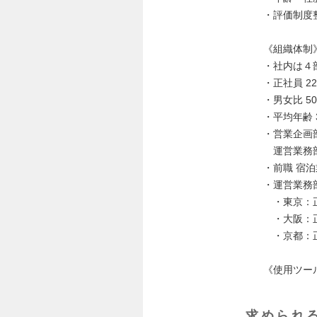
・評価制度
《組織体制
・社内は４
・正社員 2
・男女比 50
・平均年齢 
・営業企画
運営業務部
・前職 宿
・運営業務
・東京：正
・大阪：正
・京都：正
《使用ツール》S
求められ