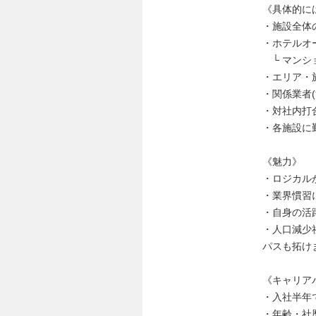
《具体的に
・施設全体
・ホテルオ
└ マンシ
・エリア・
・関係業者
・対社内打
・各施設に
《魅力》
・ロジカル
・業界慣習
・自身の活
・人口減少
パスも拓け
《キャリア
・入社半年
・年齢・社