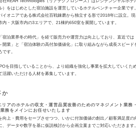
社REAH Technologies（リアテクノロジーズ）はレジデンシャルホ
ル）をはじめとした宿泊施設を運営しているホテルベンチャー企業です
パイオニアである株式会社百戦錬磨から独立する形で2018年に設立。現
市内・大阪市内の3エリアで、21棟約650室を展開しています。
「宿泊業界冬の時代」を経て販売力や運営力は向上しており、直近では
～開業」と「宿泊体験の高付加価値化」に取り組みながら成長スピード
ろです。
IPOを目指していることから、より組織を強化し事業を拡大していくた
て活躍いただける人材を募集しています。
事か
エリアのホテルの収支・運営品質改善のためのマネジメント業務
応業務をメインにお任せいたします
を向上・費用をセーブさせつつ、いかに付加価値の創出／顧客満足度の
に、データや数字を基に仮説検討から企画立案までご対応いただきます