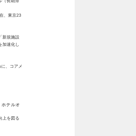
テル（長期滞
。
在、東京23
「新規施設
を加速化し
めに、コアメ
・ホテルオ
向上を図る
。