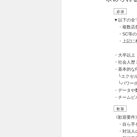
必須
▼以下の全
・複数店舗
・SC等の
・上記に相
・大卒以上
・社会人歴
・基本的な
└エクセル
└パワーポ
・データや
・チームビ
歓迎
《歓迎要件
・自ら手を
・対法人の