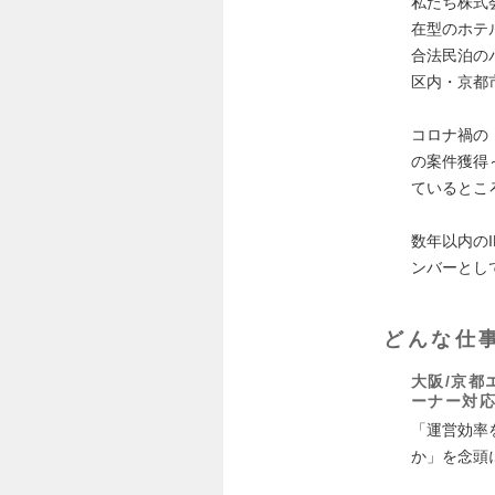
私たち株式会
在型のホテ
合法民泊の
区内・京都
コロナ禍の
の案件獲得
ているとこ
数年以内の
ンバーとし
どんな仕
大阪/京都
ーナー対
「運営効率
か」を念頭