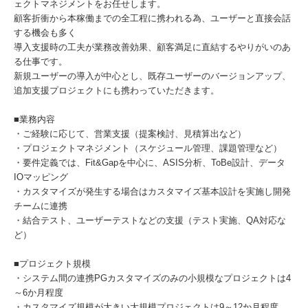
ェクトマネジメントをお任せします。
顧客折衝から本稼働までの全工程に携われる為、ユーザーと直接会話
する機会も多く
導入支援時の工夫が業務改善効果、顧客満足に直結するやりがいのあ
る仕事です。
新規ユーザーの導入が中心とし、既存ユーザーのバージョンアップ、
追加支援プロジェクトにも携わっていただきます。
■業務内容
・ご経験に応じて、営業支援（提案検討、見積算出など）
・プロジェクトマネジメント（スケジュール管理、課題管理など）
・要件定義では、Fit&Gapを中心に、ASIS分析、ToBe設計、データ
IOマッピング
・カスタマイズが発生する場合はカスタマイズ基本設計を実施し開発
チームに連携
・結合テスト、ユーザーテストなどの支援（テスト実施、QA対応な
ど）
■プロジェクト規模
・システム間の連携PGカスタマイズのみの小規模なプロジェクトは4
～6か月程度
・カスタマイズ規模が大きい大規模プロジェクトは9～12か月程度