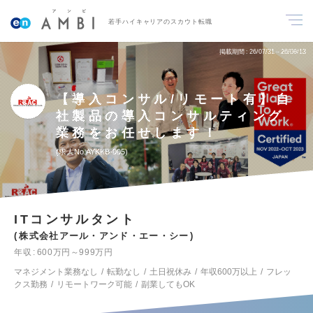
若手ハイキャリアのスカウト転職
掲載期間
26/07/31～26/08/13
【導入コンサル/リモート有】自
社製品の導入コンサルティング
業務をお任せします！
求人No.AYKKB-005
ITコンサルタント
株式会社アール・アンド・エー・シー
年収
600万円～999万円
マネジメント業務なし
転勤なし
土日祝休み
年収600万以上
フレッ
クス勤務
リモートワーク可能
副業してもOK