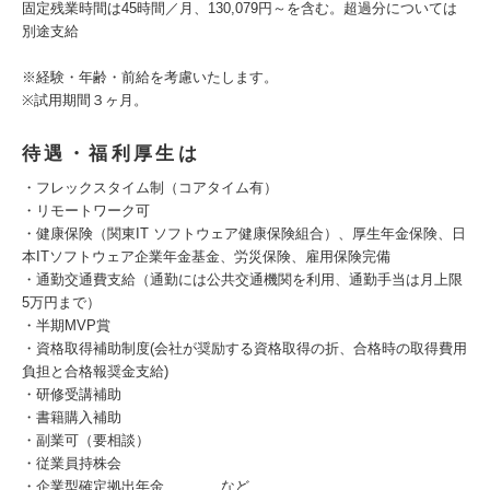
固定残業時間は45時間／月、130,079円～を含む。超過分については
別途支給
※経験・年齢・前給を考慮いたします。
※試用期間３ヶ月。
待遇・福利厚生は
・フレックスタイム制（コアタイム有）
・リモートワーク可
・健康保険（関東IT ソフトウェア健康保険組合）、厚生年金保険、日
本ITソフトウェア企業年金基金、労災保険、雇用保険完備
・通勤交通費支給（通勤には公共交通機関を利用、通勤手当は月上限
5万円まで）
・半期MVP賞
・資格取得補助制度(会社が奨励する資格取得の折、合格時の取得費用
負担と合格報奨金支給)
・研修受講補助
・書籍購入補助
・副業可（要相談）
・従業員持株会
・企業型確定拠出年金 など