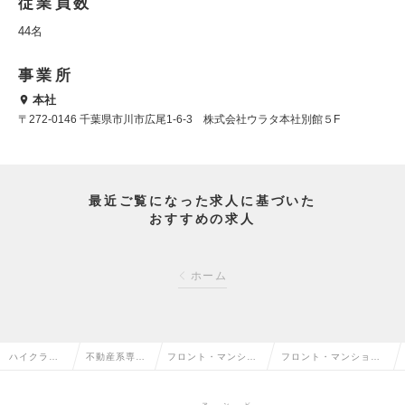
従業員数
44名
事業所
本社
〒272-0146 千葉県市川市広尾1‐6‐3 株式会社ウラタ本社別館５F
最近ご覧になった求人に基づいた
おすすめの求人
ホーム
ハイクラス
不動産系専門
フロント・マンショ
フロント・マンション
求人TOP
職の転職
ン管理の転職
管理の求人情報