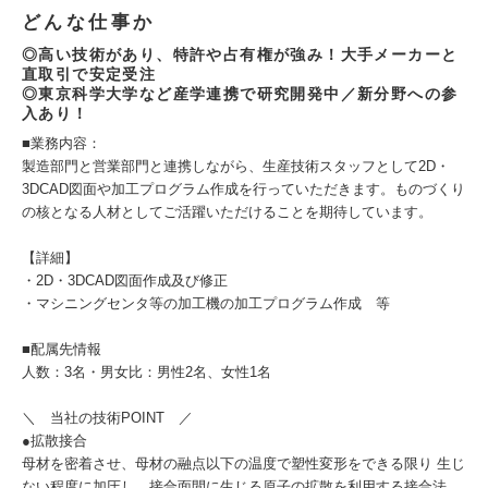
どんな仕事か
◎高い技術があり、特許や占有権が強み！大手メーカーと
直取引で安定受注
◎東京科学大学など産学連携で研究開発中／新分野への参
入あり！
■業務内容：
製造部門と営業部門と連携しながら、生産技術スタッフとして2D・
3DCAD図面や加工プログラム作成を行っていただきます。ものづくり
の核となる人材としてご活躍いただけることを期待しています。
【詳細】
・2D・3DCAD図面作成及び修正
・マシニングセンタ等の加工機の加工プログラム作成 等
■配属先情報
人数：3名・男女比：男性2名、女性1名
＼ 当社の技術POINT ／
●拡散接合
母材を密着させ、母材の融点以下の温度で塑性変形をできる限り 生じ
ない程度に加圧し、接合面間に生じる原子の拡散を利用する接合法