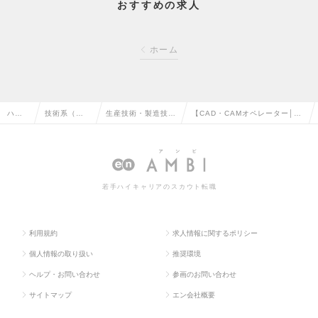
おすすめの求人
ホーム
ハイ
技術系（機
生産技術・製造技
【CAD・CAMオペレーター│広
クラ
械・メカト
術・エンジニアリン
島】半導体・テレビ・医療機器
ス求
ロ・自動
グ（機械・自動車）
などの精密機械加工メーカーの
人TO
車）の転職
の転職
求人情報
若手ハイキャリアのスカウト転職
P
利用規約
求人情報に関するポリシー
個人情報の取り扱い
推奨環境
ヘルプ・お問い合わせ
参画のお問い合わせ
サイトマップ
エン会社概要