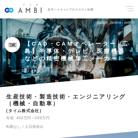
若手ハイキャリアのスカウト転職
掲載期間
26/08/04～26/08/17
【CAD・CAMオペレーター│広
島】半導体・テレビ・医療機器
などの精密機械加工メーカー
求人No.TIME-02
生産技術・製造技術・エンジニアリング
（機械・自動車）
タイム株式会社
年収
400万円～599万円
転勤なし
土日祝休み