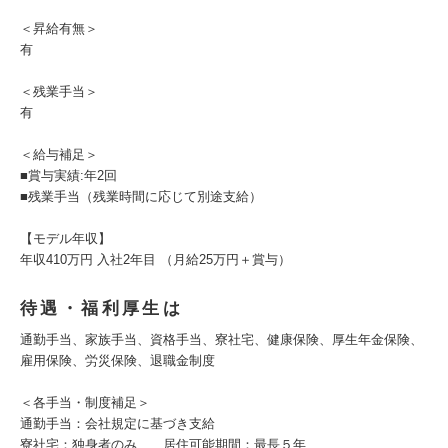
＜昇給有無＞
有
＜残業手当＞
有
＜給与補足＞
■賞与実績:年2回
■残業手当（残業時間に応じて別途支給）
【モデル年収】
年収410万円 入社2年目 （月給25万円＋賞与）
待遇・福利厚生は
通勤手当、家族手当、資格手当、寮社宅、健康保険、厚生年金保険、
雇用保険、労災保険、退職金制度
＜各手当・制度補足＞
通勤手当：会社規定に基づき支給
寮社宅：独身者のみ 居住可能期間：最長５年