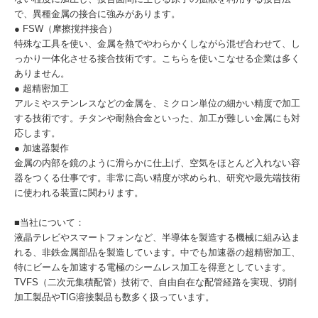
で、異種金属の接合に強みがあります。
● FSW（摩擦撹拌接合）
特殊な工具を使い、金属を熱でやわらかくしながら混ぜ合わせて、し
っかり一体化させる接合技術です。こちらを使いこなせる企業は多く
ありません。
● 超精密加工
アルミやステンレスなどの金属を、ミクロン単位の細かい精度で加工
する技術です。チタンや耐熱合金といった、加工が難しい金属にも対
応します。
● 加速器製作
金属の内部を鏡のように滑らかに仕上げ、空気をほとんど入れない容
器をつくる仕事です。非常に高い精度が求められ、研究や最先端技術
に使われる装置に関わります。
■当社について：
液晶テレビやスマートフォンなど、半導体を製造する機械に組み込ま
れる、非鉄金属部品を製造しています。中でも加速器の超精密加工、
特にビームを加速する電極のシームレス加工を得意としています。
TVFS（二次元集積配管）技術で、自由自在な配管経路を実現、切削
加工製品やTIG溶接製品も数多く扱っています。