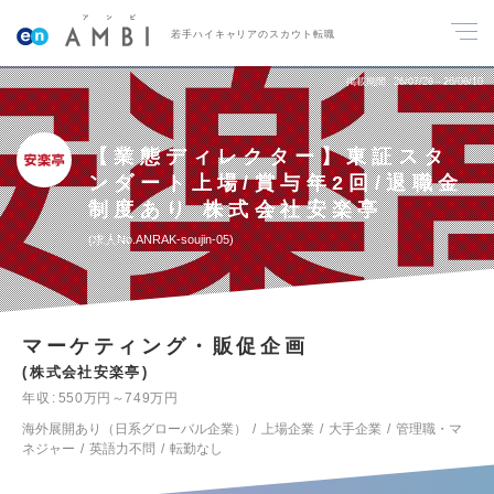
若手ハイキャリアのスカウト転職
掲載期間
26/07/28～26/08/10
【業態ディレクター】東証スタ
ンダート上場/賞与年2回/退職金
制度あり 株式会社安楽亭
求人No.ANRAK-soujin-05
マーケティング・販促企画
株式会社安楽亭
年収
550万円～749万円
海外展開あり（日系グローバル企業）
上場企業
大手企業
管理職・マ
ネジャー
英語力不問
転勤なし