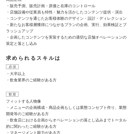
・販売予測、販売計画・原価と在庫のコントロール
・店舗設備や従業員も特性・魅力を活かしたコンテンツ提供・演出
・コンテンツを通じたお客様体験のデザイン・設計・ディレクション
・新たなお客様層獲得につながるプランの企画、実行、効果検証とブ
ラッシュアップ
・企画したコンテンツを実装するための適切な店舗オペレーションの
策定と落とし込み
求められるスキルは
必須
・大卒以上
・飲食業界のご経験がある方
歓迎
フィットする人物像
・メニューの企画構成・商品企画もしくは業態コンセプト作り、業態
開発等のご経験がある方
・飲食店における企画からオペレーションの落とし込みまでトータル
的に関わったご経験がある方
・マネージメント能力がある方