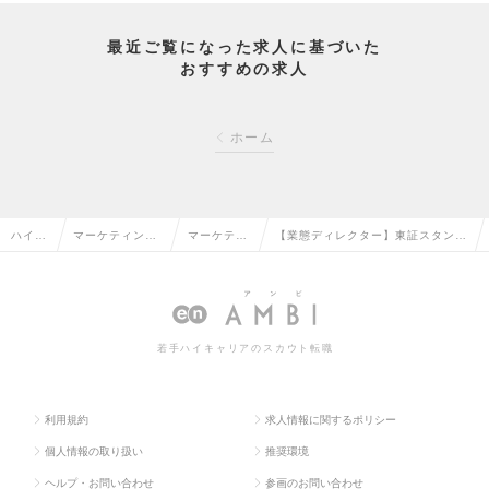
最近ご覧になった求人に基づいた
おすすめの求人
ホーム
ハイク
マーケティン
マーケティ
【業態ディレクター】東証スタンダ
ラス求
グ・販促企画・
ング・販促
ート上場/賞与年2回/退職金制度あ
人TOP
商品開発系の転
企画の転職
り 株式会社安楽亭の求人情報
職
若手ハイキャリアのスカウト転職
利用規約
求人情報に関するポリシー
個人情報の取り扱い
推奨環境
ヘルプ・お問い合わせ
参画のお問い合わせ