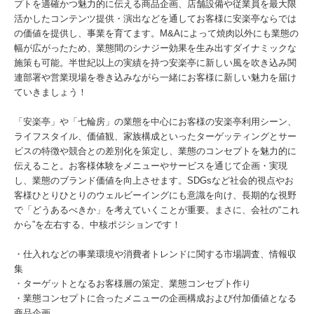
プトを適確かつ魅力的に伝える商品企画、店舗設備や従業員を最大限
活かしたコンテンツ提供・演出などを通してお客様に安楽亭ならでは
の価値を提供し、事業を育てます。M&Aによって焼肉以外にも業態の
幅が広がったため、業態間のシナジー効果を生み出すダイナミックな
施策も可能。半世紀以上の実績を持つ安楽亭に新しい風を吹き込み関
連部署や営業現場を巻き込みながら一緒にお客様に新しい魅力を届け
ていきましょう！
「安楽亭」や「七輪房」の業態を中心にお客様の安楽亭利用シーン、
ライフスタイル、価値観、家族構成といったターゲッティングとサー
ビスの特徴や競合との差別化を策定し、業態のコンセプトを魅力的に
伝えること。お客様体験をメニューやサービスを通じて企画・実現
し、業態のブランド価値を向上させます。SDGsなど社会的視点やお
客様ひとりひとりのウェルビーイングにも意識を向け、長期的な視野
で「どうあるべきか」を考えていくことが重要。まさに、会社の“これ
から”を左右する、中核ポジションです！
・仕入れなどの事業環境や消費者トレンドに関する市場調査、情報収
集
・ターゲットとなるお客様層の策定、業態コンセプト作り
・業態コンセプトに合ったメニューの企画構成および付加価値となる
商品企画