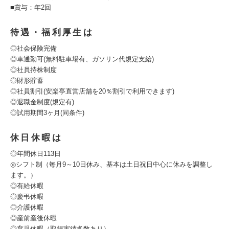
■賞与：年2回
待遇・福利厚生は
◎社会保険完備
◎車通勤可(無料駐車場有、ガソリン代規定支給)
◎社員持株制度
◎財形貯蓄
◎社員割引(安楽亭直営店舗を20％割引で利用できます)
◎退職金制度(規定有)
◎試用期間3ヶ月(同条件)
休日休暇は
◎年間休日113日
◎シフト制（毎月9～10日休み、基本は土日祝日中心に休みを調整し
ます。）
◎有給休暇
◎慶弔休暇
◎介護休暇
◎産前産後休暇
◎育児休暇（取得実績多数あり）