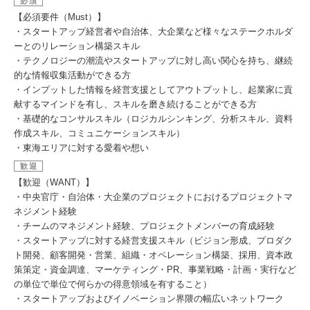
必須
【必須要件（Must）】
・スタートアップ経営者や自治体、大企業など様々なステークホルダ
ーとのリレーション構築スキル
・テクノロジーの潮流やスタートアップに対し高い関心を持ち、継続
的な情報収集活動ができる方
・インプットした情報を経営支援としてアウトプットし、起業家に貢
献するマインドを有し、スキルを磨き続けることができる方
・基礎的なコンサルスキル（ロジカルシンキング、分析スキル、資料
作成スキル、コミュニケーションスキル）
・東海エリアに対する愛着や想い
歓迎
【歓迎（WANT）】
・中央官庁・自治体・大企業のプロジェクトにおけるプロジェクトマ
ネジメント経験
・チームのマネジメント経験、プロジェクトメンバーの育成経験
・スタートアップに対する経営支援スキル（ビジョン形成、プロダク
ト開発、顧客開発・営業、組織・オペレーション構築、採用、資本政
策策定・資金調達、マーケティング・PR、事業戦略・計画・実行など
の単位で単位で何らかの得意領域を有すること）
・スタートアップおよびイノベーション界隈の幅広いネットワーク