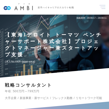
若手ハイキャリアのスカウト転職
掲載期間
26/06/17～26/08/11
【東海/デロイト トーマツ ベンチ
ャーサポート株式会社】プロジェ
クトマネージャー兼スタートアッ
プ支援
求人No.KKR-deloit-tokai
戦略コンサルタント
年収
500万円～799万円
大手企業
新規事業・新サービス
フレックス勤務
リモートワーク可能