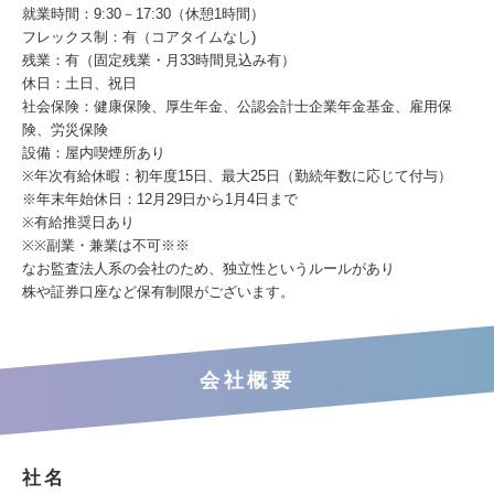
就業時間：9:30－17:30（休憩1時間）
フレックス制：有（コアタイムなし)
残業：有（固定残業・月33時間見込み有）
休日：土日、祝日
社会保険：健康保険、厚生年金、公認会計士企業年金基金、雇用保
険、労災保険
設備：屋内喫煙所あり
※年次有給休暇：初年度15日、最大25日（勤続年数に応じて付与）
※年末年始休日：12月29日から1月4日まで
※有給推奨日あり
※※副業・兼業は不可※※
なお監査法人系の会社のため、独立性というルールがあり
株や証券口座など保有制限がございます。
会社概要
社名