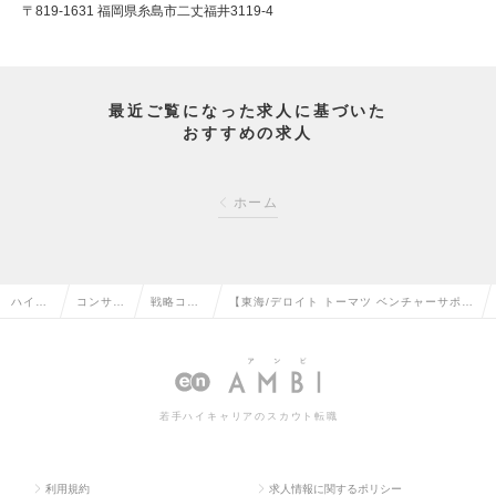
〒819-1631 福岡県糸島市二丈福井3119-4
最近ご覧になった求人に基づいた
おすすめの求人
ホーム
ハイク
コンサル
戦略コン
【東海/デロイト トーマツ ベンチャーサポー
ラス求
タント系
サルタン
ト株式会社】プロジェクトマネージャー兼ス
人TOP
の転職
トの転職
タートアップ支援の求人情報
若手ハイキャリアのスカウト転職
利用規約
求人情報に関するポリシー