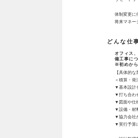
体制変更に
将来マネー
どんな仕
オフィス
備工事に
※初めから
【具体的な
＜積算・発
▼基本設計
▼打ち合わ
▼図面や仕
▼設備・材
▼協力会社
▼実行予算