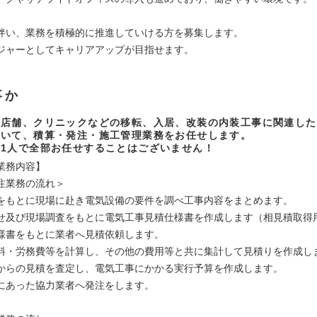
伴い、業務を積極的に推進していける方を募集します。
ジャーとしてキャリアアップが目指せます。
事か
、店舗、クリニックなどの移転、入居、改装の内装工事に関連した
ついて、積算・発注・施工管理業務をお任せします。
1人で全部お任せすることはございません！
業務内容】
注業務の流れ＞
をもとに現場に赴き電気設備の要件を調べ工事内容をまとめます。
せ及び現場調査をもとに電気工事見積仕様書を作成します（相見積取得
様書をもとに業者へ見積依頼します。
料・労務費等を計算し、その他の費用等と共に集計して見積りを作成し
からの見積を査定し、電気工事にかかる実行予算を作成します。
にあった協力業者へ発注をします。