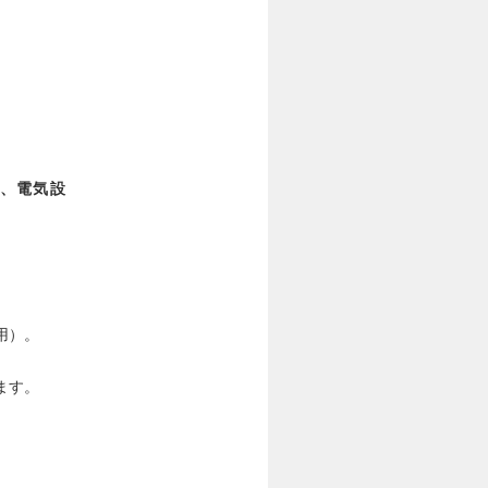
、電気設
用）。
ます。