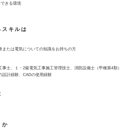
ジできる環境
るスキルは
験または電気についての知識をお持ちの方
工事士、１・2級電気工事施工管理技士、消防設備士（甲種第4類）
の設計経験、CADの使用経験
は
くか