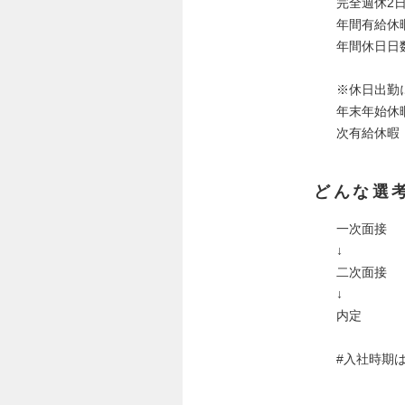
完全週休2
年間有給休
年間休日日数
※休日出勤
年末年始休
次有給休暇
どんな選
一次面接
↓
二次面接
↓
内定
#入社時期