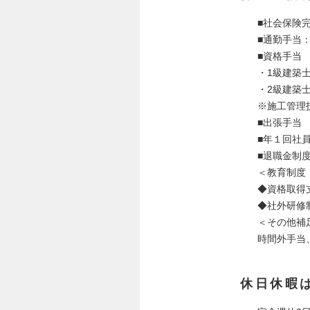
■社会保険
■通勤手当
■資格手当
・1級建築
・2級建築
※施工管理
■出張手当
■年１回社
■退職金制
＜教育制度
◆資格取得
◆社外研修
＜その他補
時間外手当
休日休暇