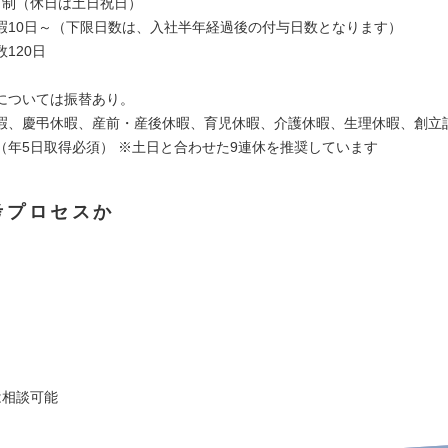
日制（休日は土日祝日）
暇10日～（下限日数は、入社半年経過後の付与日数となります）
120日
については振替あり。
暇、慶弔休暇、産前・産後休暇、育児休暇、介護休暇、生理休暇、創立
（年5日取得必須） ※土日と合わせた9連休を推奨しています
考プロセスか
は相談可能