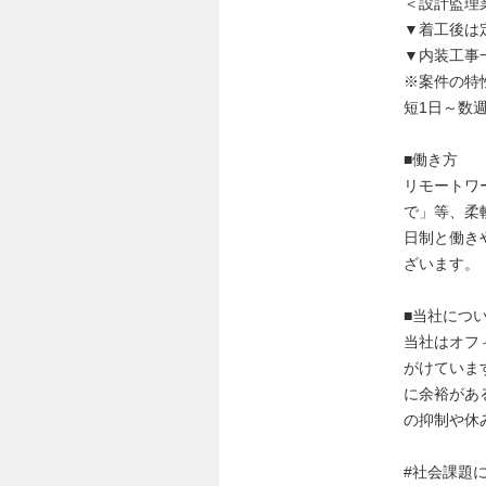
＜設計監理
▼着工後は
▼内装工事
※案件の特
短1日～数
■働き方
リモートワ
で」等、柔
日制と働き
ざいます。
■当社につ
当社はオフ
がけていま
に余裕があ
の抑制や休
#社会課題