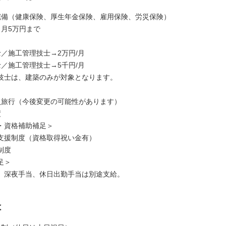
完備（健康保険、厚生年金保険、雇用保険、労災保険）
：月5万円まで
士／施工管理技士→2万円/月
士／施工管理技士→5千円/月
技士は、建築のみが対象となります。
員旅行（今後変更の可能性があります）
度
・資格補助補足＞
支援制度（資格取得祝い金有）
制度
足＞
、深夜手当、休日出勤手当は別途支給。
は