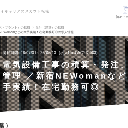
ハイキャリアのスカウト転職
初めて
木・プラント）の転職
設計（建築）の転職
NEWomanなどの大手実績！在宅勤務可◎の求人情報
掲載期間
26/07/31～26/08/13
求人No.JWCYD-003
電気設備工事の積算・発注
管理 ／新宿NEWomanな
手実績！在宅勤務可◎
築）