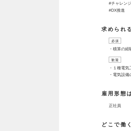
#チャレン
#DX推進
求められ
必須
・積算の経
歓迎
・１種電気
・電気設備
雇用形態
正社員
どこで働