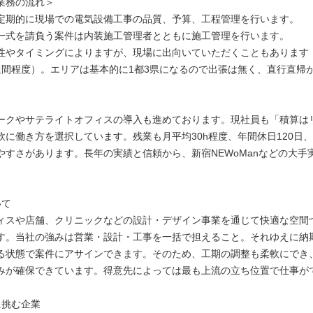
業務の流れ＞
定期的に現場での電気設備工事の品質、予算、工程管理を行います。
一式を請負う案件は内装施工管理者とともに施工管理を行います。
性やタイミングによりますが、現場に出向いていただくこともあります
週間程度）。エリアは基本的に1都3県になるので出張は無く、直行直帰
ークやサテライトオフィスの導入も進めております。現社員も「積算は
軟に働き方を選択しています。残業も月平均30h程度、年間休日120日、
やすさがあります。長年の実績と信頼から、新宿NEWoManなどの大手
いて
ィスや店舗、クリニックなどの設計・デザイン事業を通じて快適な空間
す。当社の強みは営業・設計・工事を一括で担えること。それゆえに納
る状態で案件にアサインできます。そのため、工期の調整も柔軟にでき
みが確保できています。得意先によっては最も上流の立ち位置で仕事が
に挑む企業