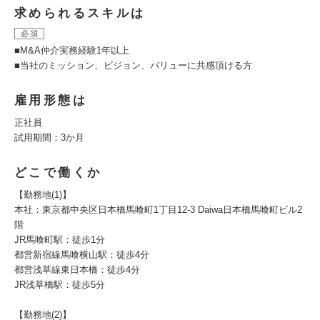
求められるスキルは
必須
■M&A仲介実務経験1年以上
■当社のミッション、ビジョン、バリューに共感頂ける方
雇用形態は
正社員
試用期間：3か月
どこで働くか
【勤務地(1)】
本社：東京都中央区日本橋馬喰町1丁目12-3 Daiwa日本橋馬喰町ビル2
階
JR馬喰町駅：徒歩1分
都営新宿線馬喰横山駅：徒歩4分
都営浅草線東日本橋：徒歩4分
JR浅草橋駅：徒歩5分
【勤務地(2)】