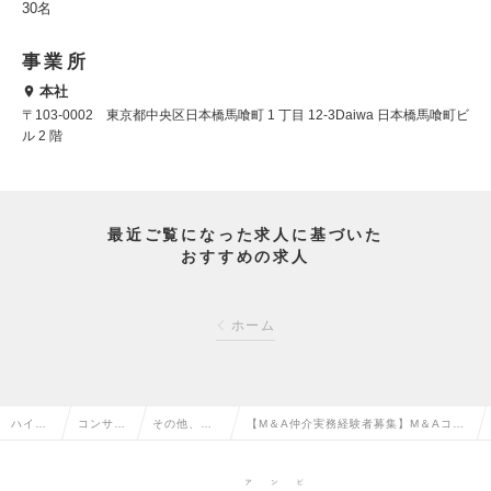
30名
事業所
本社
〒103-0002 東京都中央区日本橋馬喰町 1 丁目 12-3Daiwa 日本橋馬喰町ビ
ル 2 階
最近ご覧になった求人に基づいた
おすすめの求人
ホーム
ハイク
コンサル
その他、コ
【M＆A仲介実務経験者募集】M＆Aコン
ラス求
タント系
ンサルタン
サルタント 成長企業で裁量を持って活