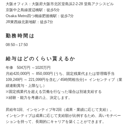
大阪オフィス：大阪府大阪市北区堂島浜2-2-28 堂島アクシスビル
京阪中之島線渡辺橋駅：徒歩5分
Osaka Metro四つ橋線肥後橋駅：徒歩7分
JR東西線北新地駅：徒歩7分
勤務時間は
08:50～17:50
給与はどのくらい貰えるか
年俸 504万円 ～1020万円
月給420,000円 ～ 850,000円 (うち、固定残業代または管理職手当
109,249円 ～ 221,099円を含む／45時間相当分)＋ インセンティブ（業
績連動賞与・上限なし）
※固定残業代を超える労働を行なった場合は別途支給する
※経験・能力を考慮の上、決定します。
昇給年1回、インセンティブ年2回（成果・業績に応じて支給）。
インセンティブは成果に応じて支給額が比例するため、高いモチベー
ションを持って、長期的にキャリアを築くことができます。