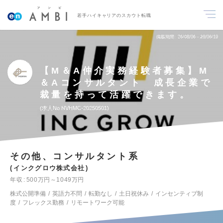
若手ハイキャリアのスカウト転職
掲載期間
26/08/06～26/08/19
【M＆A仲介実務経験者募集】M
＆Aコンサルタント 成長企業で
裁量を持って活躍できます。
求人No.NVHMC-20250501
その他、コンサルタント系
インクグロウ株式会社
年収
500万円～1049万円
株式公開準備
英語力不問
転勤なし
土日祝休み
インセンティブ制
度
フレックス勤務
リモートワーク可能