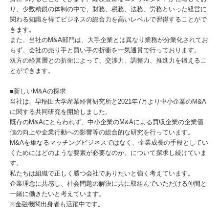
り、少数精鋭の体制の中で、財務、税務、法務、労務といった経営に
関わる知識を得てビジネスの総合力を高いレベルで習得することがで
きます。
また、当社のM&A部門は、大手企業とは異なり業務が分業化されてお
らず、会社の売り手と買い手の折衝を一気通貫で行っております。
双方の経営層との折衝によって、交渉力、調整力、推進力を鍛えるこ
とができます。
■新しいM&Aの探求
当社は、早稲田大学産業経営研究所と2021年7月より中小企業のM&A
に関する共同研究を開始しました。
既存のM&Aにとらわれず、中⼩企業のM&Aによる買収企業の企業価
値の向上や企業⾏動への影響等の総合的な研究を行っています。
M&Aを単なるマッチングビジネスではなく、企業成長の手段としてい
くためにはどのような要素が必要なのか、について探求し続けていま
す。
私たちは組織で正しく勝つ会社でありたいと強く考えています。
企業理念に共感し、社会問題の解決に共に取組んでいただける仲間と
一緒に働きたいと考えています。
※金融機関出身者も活躍中です。