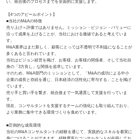
い、統合後のプロセスまでを全面的に支援します。
【4つのアピールポイント】
■当社のM&Aの特徴
売り上げ＝評価ではありません。ミッション・ビジョン・バリューに
沿って成果を上げることが、当社における価値であると考えていま
す。
M&A業界はまだ新しく、顧客にとっては不透明で不利益になることが
多くあると言われています。
当社はビジョン経営を掲げ、お客様、お客様の関係者、そして当社自
身の「3方良し」な関係を追求しています。
そのため、M&A部門のミッションとして、「M&Aの成功による中小
企業の成長と存続を通じ、日本経済の活性化に寄与する」ことを掲げ
ています。
売り手と買い手を繋ぎ、統合後まで一気通貫して支援を行っていま
す。
現在、コンサルタントを支援するチームの強化にも取り組んでおり、
より業務に集中できる環境づくりを進めています。
■圧倒的な成長環境
当社のM&Aコンサルタントの経験を通じて、実践的なスキルを着実に
身につけることができます。経験豊富なコンサルタントが在籍してお