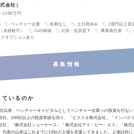
株式会社
～1199万円
備
ベンチャー企業
転勤なし
土日祝休み
1億円以上資
（未経験可）
CxO候補
社長・役員直下
事業責任者
ックオプションあり
募集情報
しているのか
の設立以来、ベンチャーキャピタルとしてベンチャー企業への投資を行な
当社。100社以上の投資実績を誇り、「ピクスタ株式会社」「インパク
会社」「株式会社ショーケース」「株式会社アイ・ピー・エス」「株式
、代表の山本はこれまでに13社の上場を支援してきました。上場以外にも