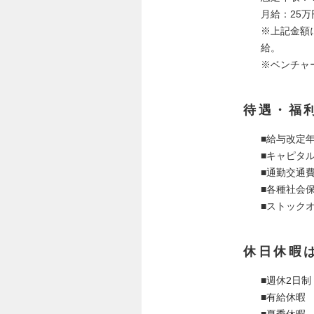
月給：25
※上記金額
給。
※ベンチャ
待遇・福
■給与改定
■キャピタ
■通勤交通
■各種社会
■ストック
休日休暇
■週休2日
■有給休暇