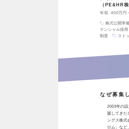
PE&HR
年収
400万円
株式公開準
テンシャル採用
制度
スト
なぜ募集
2003年
援してきた
ングス株式
ロム」など