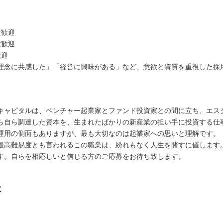
験歓迎
験歓迎
歓迎
理念に共感した」「経営に興味がある」など、意欲と資質を重視した採
キャピタルは、ベンチャー起業家とファンド投資家との間に立ち、エス
ら自ら調達した資本を、生まれたばかりの新産業の担い手に投資する仕
運用の側面もありますが、最も大切なのは起業家への思いと理解です。
最高難易度とも言われるこの職業は、紛れもなく人生を賭すに値します
す。自らを相応しいと信じる方のご応募をお待ち致します。
は