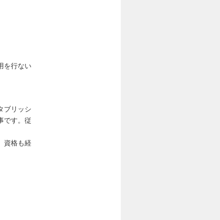
用を行ない
タブリッシ
事です。従
。資格も経