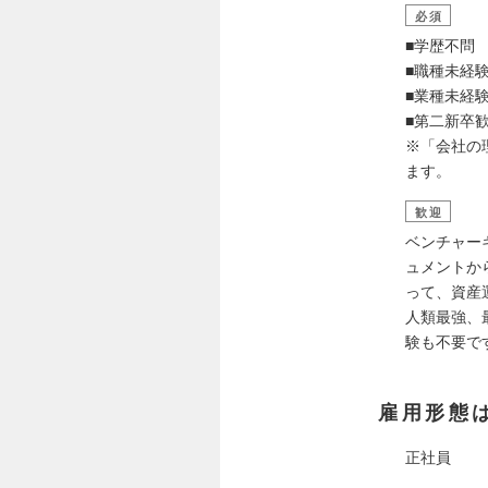
必須
■学歴不問
■職種未経
■業種未経
■第二新卒
※「会社の
ます。
歓迎
ベンチャー
ュメントか
って、資産
人類最強、
験も不要で
雇用形態
正社員