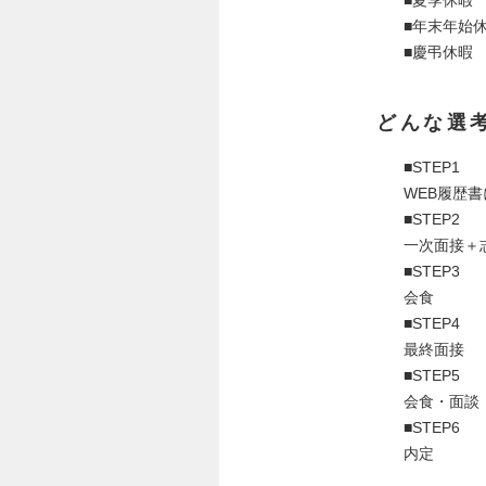
■夏季休暇
■年末年始
■慶弔休暇
どんな選
■STEP1
WEB履歴
■STEP2
一次面接＋
■STEP3
会食
■STEP4
最終面接
■STEP5
会食・面談
■STEP6
内定