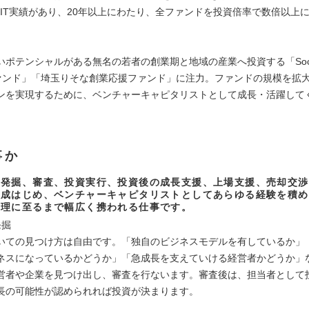
EXIT実績があり、20年以上にわたり、全ファンドを投資倍率で数倍以上
ポテンシャルがある無名の若者の創業期と地域の産業へ投資する「Social E
４ファンド」「埼玉りそな創業応援ファンド」に注力。ファンドの規模を拡
ンを実現するために、ベンチャーキャピタリストとして成長・活躍して
。
事か
の発掘、審査、投資実行、投資後の成長支援、上場支援、売却交渉
組成はじめ、ベンチャーキャピタリストとしてあらゆる経験を積め
管理に至るまで幅広く携われる仕事です。
発掘
いての見つけ方は自由です。「独自のビジネスモデルを有しているか」「
ネスになっているかどうか」「急成長を支えていける経営者かどうか」
営者や企業を見つけ出し、審査を行ないます。審査後は、担当者として
長の可能性が認められれば投資が決まります。