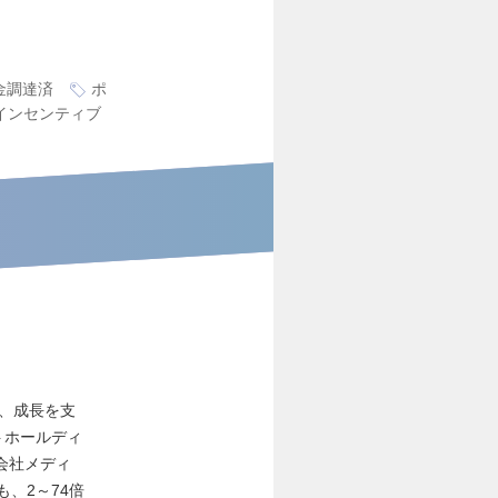
金調達済
ポ
インセンティブ
い、成長を支
トホールディ
会社メディ
、2～74倍