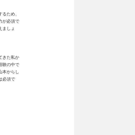
するため、
力が必須で
えましょ
てきた私か
経験の中で
山本からし
は必須で