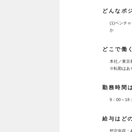
どんなポ
(1)ベン
か
どこで働
本社／東京都
※転勤はあ
勤務時間
9：00～1
給与はど
想定年収：40