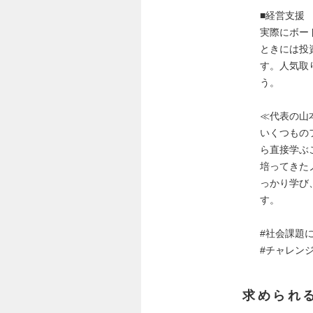
■経営支援
実際にボー
ときには投
す。人気取
う。
≪代表の山
いくつもの
ら直接学ぶ
培ってきた
っかり学び
す。
#社会課題
#チャレン
求められ