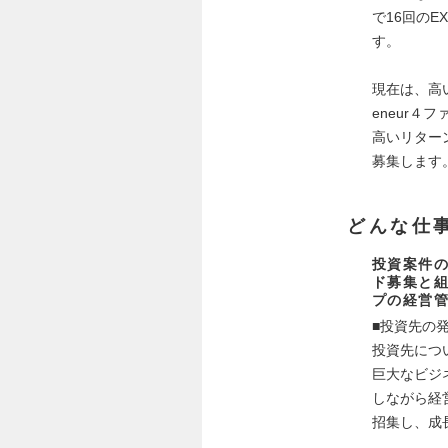
で16回の
す。
現在は、高い
eneur
高いリター
募集します
どんな仕
投資案件
ド募集と
プの経営
■投資先の
投資先につ
巨大なビジ
しながら経
招集し、成