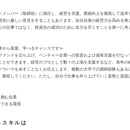
ドメンバー（取締役）に就任し、経営を支援。業績向上を徹底して追求
資先に厳しい意見をすることもあります。自分自身の経営力を高める努
りの仕事ではなく、投資先の成功のために全力を尽くすことを第一に考
本から直接、学べるチャンスです≫
ファンドを立ち上げ、ベンチャー企業への投資および成長支援を行なっ
ことができます。経営のプロとして数々の上場を支援するなど、長年の
ノウハウを余すことなくお伝えします。複数の大学での講師経験もある
、吸収してください。ただし、自分で仕事を作り上げていく姿勢と資質
に挑む企業
ジできる環境
るスキルは