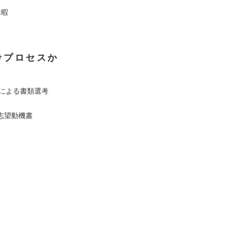
休暇
考プロセスか
書による書類選考
志望動機書