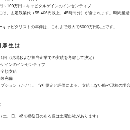
万円～100万円＋キャピタルゲインのインセンティブ
には、固定残業代（55,406円以上、45時間分）が含まれます。時間超
ーキャピタリストの年俸は、これまで最大で3000万円以上です。
利厚生は
年1回（現場および担当企業での実績を考慮して決定）
ルゲインのインセンティブ
費全額支給
保険完備
オプション（ただし、当社規定と評価による。支給しない時や現株の場
は
制（土、日、祝※祝祭日のある週は土曜出社があります）