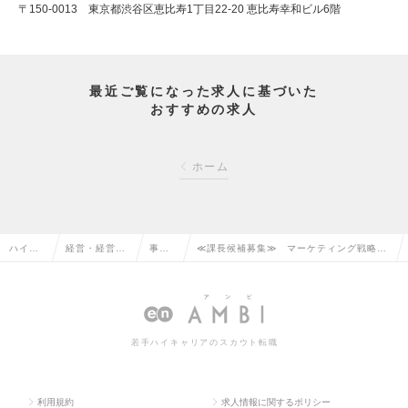
〒150-0013 東京都渋谷区恵比寿1丁目22-20 恵比寿幸和ビル6階
最近ご覧になった求人に基づいた
おすすめの求人
ホーム
ハイク
経営・経営企
事業
≪課長候補募集≫ マーケティング戦略・
ラス求
画・事業企画
企画
企画 ★自社で運営するホテル事業の戦略
人TOP
系の転職
の転
立案～実行の求人情報
職
若手ハイキャリアのスカウト転職
利用規約
求人情報に関するポリシー