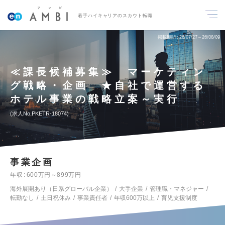
若手ハイキャリアのスカウト転職
掲載期間
26/07/27～26/08/09
≪課長候補募集≫ マーケティン
グ戦略・企画 ★自社で運営する
ホテル事業の戦略立案～実行
求人No.PKETR-18074
事業企画
年収
600万円～899万円
海外展開あり（日系グローバル企業）
大手企業
管理職・マネジャー
転勤なし
土日祝休み
事業責任者
年収600万以上
育児支援制度