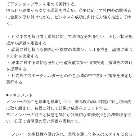
てアクションプランを定めて実行する。
得られた結果から次なる課題を見定め、必要に応じて社内外の関係者
に合意を取り付けながら、ビジネスを成功に向けて力強く推進してゆ
く。
・ ビジネスを取り巻く環境に対して適切な分析を行い、正しい状況把
握から課題を定義する
・ 課題に対し様々な側面から複数の達成シナリオを描き、論拠に基づ
き方針を決定する
・ 結果に対する適切な分析から改良改善策や追加投資、撤退等の方針
を提示する
・ 社内外のステークホルダーとの合意形成の中で方針や施策を決定し
実行する
■マネジメント
メンバーの個性を尊重を尊重しつつ、難易度の高い課題に対し積極的
に取り組ませ、各員に対して結果と成長をコミットする。
常にメンバーの能力と状態を気にかけ適切な業務分担と労務管理を行
い、公正で透明度の高い評価を実施する。
・ メンバーの多様性を受け入れ、業務を通して各人のスタイルに合っ