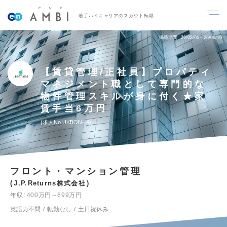
若手ハイキャリアのスカウト転職
掲載期間
26/08/06～26/08/19
【賃貸管理/正社員】プロパティ
マネジメント職として専門的な
物件管理スキルが身に付く★家
賃手当6万円
求人No.UKBON--4
フロント・マンション管理
J.P.Returns株式会社
年収
400万円～699万円
英語力不問
転勤なし
土日祝休み