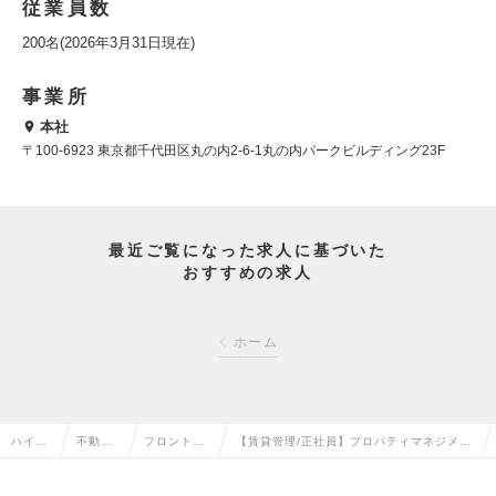
従業員数
200名(2026年3月31日現在)
事業所
本社
〒100-6923 東京都千代田区丸の内2-6-1丸の内パークビルディング23F
最近ご覧になった求人に基づいた
おすすめの求人
ホーム
ハイク
不動産
フロント・
【賃貸管理/正社員】プロパティマネジメン
ラス求
系専門
マンション
ト職として専門的な物件管理スキルが身に