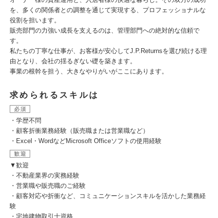
を、多くの関係者との調整を通じて実現する、プロフェッショナルな
役割を担います。
販売部門の力強い成長を支えるのは、管理部門への絶対的な信頼で
す。
私たちの丁寧な仕事が、お客様が安心してJ.P.Returnsを選び続ける理
由となり、会社の揺るぎない礎を築きます。
事業の根幹を担う、大きなやりがいがここにあります。
求められるスキルは
必須
・学歴不問
・顧客折衝業務経験（販売職または営業職など）
・Excel・WordなどMicrosoft Officeソフトの使用経験
歓迎
▼歓迎
・不動産業界の実務経験
・営業職や販売職のご経験
・顧客対応や折衝など、コミュニケーションスキルを活かした業務経
験
・宅地建物取引士資格