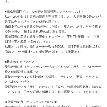
す。
■高成長部門でスキルを磨き賃貸管理のスペシャリストへ
私たちの使命はお客様の資産を守り育てること。入居率99.96%という
数字は今まで培ってきた成長の証です。
物価上昇に伴う家賃交渉が発生した際も、双方がご納得いただく形で
交渉を行い、86.5％賃料UPの成功率を実現。
原状回復の工期も業界を圧倒するスピード（平均7営業日）で、空室
期間を平均23日で収めております。
結果として現在の物件オーナー数は2400名、管理戸数は昨対比128％
増加 と、年々弊社へのご依頼数が増えている状況です。
■将来のキャリアパス
業務改善に向けたシステム・仕組みづくりなどを行うことでオーナー
様と信頼関係を構築でき、
直接オーナー様より別の物件も管理して欲しいとご要望いただけるこ
とも多いのが特徴。
管理業務という「守り」だけでなく「攻め」の賃貸管理業務に携わる
こともでき、正当な評価と報酬を得られる環境もここにはあります。
★仕事の魅力・ポジションについて★
オーナー様の資産運用と、入居者様の快適な暮らし。その双方の成功