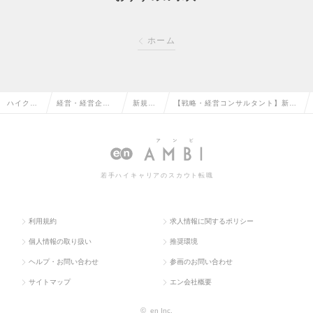
ホーム
ハイクラ
経営・経営企
新規事
【戦略・経営コンサルタント】新規
ス求人TO
画・事業企画系
業の転
事業開発コンサルティングの求人情
P
の転職
職
報
若手ハイキャリアのスカウト転職
利用規約
求人情報に関するポリシー
個人情報の取り扱い
推奨環境
ヘルプ・お問い合わせ
参画のお問い合わせ
サイトマップ
エン会社概要
©
en Inc.