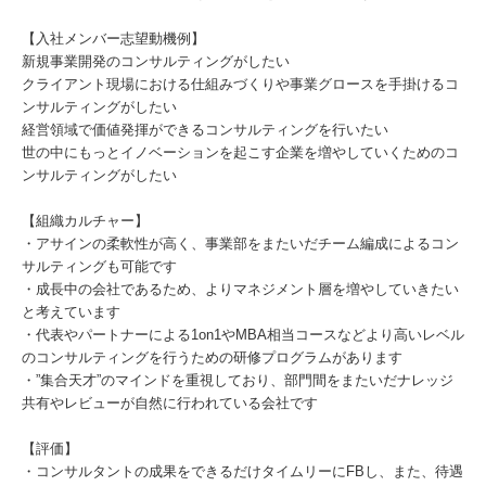
【入社メンバー志望動機例】
新規事業開発のコンサルティングがしたい
クライアント現場における仕組みづくりや事業グロースを手掛けるコ
ンサルティングがしたい
経営領域で価値発揮ができるコンサルティングを行いたい
世の中にもっとイノベーションを起こす企業を増やしていくためのコ
ンサルティングがしたい
【組織カルチャー】
・アサインの柔軟性が高く、事業部をまたいだチーム編成によるコン
サルティングも可能です
・成長中の会社であるため、よりマネジメント層を増やしていきたい
と考えています
・代表やパートナーによる1on1やMBA相当コースなどより高いレベル
のコンサルティングを行うための研修プログラムがあります
・”集合天才”のマインドを重視しており、部門間をまたいだナレッジ
共有やレビューが自然に行われている会社です
【評価】
・コンサルタントの成果をできるだけタイムリーにFBし、また、待遇