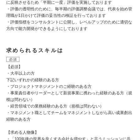
に反映させるため「半期に一度」評価を実施しております
・評価の透明性のために、毎半期の評価調整会議では、代表を始め管
理職が1日かけて評価の妥当性の検証を行っております
・評価指標をコンサルタントに公開し、レベルアップのために適切な
方向で能力開発ができるようにしております
求められるスキルは
必須
【必須】
・大卒以上の方
下記いずれかの経験のある方
・プロジェクトマネジメントのご経験のある方
・事業責任者やリーダーとして新規事業に携わった経験のある方（規
模は問わない）
・経営領域での業務経験のある方（規模は問わない）
・マネジメント職としてチームをマネジメントしながら高い成果創出
経験のある方
【求める人物像】
・「100年後の世界を良くする会社を増やす」と言うミッションに共