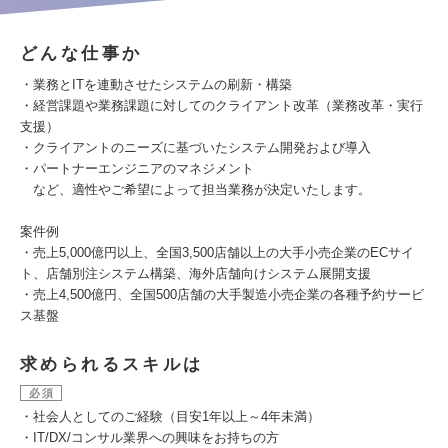
どんな仕事か
・業務とITを連動させたシステムの刷新・構築
・経営課題や業務課題に対してのクライアント改革（業務改革・実行
支援）
・クライアントのニーズに基づいたシステム開発および導入
・パートナーエンジニアのマネジメント
など、適性やご希望によって担当業務が決定いたします。
案件例
・売上5,000億円以上、全国3,500店舗以上の大手小売企業のECサイ
ト、店舗別注システム構築、海外店舗向けシステム展開支援
・売上4,500億円、全国500店舗の大手製造小売企業の各種予約サービ
ス基盤
求められるスキルは
必須
・社会人としてのご経験（目安1年以上～4年未満）
・IT/DX/コンサル業界への興味をお持ちの方