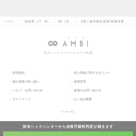
ハイクラ
技術系（IT・We
SE（汎用
【第二新卒限定採用/研修充実】
ス求人TO
b・通信系）の転
系）の転
未経験DXコンサルタントの求人
P
職
職
情報
若手ハイキャリアのスカウト転職
利用規約
求人情報に関するポリシー
個人情報の取り扱い
推奨環境
ヘルプ・お問い合わせ
参画のお問い合わせ
サイトマップ
エン会社概要
©
en Inc.
担当ヘッドハンターから
合格可能性判定
が届きます