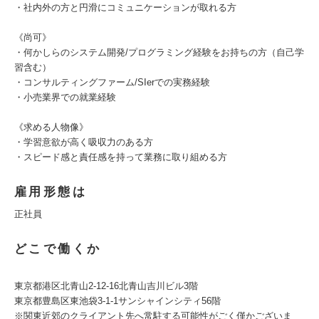
・社内外の方と円滑にコミュニケーションが取れる方
《尚可》
・何かしらのシステム開発/プログラミング経験をお持ちの方（自己学
習含む）
・コンサルティングファーム/SIerでの実務経験
・小売業界での就業経験
《求める人物像》
・学習意欲が高く吸収力のある方
・スピード感と責任感を持って業務に取り組める方
雇用形態は
正社員
どこで働くか
東京都港区北青山2-12-16北青山吉川ビル3階
東京都豊島区東池袋3-1-1サンシャインシティ56階
※関東近郊のクライアント先へ常駐する可能性がごく僅かございま