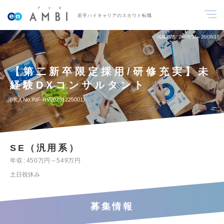
若手ハイキャリアのスカウト転職
掲載期間
26/08/04～26/08/17
【第二新卒限定採用/研修充実】未
経験DXコンサルタント
求人No.INF-RV20231225001
SE（汎用系）
年収
450万円～549万円
土日祝休み
募集情報