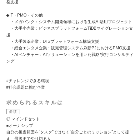
発支援​
◆IT・PMO・その他
・メガバンク：システム開発領域における生成AI活用プロジェクト
・大手小売業：ビジネスプラットフォームTiDBマイグレーション支
援
・大手製薬企業：DTxプラットフォーム構築支援
・総合エンタメ企業：販売管理システム刷新PJにおけるPMO支援
・AIベンチャー：AIソリューションを用いた戦略/実行コンサルティ
ング
#チャレンジできる環境
#社会課題に挑む企業
求められるスキルは
必須
◎ マインドセット
■オーナシップ
自分の担当範囲を“タスク”ではなく“自分ごとのミッション”として捉
え、最後までやり切る人