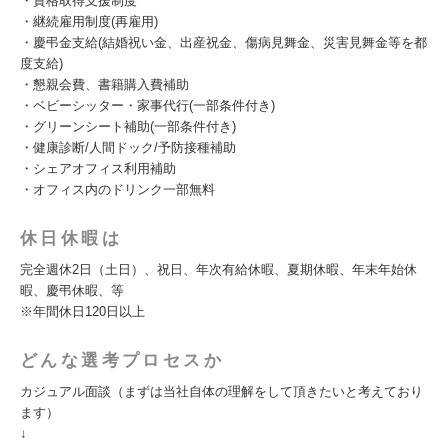
・資格取得支援制度
・継続雇用制度(再雇用)
・慶弔金支給(結婚祝い金、出産祝金、傷病見舞金、災害見舞金等を都
度支給)
・懇親会費、書籍購入費補助
・ベビーシッター・家事代行(一部条件付き)
・グリーンシート補助(一部条件付き)
・健康診断/人間ドック/予防接種補助
・シェアオフィス利用補助
・オフィス内のドリンク一部無料
休日休暇は
完全週休2日（土日）、祝日、年次有給休暇、夏期休暇、年末年始休
暇、慶弔休暇、等
※年間休日120日以上
どんな選考プロセスか
カジュアル面談（まずは当社自体の理解をして頂きたいと考えており
ます）
↓