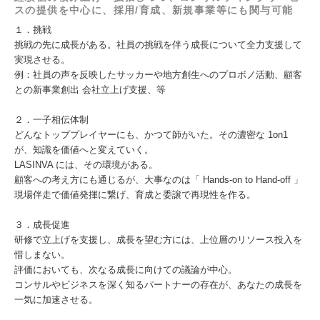
スの提供を中心に、採用/育成、新規事業等にも関与可能
１．挑戦
挑戦の先に成長がある。社員の挑戦を伴う成長について全力支援して
実現させる。
例：社員の声を反映したサッカーや地方創生へのプロボノ活動、顧客
との新事業創出 会社立上げ支援、等​
２．一子相伝体制
どんなトッププレイヤーにも、かつて師がいた。その濃密な 1on1
が、知識を価値へと変えていく。
LASINVA には、その環境がある。
顧客への考え方にも通じるが、大事なのは「 Hands-on to Hand-off 」
現場伴走で価値発揮に繋げ、育成と委譲で再現性を作る。
３．成長促進
研修で立上げを支援し、成長を望む方には、上位層のリソース投入を
惜しまない。
評価においても、次なる成長に向けての議論が中心。
コンサルやビジネスを深く知るパートナーの存在が、あなたの成長を
一気に加速させる。