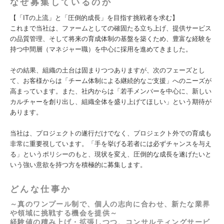
なぜ募集しているのか
【「ITの上流」と「圧倒的成長」を目指す挑戦者を求む】
これまで当社は、ファームとしての確固たる立ち上げ、提供サービス
の品質管理、そして将来の育成体制の基盤を築くため、豊富な経験を
持つ中間層（マネジャー職）を中心に採用を進めてきました。
その結果、組織の土台は固まりつつありますが、次のフェーズとし
て、お客様からは「チーム体制による継続的なご支援」へのニーズが
高まっています。また、社内からは「若手メンバーを中心に、新しい
カルチャーを創り出し、組織全体を盛り上げてほしい」という期待が
あります。
当社は、プロジェクトの遂行だけでなく、プロジェクト外での育成も
非常に重要視しています。「手を挙げる若者には必ずチャンスを与え
る」というポリシーのもと、現状を変え、圧倒的な成長を遂げたいと
いう強い意欲を持つ方を積極的に募集します。
どんな仕事か
～真のワンプール制で、個人の志向に合わせ、新たな業界
や領域に挑戦する機会を提供～
経験値の積み上げ・拡張しつつ、コンサルティングサービ