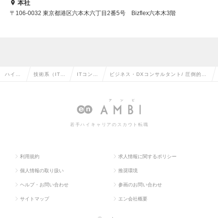
本社
〒106-0032 東京都港区六本木六丁目2番5号 Bizflex六本木3階
ハイク
技術系（IT・
ITコンサ
ビジネス・DXコンサルタント/ 圧倒的成
ラス求
Web・通信
ルタント
長のLASINVA～3年分の成長を1年で"精
人TOP
系）の転職
の転職
神と時の部屋"～の求人情報
若手ハイキャリアのスカウト転職
利用規約
求人情報に関するポリシー
個人情報の取り扱い
推奨環境
ヘルプ・お問い合わせ
参画のお問い合わせ
サイトマップ
エン会社概要