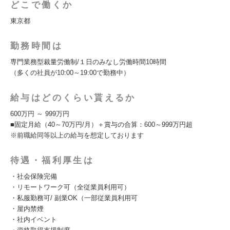
どこで働くか
東京都
勤務時間は
専門業務型裁量労働制/１日のみなし労働時間10時間
（多くの社員が10:00～19:00で勤務中）
給与はどのくらい貰えるか
600万円 ～ 999万円
■固定月給（40～70万円/月）＋賞与の合算：600～999万円超
※前職給同等以上の給与を想定しております
待遇・福利厚生は
・社会保険完備
・リモートワーク可（全従業員利用可）
・私服勤務可/ 副業OK（一部従業員利用可
・屋内禁煙
・社内イベント