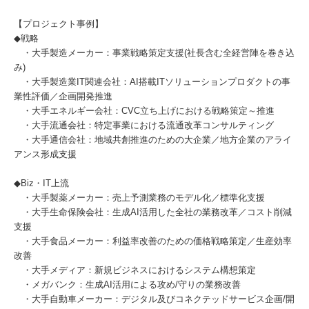
【プロジェクト事例】
◆戦略
・大手製造メーカー：事業戦略策定支援(社長含む全経営陣を巻き込
み)
・大手製造業IT関連会社：AI搭載ITソリューションプロダクトの事
業性評価／企画開発推進
・大手エネルギー会社：CVC立ち上げにおける戦略策定～推進
・大手流通会社：特定事業における流通改革コンサルティング
・大手通信会社：地域共創推進のための大企業／地方企業のアライ
アンス形成支援
◆Biz・IT上流
・大手製薬メーカー：売上予測業務のモデル化／標準化支援
・大手生命保険会社：生成AI活用した全社の業務改革／コスト削減
支援
・大手食品メーカー：利益率改善のための価格戦略策定／生産効率
改善
・大手メディア：新規ビジネスにおけるシステム構想策定
・メガバンク：生成AI活用による攻め/守りの業務改善
・大手自動車メーカー：デジタル及びコネクテッドサービス企画/開