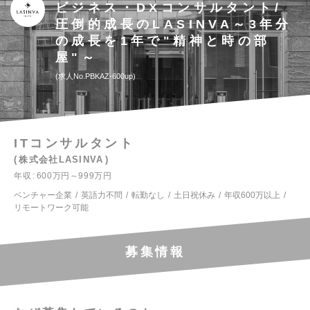
ビジネス・DXコンサルタント/
圧倒的成長のLASINVA～3年分
の成長を1年で"精神と時の部
屋"～
求人No.PBKAZ-600up
ITコンサルタント
株式会社LASINVA
年収
600万円～999万円
ベンチャー企業
英語力不問
転勤なし
土日祝休み
年収600万以上
リモートワーク可能
募集情報