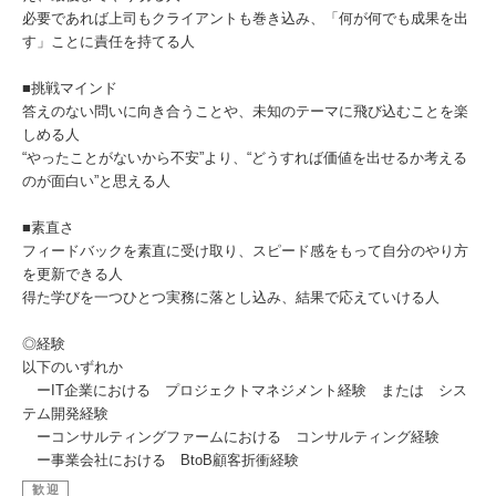
​必要であれば上司もクライアントも巻き込み、「何が何でも成果を出
す」ことに責任を持てる人
​
■挑戦マインド
答えのない問いに向き合うことや、未知のテーマに飛び込むことを楽
しめる人​
“やったことがないから不安”より、“どうすれば価値を出せるか考える
のが面白い”と思える人
■素直さ
フィードバックを素直に受け取り、スピード感をもって自分のやり方
を更新できる人​
得た学びを一つひとつ実務に落とし込み、結果で応えていける人
◎経験
以下のいずれか​
ーIT企業における プロジェクトマネジメント経験 または シス
テム開発経験​
ーコンサルティングファームにおける コンサルティング経験​
ー事業会社における BtoB顧客折衝経験
歓迎