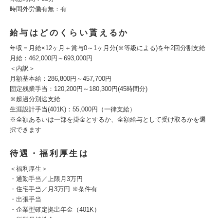
時間外労働有無：有
給与はどのくらい貰えるか
年収＝月給×12ヶ月＋賞与0～1ヶ月分(※等級による)を年2回分割支給
月給：462,000円～693,000円
＜内訳＞
月額基本給：286,800円～457,700円
固定残業手当：120,200円～180,300円(45時間分)
※超過分別途支給
生涯設計手当(401K)：55,000円（一律支給）
※全額あるいは一部を掛金とするか、全額給与として受け取るかを選
択できます
待遇・福利厚生は
＜福利厚生＞
・通勤手当／上限月3万円
・住宅手当／月3万円 ※条件有
・出張手当
・企業型確定拠出年金（401K）