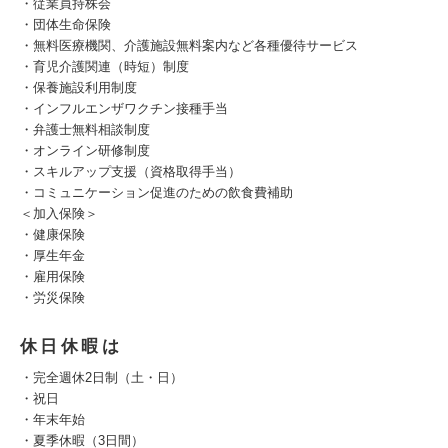
・従業員持株会
・団体生命保険
・無料医療機関、介護施設無料案内など各種優待サービス
・育児介護関連（時短）制度
・保養施設利用制度
・インフルエンザワクチン接種手当
・弁護士無料相談制度
・オンライン研修制度
・スキルアップ支援（資格取得手当）
・コミュニケーション促進のための飲食費補助
＜加入保険＞
・健康保険
・厚生年金
・雇用保険
・労災保険
休日休暇は
・完全週休2日制（土・日）
・祝日
・年末年始
・夏季休暇（3日間）