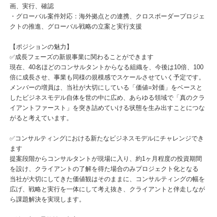
画、実行、確認
・グローバル案件対応：海外拠点との連携、クロスボーダープロジェ
クトの推進、グローバル戦略の立案と実行支援
【ポジションの魅力】
✅成長フェーズの新規事業に関わることができます
現在、40名ほどのコンサルタントからなる組織を、今後は10倍、100
倍に成長させ、事業も同様の規模感でスケールさせていく予定です。
メンバーの増員は、当社が大切にしている「価値=対価」をベースと
したビジネスモデル自体を世の中に広め、あらゆる領域で「真のクラ
イアントファースト」を突き詰めていける状態を生み出すことにつな
がると考えています。
✅コンサルティングにおける新たなビジネスモデルにチャレンジでき
ます
提案段階からコンサルタントが現場に入り、約1ヶ月程度の投資期間
を設け、クライアントの了解を得た場合のみプロジェクト化となる
当社が大切にしてきた価値観はそのままに、コンサルティングの幅を
広げ、戦略と実行を一体にして考え抜き、クライアントと伴走しなが
ら課題解決を実現します。