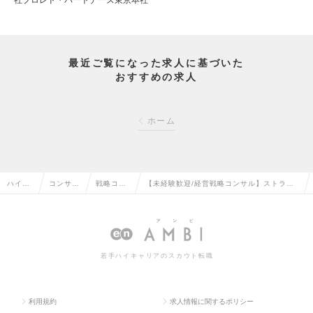
社プロレド・パートナーズ東京本社
最近ご覧になった求人に基づいた
おすすめの求人
ホーム
ハイク
コンサル
戦略コン
【未経験歓迎/経営戦略コンサル】ストラテ
ラス求
タント系
サルタン
ジー&ハンズオンセクター│新たなビジネス
人TOP
の転職
トの転職
モデルにチャレンジの求人情報
若手ハイキャリアのスカウト転職
利用規約
求人情報に関するポリシー