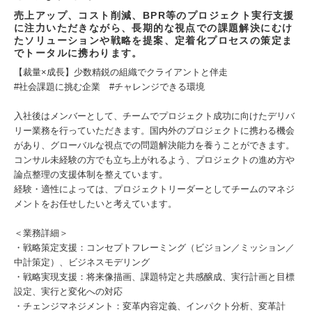
売上アップ、コスト削減、BPR等のプロジェクト実行支援
に注力いただきながら、長期的な視点での課題解決にむけ
たソリューションや戦略を提案、定着化プロセスの策定ま
でトータルに携わります。
【裁量×成長】少数精鋭の組織でクライアントと伴走
#社会課題に挑む企業 #チャレンジできる環境
入社後はメンバーとして、チームでプロジェクト成功に向けたデリバ
リー業務を行っていただきます。国内外のプロジェクトに携わる機会
があり、グローバルな視点での問題解決能力を養うことができます。
コンサル未経験の方でも立ち上がれるよう、プロジェクトの進め方や
論点整理の支援体制を整えています。
経験・適性によっては、プロジェクトリーダーとしてチームのマネジ
メントをお任せしたいと考えています。
＜業務詳細＞
・戦略策定支援：コンセプトフレーミング（ビジョン／ミッション／
中計策定）、ビジネスモデリング
・戦略実現支援：将来像描画、課題特定と共感醸成、実行計画と目標
設定、実行と変化への対応
・チェンジマネジメント：変革内容定義、インパクト分析、変革計