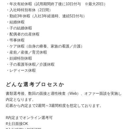
・年次有給休暇（試用期間終了後に10日付与 ※最大20日）
・入社時特別有休（2日間）
・勤続3年休暇（入社3年経過時、連続5日付与）
・結婚休暇
・子の結婚休暇
・配偶者の出産休暇
・弔事休暇
・ケア休暇（自身の療養、家族の看護／介護）
・産前／産後／育児休暇
・妊婦特別休暇
・子の看護等休暇／介護休暇
・レディース休暇
どんな選考プロセスか
書類選考後、数回の面接と適性検査（Web）、オファー面談を実施し
内定となります。
応募から内定まで2週間～3週間程度を想定しております。
#内定までオンライン選考可
#土日面接OK