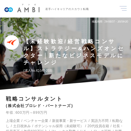
若手ハイキャリアのスカウト転職
掲載期間
26/08/07～26/08/20
【未経験歓迎/経営戦略コンサ
ル】ストラテジー&ハンズオンセ
クター│新たなビジネスモデルに
チャレンジ
求人No.IQJAT-203
戦略コンサルタント
株式会社プロレド・パートナーズ
年収
600万円～899万円
上場企業
ベンチャー企業
新規事業・新サービス
英語力不問
転勤な
し
土日祝休み
ポテンシャル採用（未経験可）
20代役員在籍
社長・