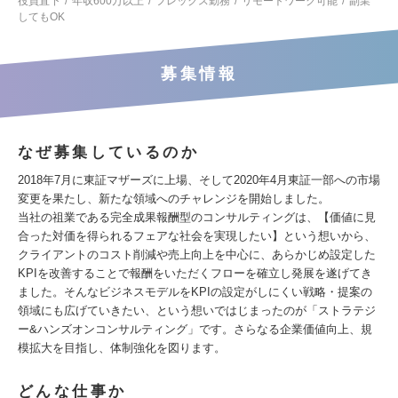
役員直下
年収600万以上
フレックス勤務
リモートワーク可能
副業
してもOK
募集情報
なぜ募集しているのか
2018年7月に東証マザーズに上場、そして2020年4月東証一部への市場
変更を果たし、新たな領域へのチャレンジを開始しました。
当社の祖業である完全成果報酬型のコンサルティングは、【価値に見
合った対価を得られるフェアな社会を実現したい】という想いから、
クライアントのコスト削減や売上向上を中心に、あらかじめ設定した
KPIを改善することで報酬をいただくフローを確立し発展を遂げてき
ました。そんなビジネスモデルをKPIの設定がしにくい戦略・提案の
領域にも広げていきたい、という想いではじまったのが「ストラテジ
ー&ハンズオンコンサルティング」です。さらなる企業価値向上、規
模拡大を目指し、体制強化を図ります。
どんな仕事か