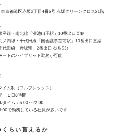
＞
052 東京都港区赤坂2丁目4番6号 赤坂グリーンクロス21階
＞
銀座線・南北線「溜池山王駅」10番出口直結
丸ノ内線・千代田線「国会議事堂前駅」10番出口直結
千代田線「赤坂駅」2番出口 徒歩5分
モートのハイブリッド勤務が可能
は
タイム制（フルフレックス）
間 １日8時間
タイム：5:00～22:00
～19:00で勤務している社員が多いです
のくらい貰えるか