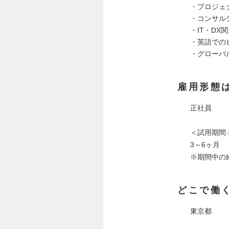
・プロジェ
・コンサル
・IT・DX
・英語での
・グローバ
雇用形態
正社員
＜試用期間
3～6ヶ月
※期間中の
どこで働
東京都