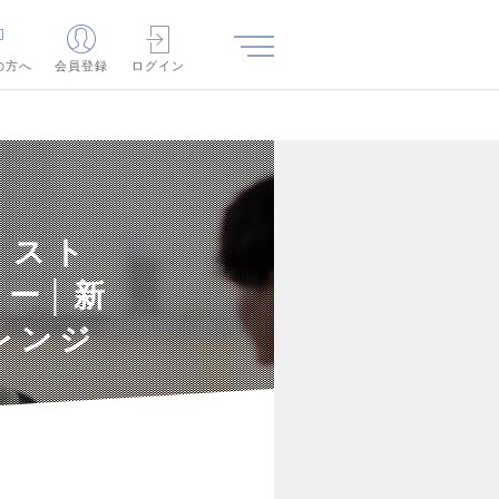
の方へ
会員登録
ログイン
】スト
ー│新
レンジ