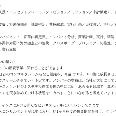
＞
支援：コンセプトフレーミング（ビジョン／ミッション／中計策定）、
支援：将来像描画、課題特定と共感醸成、実行計画と目標設定、実行と
マネジメント：変革内容定義、インパクト分析、変革計画、実行、確認
ル案件対応：海外拠点との連携、クロスボーダープロジェクトの推進、
と実行支援
ンの魅力】
ーズの新規事業に関わることができます
名ほどのコンサルタントからなる組織を、今後は10倍、100倍に成長させ
でスケールさせていく予定です。メンバーの増員は、当社が大切にして
ースとしたビジネスモデル自体を世の中に広め、あらゆる領域で「真の
ト」を突き詰めていける状態を生み出すことにつながると考えています
ティングにおける新たなビジネスモデルにチャレンジできます
らコンサルタントが現場に入り、約1ヶ月程度の投資期間を設け、クラ