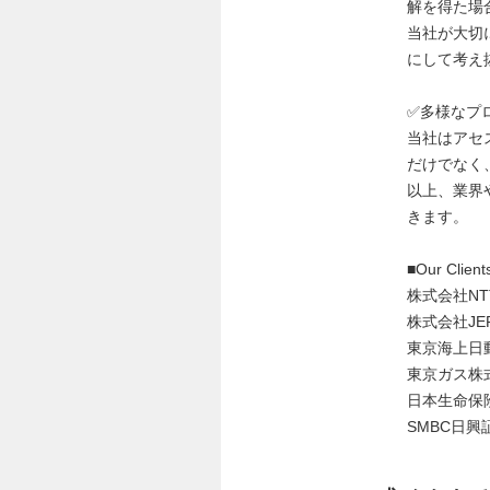
解を得た場
当社が大切
にして考え
✅多様なプ
当社はアセ
だけでなく
以上、業界
きます。
■Our Client
株式会社N
株式会社JE
東京海上日
東京ガス株
日本生命保
SMBC日