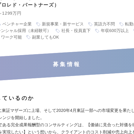
プロレド・パートナーズ
～1299万円
ベンチャー企業
新規事業・新サービス
英語力不問
転勤
テンシャル採用（未経験可）
社長・役員直下
年収600万以上
トワーク可能
副業してもOK
募集情報
しているのか
7月に東証マザーズに上場、そして2020年4月東証一部への市場変更を果た
レンジを開始しました。
である完全成果報酬型のコンサルティングは、【価値に見合った対価を
を実現したい】という想いから、クライアントのコスト削減や売上向上