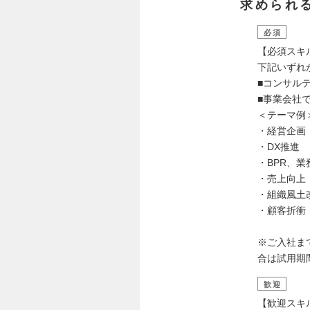
求められ
必須
【必須スキ
下記いずれ
■コンサル
■事業会社
＜テーマ例
・経営企画
・DX推進
・BPR、
・売上向上
・組織風土
・顧客折衝
※ご入社ま
合は試用期
歓迎
【歓迎スキ