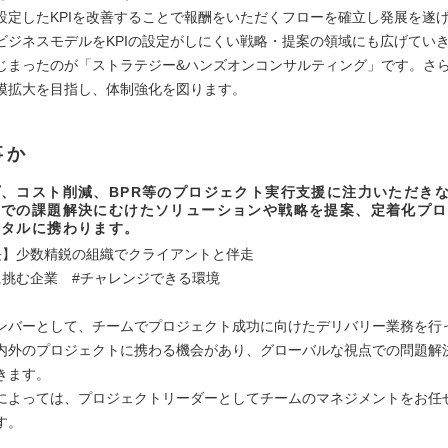
設定したKPIを改善することで報酬をいただくフローを確立し発展を遂
ビジネスモデルをKPIの設定がしにくい戦略・提案の領域にも広げてい
じまったのが「ストラテジー&ハンズオンコンサルティング」です。さ
模拡大を目指し、体制強化を図ります。
事か
、コスト削減、BPR等のプロジェクト実行支援に注力いただき
点での課題解決にむけたソリューションや戦略を提案、定着化プロ
ータルに携わります。
長】少数精鋭の組織でクライアントと伴走
に挑む企業 #チャレンジできる環境
ンバーとして、チームでプロジェクト成功に向けたデリバリー業務を行
内外のプロジェクトに携わる機会があり、グローバルな視点での問題解
きます。
によっては、プロジェクトリーダーとしてチームのマネジメントをお任
す。