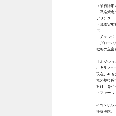
＜業務詳細
・戦略策定
デリング
・戦略実現
応
・チェンジ
・グローバ
戦略の立案
【ポジショ
✅成長フェ
現在、40
様の規模感
対価」をベ
トファース
✅コンサル
提案段階か