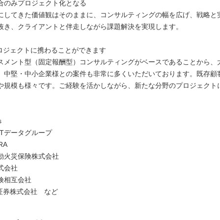
合のみプロジェクト化となる
にしてきた価値観はそのままに、コンサルティングの幅を広げ、戦略と
抜き、クライアントと伴走しながら課題解決を実現します。
ロジェクトに携わることができます
スメント型（固定報酬型）コンサルティングがベースであることから、
、中堅・中小企業様との案件も非常に多くいただいております。既存顧客は
や規模も様々です。ご経験を活かしながら、新たな分野のプロジェクト
s
TTデータグループ
RA
動火災保険株式会社
式会社
険相互会社
興証券株式会社 など