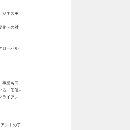
ビジネスモ
変化への対
グローバル
、事業も同
いる「価値=
クライアン
。
イアントの了