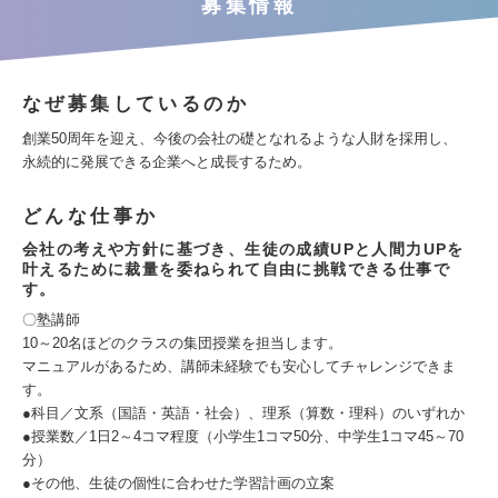
募集情報
なぜ募集しているのか
創業50周年を迎え、今後の会社の礎となれるような人財を採用し、
永続的に発展できる企業へと成長するため。
どんな仕事か
会社の考えや方針に基づき、生徒の成績UPと人間力UPを
叶えるために裁量を委ねられて自由に挑戦できる仕事で
す。
〇塾講師
10～20名ほどのクラスの集団授業を担当します。
マニュアルがあるため、講師未経験でも安心してチャレンジできま
す。
●科目／文系（国語・英語・社会）、理系（算数・理科）のいずれか
●授業数／1日2～4コマ程度（小学生1コマ50分、中学生1コマ45～70
分）
●その他、生徒の個性に合わせた学習計画の立案