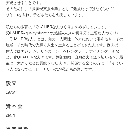
実現させることです。
そのために、「夢実現支援企業」として勉強だけではなく“人づく
り”に力を入れ、子どもたちを支援しています。
私たちの教育は「QUALIERな人づくり」をめざしています。
(QUALIER=quality&frontierの造語=未来を切り拓く上質な人づくり)
「QUALIERな人」とは、知力・人間性・体力において群を抜き、その
地域、その時代で光輝く人生を生きることができた人です。例えば、
偉人ではエジソ ン、リンカーン、ヘレンケラー、ナイチンゲールな
ど、皆QUALIERな方々です。刻苦勉励・自助努力で道を切り拓き、最
後は、大きく社会に貢献をした 方々。関係する全ての方に、「そうい
う人になってほしい」というのが私たちの願いです。
設立
1976年
資本金
2億円