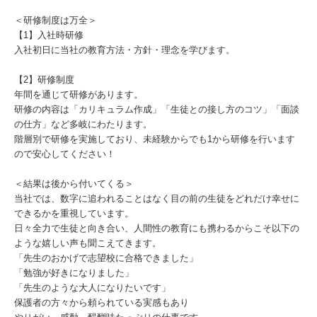
＜研修制度は万全＞
【1】入社時研修
入社初日に当社の教育方法・方針・理念を学びます。
【2】研修制度
年間を通じて研修があります。
研修の内容は「カリキュラム作成」「生徒との接し方のコツ」「面談
の仕方」など多岐にわたります。
階層別で研修を実施しており、未経験からでも1から研修を行います
ので安心してください！
＜結果は後から付いてくる＞
当社では、数字に追われることはなく目の前の生徒をどれだけ幸せに
できるかを重視しています。
日々全力で生徒と向き合い、人間性の教育にも携わるからこそ以下の
ような嬉しい声も聞こえてきます。
「先生のおかげで志望校に合格できました」
「勉強が好きになりました」
「先生のような大人になりたいです」
保護者の方々から頼られている実感もあり