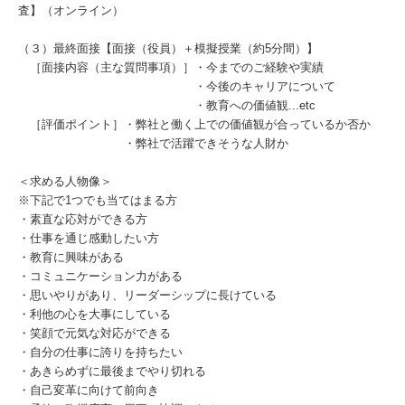
査】（オンライン）
（３）最終面接【面接（役員）＋模擬授業（約5分間）】
［面接内容（主な質問事項）］・今までのご経験や実績
・今後のキャリアについて
・教育への価値観...etc
［評価ポイント］・弊社と働く上での価値観が合っているか否か
・弊社で活躍できそうな人財か
＜求める人物像＞
※下記で1つでも当てはまる方
・素直な応対ができる方
・仕事を通じ感動したい方
・教育に興味がある
・コミュニケーション力がある
・思いやりがあり、リーダーシップに長けている
・利他の心を大事にしている
・笑顔で元気な対応ができる
・自分の仕事に誇りを持ちたい
・あきらめずに最後までやり切れる
・自己変革に向けて前向き