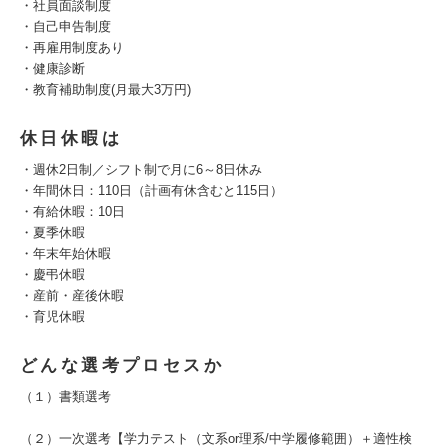
・社員面談制度
・自己申告制度
・再雇用制度あり
・健康診断
・教育補助制度(月最大3万円)
休日休暇は
・週休2日制／シフト制で月に6～8日休み
・年間休日：110日（計画有休含むと115日）
・有給休暇：10日
・夏季休暇
・年末年始休暇
・慶弔休暇
・産前・産後休暇
・育児休暇
どんな選考プロセスか
（１）書類選考
（２）一次選考【学力テスト（文系or理系/中学履修範囲）＋適性検