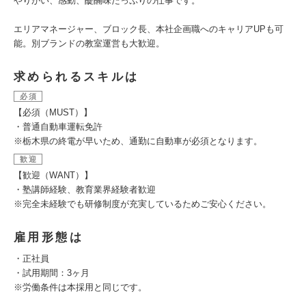
やりがい、感動、醍醐味たっぷりの仕事です。
エリアマネージャー、ブロック長、本社企画職へのキャリアUPも可
能。別ブランドの教室運営も大歓迎。
求められるスキルは
必須
【必須（MUST）】
・普通自動車運転免許
※栃木県の終電が早いため、通勤に自動車が必須となります。
歓迎
【歓迎（WANT）】
・塾講師経験、教育業界経験者歓迎
※完全未経験でも研修制度が充実しているためご安心ください。
雇用形態は
・正社員
・試用期間：3ヶ月
※労働条件は本採用と同じです。