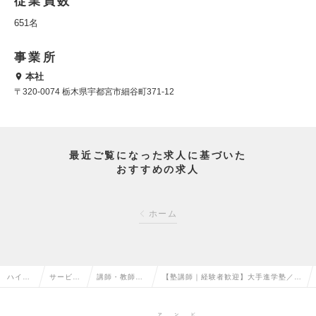
従業員数
651名
事業所
本社
〒320-0074 栃木県宇都宮市細谷町371‐12
最近ご覧になった求人に基づいた
おすすめの求人
ホーム
ハイク
サービ
講師・教師・
【塾講師｜経験者歓迎】大手進学塾／子
ラス求
ス・流通
インストラク
どもたちの力を伸ばして、ご活躍いただ