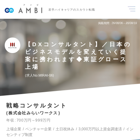
若手ハイキャリアのスカウト転職
掲載期間
26/08/06～26/08/19
【DXコンサルタント】／日本の
ビジネスモデルを変えていく提
案に携われます◆東証グロース
上場
求人No.MIRAI-06
戦略コンサルタント
株式会社みらいワークス
年収
700万円～999万円
上場企業
ベンチャー企業
土日祝休み
3,000万円以上資金調達済
イン
センティブ制度