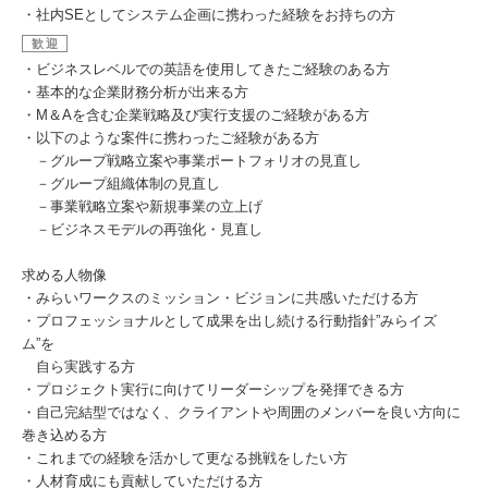
・社内SEとしてシステム企画に携わった経験をお持ちの方
歓迎
・ビジネスレベルでの英語を使用してきたご経験のある方
・基本的な企業財務分析が出来る方
・M＆Aを含む企業戦略及び実行支援のご経験がある方
・以下のような案件に携わったご経験がある方
－グループ戦略立案や事業ポートフォリオの見直し
－グループ組織体制の見直し
－事業戦略立案や新規事業の立上げ
－ビジネスモデルの再強化・見直し
求める人物像
・みらいワークスのミッション・ビジョンに共感いただける方
・プロフェッショナルとして成果を出し続ける行動指針”みらイズ
ム”を
自ら実践する方
・プロジェクト実行に向けてリーダーシップを発揮できる方
・自己完結型ではなく、クライアントや周囲のメンバーを良い方向に
巻き込める方
・これまでの経験を活かして更なる挑戦をしたい方
・人材育成にも貢献していただける方