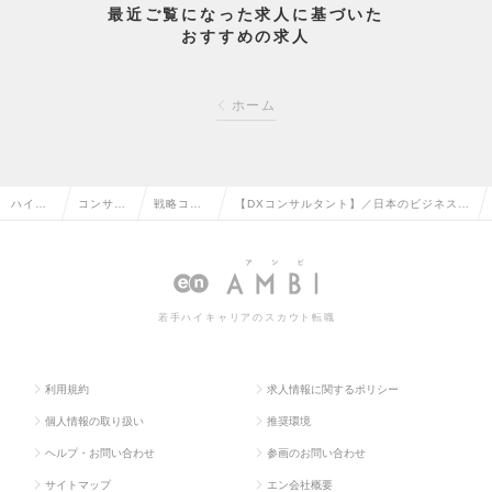
最近ご覧になった求人に基づいた
おすすめの求人
ホーム
ハイク
コンサル
戦略コン
【DXコンサルタント】／日本のビジネスモ
ラス求
タント系
サルタン
デルを変えていく提案に携われます◆東証
人TOP
の転職
トの転職
グロース上場の求人情報
若手ハイキャリアのスカウト転職
利用規約
求人情報に関するポリシー
個人情報の取り扱い
推奨環境
ヘルプ・お問い合わせ
参画のお問い合わせ
サイトマップ
エン会社概要