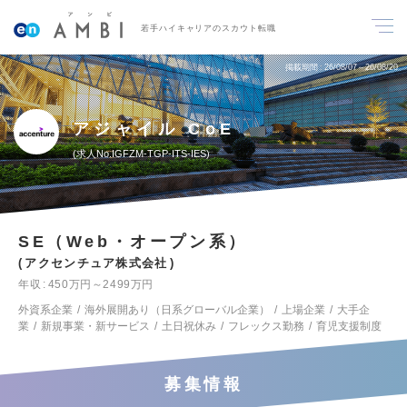
若手ハイキャリアのスカウト転職
掲載期間
26/08/07～26/08/20
アジャイル CoE
求人No.IGFZM-TGP-ITS-IES
SE（Web・オープン系）
アクセンチュア株式会社
年収
450万円～2499万円
外資系企業
海外展開あり（日系グローバル企業）
上場企業
大手企
業
新規事業・新サービス
土日祝休み
フレックス勤務
育児支援制度
募集情報