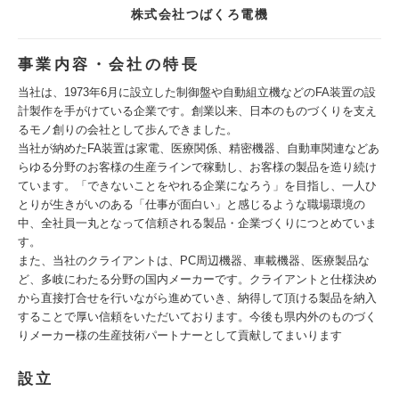
株式会社つばくろ電機
事業内容・会社の特長
当社は、1973年6月に設立した制御盤や自動組立機などのFA装置の設
計製作を手がけている企業です。創業以来、日本のものづくりを支え
るモノ創りの会社として歩んできました。
当社が納めたFA装置は家電、医療関係、精密機器、自動車関連などあ
らゆる分野のお客様の生産ラインで稼動し、お客様の製品を造り続け
ています。「できないことをやれる企業になろう」を目指し、一人ひ
とりが生きがいのある「仕事が面白い」と感じるような職場環境の
中、全社員一丸となって信頼される製品・企業づくりにつとめていま
す。
また、当社のクライアントは、PC周辺機器、車載機器、医療製品な
ど、多岐にわたる分野の国内メーカーです。クライアントと仕様決め
から直接打合せを行いながら進めていき、納得して頂ける製品を納入
することで厚い信頼をいただいております。今後も県内外のものづく
りメーカー様の生産技術パートナーとして貢献してまいります
設立