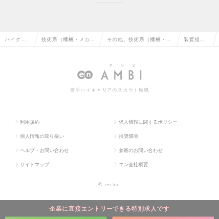
ハイクラ
技術系（機械・メカト
その他、技術系（機械・メ
装置組立
ス求人TO
ロ・自動車）の転職
カトロ・自動車）の転職
の求人情
P
報
若手ハイキャリアのスカウト転職
利用規約
求人情報に関するポリシー
個人情報の取り扱い
推奨環境
ヘルプ・お問い合わせ
参画のお問い合わせ
サイトマップ
エン会社概要
©
en Inc.
企業に直接エントリーできる特別求人です