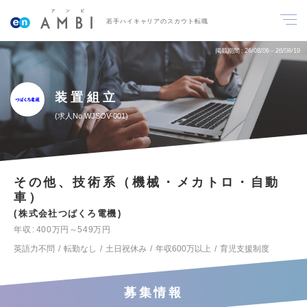
若手ハイキャリアのスカウト転職
掲載期間
26/08/06～26/08/19
装置組立
求人No.WJSOV-001
その他、技術系（機械・メカトロ・自動
車）
株式会社つばくろ電機
年収
400万円～549万円
英語力不問
転勤なし
土日祝休み
年収600万以上
育児支援制度
募集情報