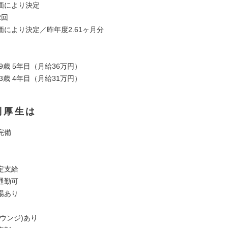
価により決定
2回
価により決定／昨年度2.61ヶ月分
39歳 5年目（月給36万円）
33歳 4年目（月給31万円）
利厚生は
完備
定支給
通勤可
場あり
ウンジ)あり