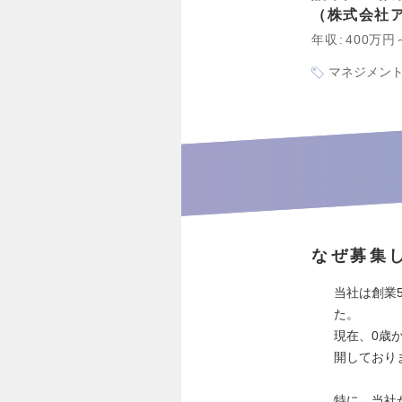
株式会社
年収
400万円
マネジメン
なぜ募集
当社は創業
た。
現在、0歳
開しており
特に、当社