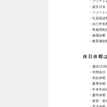
・アワード
・誕生日会
・リゾート
・社員面談
・自己申告
・再雇用制
・健康診断
・教育補助制
休日休暇
・週休2日
・年間休日：
・有給休暇：
・夏季休暇
・年末年始
・慶弔休暇
・産前・産
・育児休暇