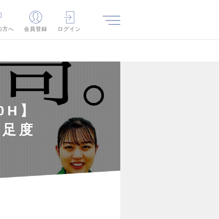
の方へ
会員登録
ログイン
0H】
満足度