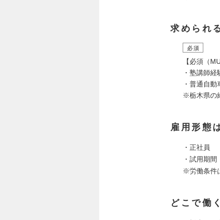
求められ
必須
【必須（MU
・塾講師経
・普通自動
※栃木県の
雇用形態
・正社員
・試用期間
※労働条件
どこで働