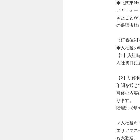
◆北関東No
アカデミー
きたことが
の保護者様
〈研修体制
◆入社後の
【1】入社
入社初日に
【2】研修
年間を通じ
研修の内容
ります。
階層別で研
＜入社後キ
エリアマネ
も大歓迎。