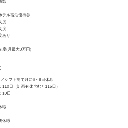
表彰
ホテル宿泊優待券
制度
制度
度あり
度(月最大3万円)
は
制／シフト制で月に6～8日休み
110日（計画有休含むと115日）
10日
休暇
後休暇