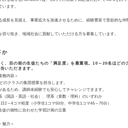
ています。
る成長を見据え、事業拡大を加速させるために、経験豊富で意欲的な仲
を切り拓き、地域社会に貢献していただける方を募集しています。
事か
く、目の前の生徒たちの「満足度」を最重視。10～20名ほどの
担当いただきます。
業務内容＞
名ほどのクラスの集団授業を担当します。
があるため、講師未経験でも安心してチャレンジできます。
系（国語・英語・社会）、理系（算数・理科）のいずれか
日2～4コマ程度（小学生1コマ50分、中学生1コマ45～70分）
生徒の個性に合わせた学習計画の立案
・魅力＞