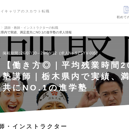
ハイキャリアのスカウト転職
初めて
講師・教師・インストラクターの転職
木県内で実績、満足度共にNO.1の進学塾の求人情報
掲載期間
26/07/30～26/08/12
求人No.SZSYV-005
【働き方◎｜平均残業時間2
塾講師｜栃木県内で実績、
共にNO.1の進学塾
師・インストラクター