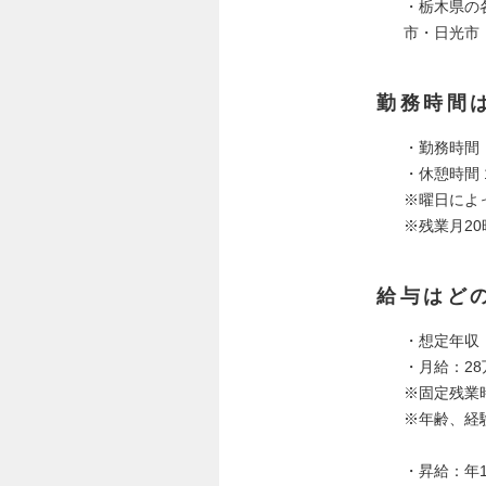
・栃木県の
市・日光市
勤務時間
・勤務時間：
・休憩時間 
※曜日によ
※残業月2
給与はど
・想定年収：
・月給：28
※固定残業
※年齢、経
・昇給：年