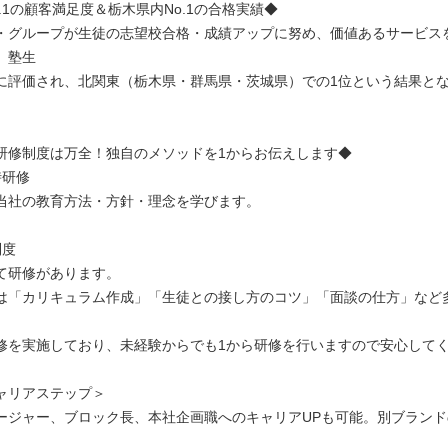
.1の顧客満足度＆栃木県内No.1の合格実績◆
・グループが生徒の志望校合格・成績アップに努め、価値あるサービス
、塾生
に評価され、北関東（栃木県・群馬県・茨城県）での1位という結果と
〉
研修制度は万全！独自のメソッドを1からお伝えします◆
時研修
当社の教育方法・方針・理念を学びます。
制度
て研修があります。
は「カリキュラム作成」「生徒との接し方のコツ」「面談の仕方」など
修を実施しており、未経験からでも1から研修を行いますので安心して
ャリアステップ＞
ージャー、ブロック長、本社企画職へのキャリアUPも可能。別ブラン