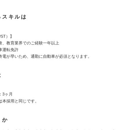
るスキルは
ST）】
験、教育業界でのご経験一年以上
車運転免許
終電が早いため、通勤に自動車が必須となります。
は
：3ヶ月
は本採用と同じです。
くか