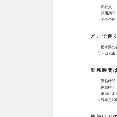
・正社員
・試用期間
※労働条件
どこで働
・栃木県の
市・日光市
勤務時間
・勤務時間：
・休憩時間 
※曜日によ
※残業月2
給与はど