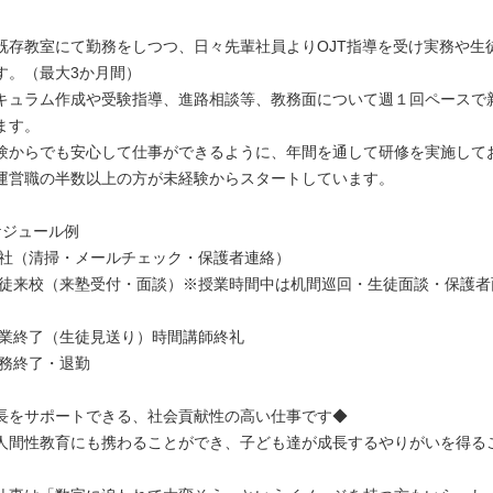
既存教室にて勤務をしつつ、日々先輩社員よりOJT指導を受け実務や生
す。（最大3か月間）
キュラム作成や受験指導、進路相談等、教務面について週１回ペースで
ます。
験からでも安心して仕事ができるように、年間を通して研修を実施して
運営職の半数以上の方が未経験からスタートしています。
ケジュール例
 出社（清掃・メールチェック・保護者連絡）
 生徒来校（来塾受付・面談）※授業時間中は机間巡回・生徒面談・保護
 授業終了（生徒見送り）時間講師終礼
勤務終了・退勤
長をサポートできる、社会貢献性の高い仕事です◆
人間性教育にも携わることができ、子ども達が成長するやりがいを得る