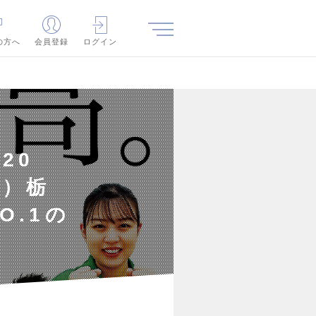
の方へ
会員登録
ログイン
20
ト）栃
O.1の