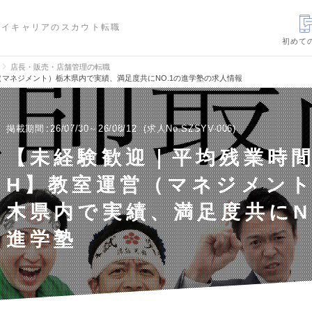
ハイキャリアのスカウト転職
初めて
店長・販売・店舗管理の転職
（マネジメント）栃木県内で実績、満足度共にNO.1の進学塾の求人情報
掲載期間
26/07/30～26/08/12
求人No.SZSYV-006
【未経験歓迎｜平均残業時間
H】教室運営（マネジメン
木県内で実績、満足度共にN
進学塾