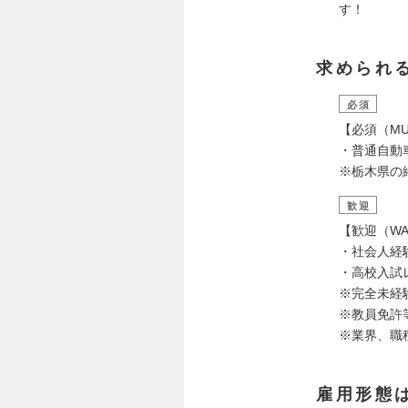
す！
求められ
必須
【必須（MU
・普通自動
※栃木県の
歓迎
【歓迎（WA
・社会人経
・高校入試
※完全未経
※教員免許
※業界、職
雇用形態