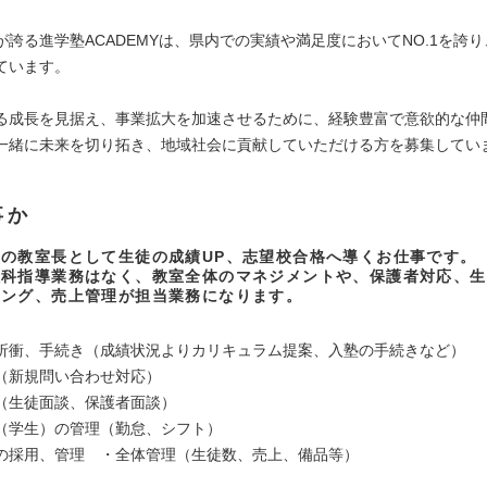
が誇る進学塾ACADEMYは、県内での実績や満足度においてNO.1を誇
ています。
る成長を見据え、事業拡大を加速させるために、経験豊富で意欲的な仲
一緒に未来を切り拓き、地域社会に貢献していただける方を募集してい
事か
の教室長として生徒の成績UP、志望校合格へ導くお仕事です。
教科指導業務はなく、教室全体のマネジメントや、保護者対応、生
リング、売上管理が担当業務になります。
折衝、手続き（成績状況よりカリキュラム提案、入塾の手続きなど）
（新規問い合わせ対応）
（生徒面談、保護者面談）
（学生）の管理（勤怠、シフト）
の採用、管理 ・全体管理（生徒数、売上、備品等）