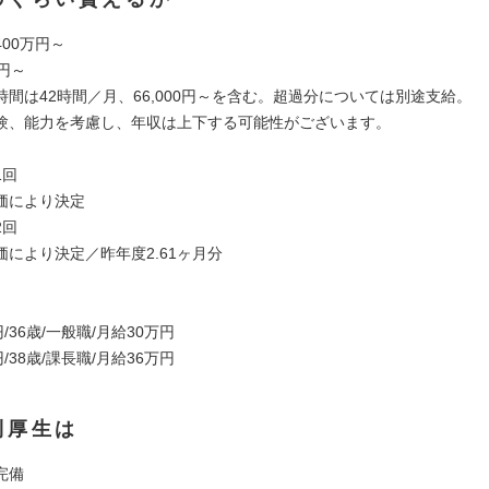
00万円～
円～
時間は42時間／月、66,000円～を含む。超過分については別途支給。
験、能力を考慮し、年収は上下する可能性がございます。
1回
価により決定
2回
価により決定／昨年度2.61ヶ月分
/36歳/一般職/月給30万円
/38歳/課長職/月給36万円
利厚生は
完備