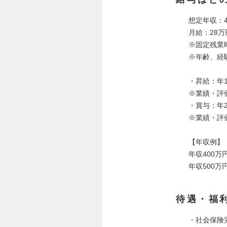
想定年収：4
月給：28万
※固定残業
※年齢、経
・昇給：年
※業績・評
・賞与：年
※業績・評
【年収例】
年収400万円
年収500万円
待遇・福
・社会保険