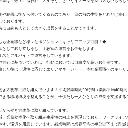
仕事は「数字に追われて大変そう」というイメージを持つ方もいらっし
字や結果は後から付いてくるものであり、目の前の生徒をどれだけ幸せ
しております。
共に自身も人として大きく成長をすることができます。
らも企画職など様々なポジションにキャリアアップ可能！◆
室として独り立ちをし、１教室の運営をお任せします。
１名とアルバイトで運営をしていきます。
や方針に基づいていれば、行動においては自由度が高いお仕事です。
験した後は、適性に応じてエリアマネージャー、本社企画職へのキャリ
働き方改革に取り組んでいます！平均残業時間20時間（業界平均40時間
できる職場環境を整えることが、子供たち一人ひとりの成長を支援する
期から働き方改革に取り組んでいます。
減、業務効率化へ取り組み生産性の向上を実現しており、ワークライフ
やすい環境を用意しています。残業時間は業界平均の半分以下まで削減