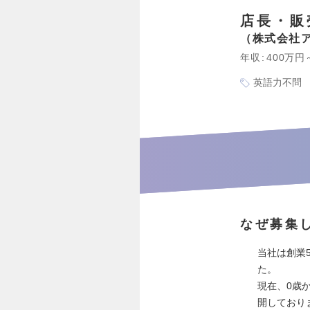
店長・販
株式会社
年収
400万円
英語力不問
なぜ募集
当社は創業
た。
現在、0歳
開しており