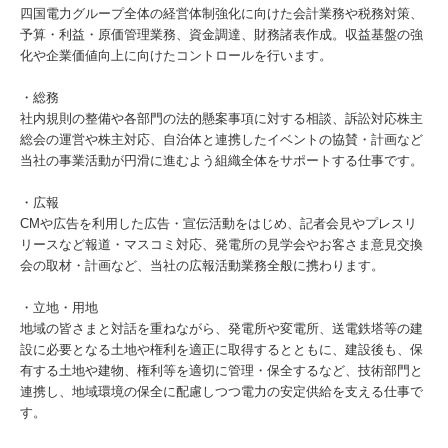
四国電力グループ全体の経営体制強化に向けた会計業務や税務対策、
予算・利益・原価管理業務、資金調達、財務諸表作成。収益基盤の強
化や企業価値向上に向けたコントロールを行います。
・総務
社内規則の整備や各部門の法的懸案事項に対する相談、訴訟対応株主
総会の運営や株主対応、自治体と連携したイベントの協賛・計画など
当社の事業活動が円滑に進むよう組織全体をサポートする仕事です。
・広報
CMや広告を利用した広告・宣伝活動をはじめ、記者会見やプレスリ
リースなど報道・マスコミ対応、発電所の見学会やお客さま意見交換
会の取材・計画など、当社の広報活動業務全般に携わります。
・立地・用地
地域の皆さまと対話を重ねながら、発電所や変電所、送電鉄塔等の建
設に必要となる土地や権利を適正に取得するとともに、建設後も、保
有する土地や建物、権利等を適切に管理・保全するなど、技術部門と
連携し、地域環境の保全に配慮しつつ電力の安定供給を支える仕事で
す。