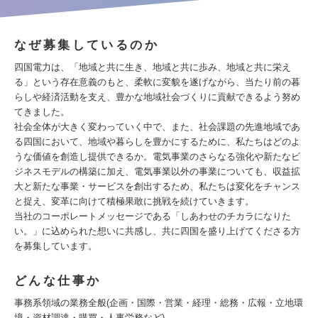
なぜ募集しているのか
四国電力は、「地域と共に生き、地域と共に歩み、地域と共に栄え
る」という存在意義のもと、柔軟に変貌を遂げながら、当たり前の暮
らしや経済活動を支え、豊かな地域社会づくりに貢献できるよう努め
てきました。
社会全体が大きく変わっていく中で、また、社会課題の先進地域であ
る四国において、地域や暮らしを豊かにするために、私たちはどのよ
うな価値を創造し提供できるか。電気事業のさらなる強化や新たなビ
ジネスモデルの構築に加え、電気事業以外の事業についても、収益拡
大と新たな事業・サービスを創出するため、私たちは変化をチャンス
と捉え、変革に向けて積極果敢に挑戦を続けていきます。
当社のコーポレートメッセージである「しあわせのチカラになりた
い。」に込められた想いに共感し、共に四国を盛り上げてくださる方
を募集しています。
どんな仕事か
事務系領域の業務全般(企画・国際・営業・経理・総務・広報・立地環
境・資材調達・購買・人事労務など)