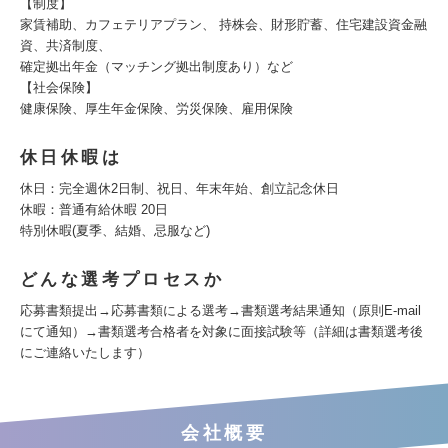
【制度】
家賃補助、カフェテリアプラン、 持株会、財形貯蓄、住宅建設資金融
資、共済制度、
確定拠出年金（マッチング拠出制度あり）など
【社会保険】
健康保険、厚生年金保険、労災保険、雇用保険
休日休暇は
休日：完全週休2日制、祝日、年末年始、創立記念休日
休暇：普通有給休暇 20日
特別休暇(夏季、結婚、忌服など)
どんな選考プロセスか
応募書類提出→応募書類による選考→書類選考結果通知（原則E-mail
にて通知）→書類選考合格者を対象に面接試験等（詳細は書類選考後
にご連絡いたします）
会社概要