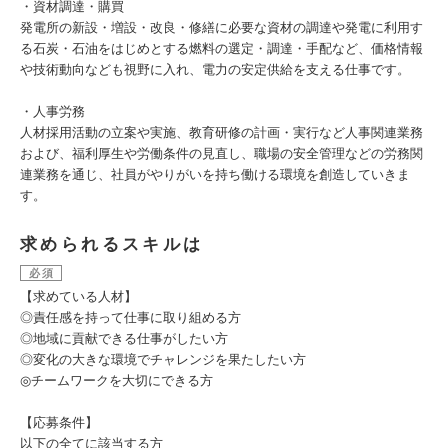
・資材調達・購買
発電所の新設・増設・改良・修繕に必要な資材の調達や発電に利用す
る石炭・石油をはじめとする燃料の選定・調達・手配など、価格情報
や技術動向なども視野に入れ、電力の安定供給を支える仕事です。
・人事労務
人材採用活動の立案や実施、教育研修の計画・実行など人事関連業務
および、福利厚生や労働条件の見直し、職場の安全管理などの労務関
連業務を通じ、社員がやりがいを持ち働ける環境を創造していきま
す。
求められるスキルは
必須
【求めている人材】
◎責任感を持って仕事に取り組める方
◎地域に貢献できる仕事がしたい方
◎変化の大きな環境でチャレンジを果たしたい方
◎チームワークを大切にできる方
【応募条件】
以下の全てに該当する方