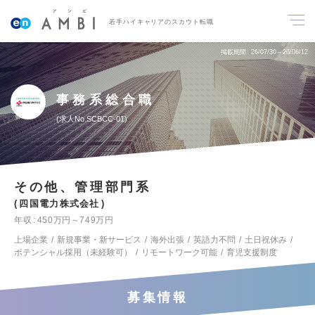
若手ハイキャリアのスカウト転職
掲載期間
26/07/30～26/08/12
事務系総合職
求人No.SCBCC-01
その他、管理部門系
四国電力株式会社
年収
450万円～749万円
上場企業
新規事業・新サービス
海外出張
英語力不問
土日祝休み
ポテンシャル採用（未経験可）
リモートワーク可能
育児支援制度
募集情報