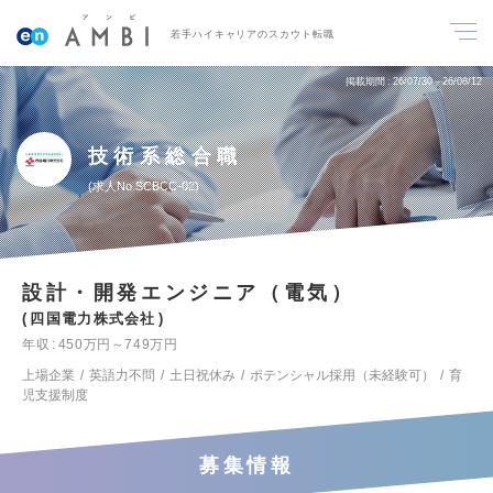
若手ハイキャリアのスカウト転職
掲載期間
26/07/30～26/08/12
技術系総合職
求人No.SCBCC-02
設計・開発エンジニア（電気）
四国電力株式会社
年収
450万円～749万円
上場企業
英語力不問
土日祝休み
ポテンシャル採用（未経験可）
育
児支援制度
募集情報