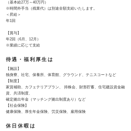
（基本給27万～40万円）
※時間外手当（残業代）は別途全額支給いたします。
＜昇給＞
年1回
【賞与】
年2回（6月、12月）
※業績に応じて支給
待遇・福利厚生は
【施設】
独身寮、社宅、保養所、体育館、グラウンド、テニスコートなど
【制度】
家賃補助、カフェテリアプラン、 持株会、財形貯蓄、住宅建設資金融
資、共済制度、
確定拠出年金（マッチング拠出制度あり）など
【社会保険】
健康保険、厚生年金保険、労災保険、雇用保険
休日休暇は