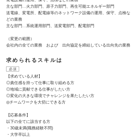
主な部門…火力部門、原子力部門、再生可能エネルギー部門
送電線、変電所、配電線等のネットワーク設備の運用、保守、点検な
どの業務
主な部門…系統運用部門、送変電部門、配電部門
（変更の範囲）
会社内の全ての業務 および 出向協定を締結している出向先の業務
求められるスキルは
必須
【求めている人材】
◎責任感を持って仕事に取り組める方
◎地域に貢献できる仕事がしたい方
◎変化の大きな環境でチャレンジを果たしたい方
◎チームワークを大切にできる方
【応募条件】
以下の全てに該当する方
・30歳未満(職務経験不問)
・大学卒以上