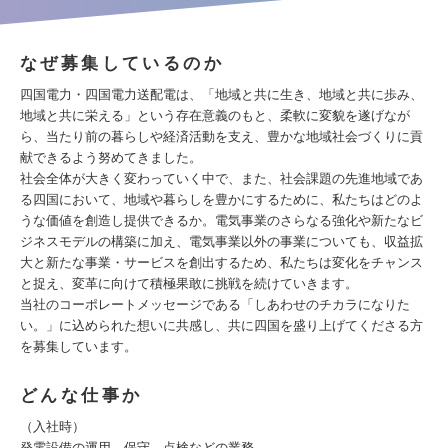
なぜ募集しているのか
四国電力・四国電力送配電は、「地域と共に生き、地域と共に歩み、
地域と共に栄える」という存在意義のもと、柔軟に変貌を遂げなが
ら、当たり前の暮らしや経済活動を支え、豊かな地域社会づくりに貢
献できるよう努めてきました。
社会全体が大きく変わっていく中で、また、社会課題の先進地域であ
る四国において、地域や暮らしを豊かにするために、私たちはどのよ
うな価値を創造し提供できるか。電気事業のさらなる強化や新たなビ
ジネスモデルの構築に加え、電気事業以外の事業についても、収益拡
大と新たな事業・サービスを創出するため、私たちは変化をチャンス
と捉え、変革に向けて積極果敢に挑戦を続けていきます。
当社のコーポレートメッセージである「しあわせのチカラになりた
い。」に込められた想いに共感し、共に四国を盛り上げてくださる方
を募集しています。
どんな仕事か
（入社時）
発電設備の運用、保守、点検などの業務