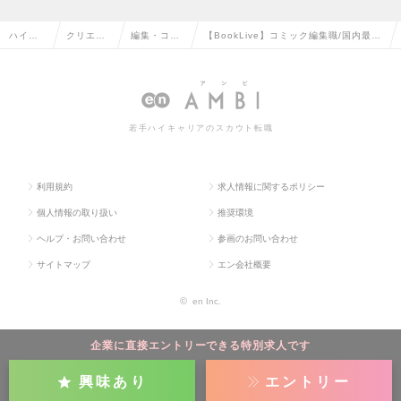
ハイク
クリエイ
編集・コピ
【BookLive】コミック編集職/国内最大
ラス求
ティブ系
ーライター
級の電子書籍ストア運営企業（経験者採
人TOP
の転職
の転職
用）の求人情報
若手ハイキャリアのスカウト転職
利用規約
求人情報に関するポリシー
個人情報の取り扱い
推奨環境
ヘルプ・お問い合わせ
参画のお問い合わせ
サイトマップ
エン会社概要
©
en Inc.
企業に直接エントリーできる特別求人です
興味あり
エントリー