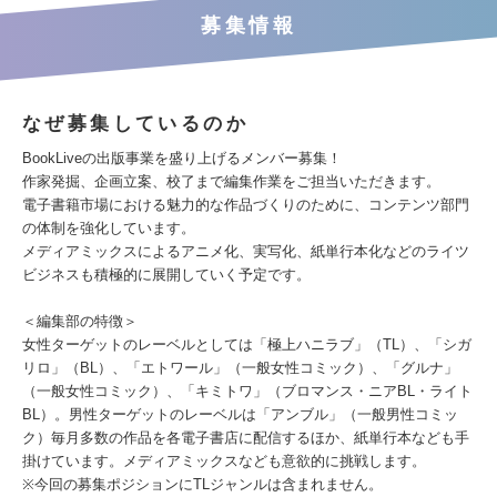
募集情報
なぜ募集しているのか
BookLiveの出版事業を盛り上げるメンバー募集！
作家発掘、企画立案、校了まで編集作業をご担当いただきます。
電子書籍市場における魅力的な作品づくりのために、コンテンツ部門
の体制を強化しています。
メディアミックスによるアニメ化、実写化、紙単行本化などのライツ
ビジネスも積極的に展開していく予定です。
＜編集部の特徴＞
女性ターゲットのレーベルとしては「極上ハニラブ」（TL）、「シガ
リロ」（BL）、「エトワール」（一般女性コミック）、「グルナ」
（一般女性コミック）、「キミトワ」（ブロマンス・ニアBL・ライト
BL）。男性ターゲットのレーベルは「アンブル」（一般男性コミッ
ク）毎月多数の作品を各電子書店に配信するほか、紙単行本なども手
掛けています。メディアミックスなども意欲的に挑戦します。
※今回の募集ポジションにTLジャンルは含まれません。