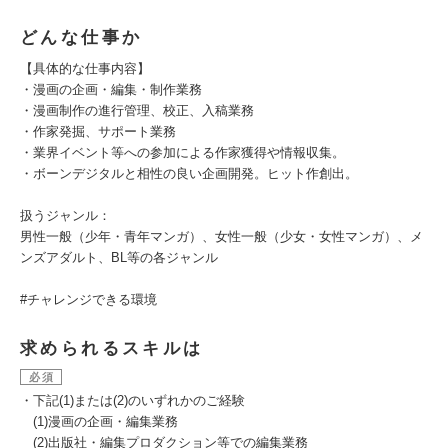
どんな仕事か
【具体的な仕事内容】
・漫画の企画・編集・制作業務
・漫画制作の進行管理、校正、入稿業務
・作家発掘、サポート業務
・業界イベント等への参加による作家獲得や情報収集。
・ボーンデジタルと相性の良い企画開発。ヒット作創出。
扱うジャンル：
男性一般（少年・青年マンガ）、女性一般（少女・女性マンガ）、メ
ンズアダルト、BL等の各ジャンル
#チャレンジできる環境
求められるスキルは
必須
・下記(1)または(2)のいずれかのご経験
(1)漫画の企画・編集業務
(2)出版社・編集プロダクション等での編集業務