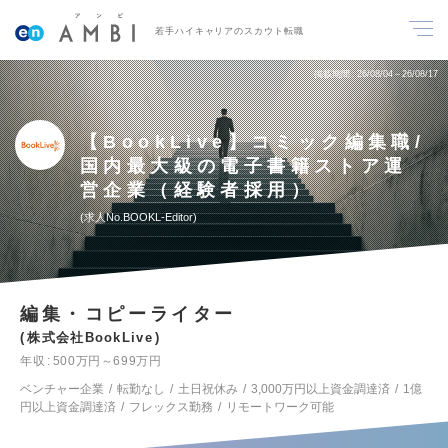
若手ハイキャリアのスカウト転職
掲載期間
26/08/04～26/08/17
【BookLive】コミック編集職/
国内最大級の電子書籍ストア運
営企業（経験者採用）
求人No.BOOKL-Editor
編集・コピーライター
株式会社BookLive
年収
500万円～699万円
ベンチャー企業
転勤なし
土日祝休み
3,000万円以上資金調達済
1億
円以上資金調達済
フレックス勤務
リモートワーク可能